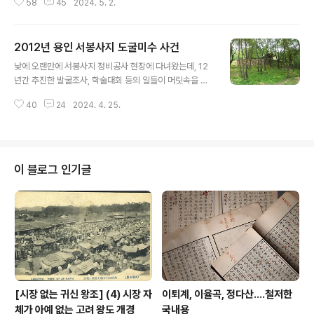
58
45
2024. 5. 2.
되던 석탑의 양식 특징을 재검토하고 건립시기를 추론해
보았다. 이번 논문은 진짜 고민을 많이 했는데, 특히 석탑이
자리한 토단(土壇)을 어떻게 해석해야 할지가 매우 힘들었
2012년 용인 서봉사지 도굴미수 사건
다. 예전 사진자료들을 찾고 찾으며, 여러 자료를 검토한 결
글 내용
과, 내가 내린 결론은 이 토단은 '자연구릉지이자 제방시
낮에 오랜만에 서봉사지 정비공사 현장에 다녀왔는데, 12
설'이었다는 것이다. 그렇게 추론하는데 가장 결정적인 단
년간 추진한 발굴조사, 학술대회 등의 일들이 머릿속을 스
서를 제공한 것이 바로 아래의 사진이다. 보는 바와 같이 현
쳐지나갔다.그중에서 가장 기억에 남는 일 중에 하나가 '서
재와 같이 단독 토단이 아니라 길게 구릉이 연결된 모습을
40
24
2024. 4. 25.
봉사지 도굴미수 사건'이다. 2012년, 3년차 초짜 학예연
볼 수 있다. 따라서 원래는 이렇게 자연 구릉이었는데, 어느
구사 시절 그동안 용인시 문화재 관련해서 이렇다 할 정비
시점에 구릉이 단절되..
사업이 없던 상황에서 가장 먼저 눈에 들어온 곳이 광교산
아래 서봉사지였다.이전에도 지표조사를 통해 서봉사 절터
에 대해 인지되어 왔으나 종합정비계획이 세워져 있지 않
이 블로그 인기글
았으므로, 당시에 종합정비계획 수립 용역을 추진 중이었
다. 2012년 5월 18일 오후 4시 무렵, 서봉사지 종합정비
계획 중간보고회에 앞서 사전 점검차 서봉사지에 출장갔다
가,전에 보지 못한 장면을 보고 깜짝 놀랐다. 현오국사탑비
로부터 북쪽으로 약 40m 떨어..
[시장 없는 귀신 왕조] (4) 시장 자
이퇴계, 이율곡, 정다산....철저한
체가 아예 없는 고려 왕도 개경
국내용