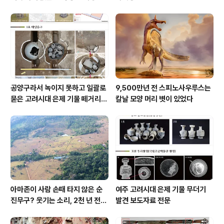
공양구라서 녹이지 못하고 일괄로
9,500만년 전 스피노사우루스는
묻은 고려시대 은제 기물 떼거리로
칼날 모양 머리 볏이 있었다
여주서 발견
아마존이 사람 손때 타지 않은 순
여주 고려시대 은제 기물 무더기
진무구? 웃기는 소리, 2천 년 전에
발견 보도자료 전문
이미 사람 바글바글