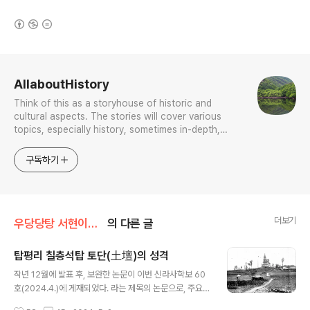
(새창열림)
로그 정보
AllaboutHistory
Think of this as a storyhouse of historic and
cultural aspects. The stories will cover various
topics, especially history, sometimes in-depth,
sometimes with a light touch. One constant
approach will be to resist any common sense or
구독하기
generalized viewpoint
더보기
우당당탕 서현이의 문화유산 답사기
의 다른 글
탑평리 칠층석탑 토단(土壇)의 성격
글 내용
작년 12월에 발표 후, 보완한 논문이 이번 신라사학보 60
호(2024.4.)에 게재되었다. 라는 제목의 논문으로, 주요
내용을 한마디로 정리하면 그동안 편년의 폭이 넓게 설정