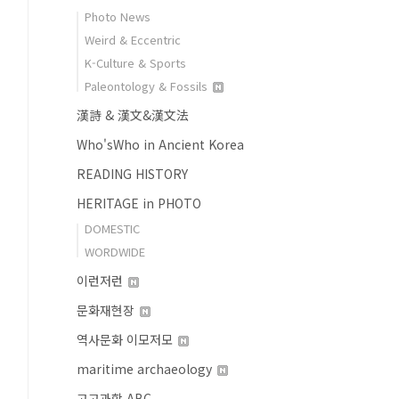
Photo News
Weird & Eccentric
K-Culture & Sports
Paleontology & Fossils
漢詩 & 漢文&漢文法
Who'sWho in Ancient Korea
READING HISTORY
HERITAGE in PHOTO
DOMESTIC
WORDWIDE
이런저런
문화재현장
역사문화 이모저모
maritime archaeology
고고과학 ABC