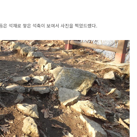
다듬은 석재로 쌓은 석축이 보여서 사진을 찍었드랬다.