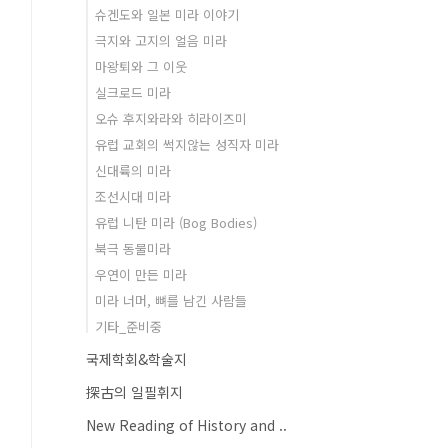
슈겐도와 일본 미라 이야기
극지와 고지의 얼음 미라
마왕퇴와 그 이웃
실크로드 미라
오슈 후지와라와 히라이즈미
유럽 교회의 썩지않는 성직자 미라
신대륙의 미라
조선시대 미라
유럽 니탄 미라 (Bog Bodies)
북극 동물미라
우연이 만든 미라
미라 너머, 뼈를 남긴 사람들
기타_준비중
국제학회&학술지
探古의 일필휘지
New Reading of History and ..