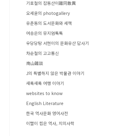
기호철의 잡동산이雜同散異
오세윤의 photogallery
유춘동의 도서문화와 세책
여송은의 뮤지엄톡톡
우당당탕 서현이의 문화유산 답사기
차순철의 고고통신
南山雜談
J의 특별하지 않은 박물관 이야기
새록새록 여행 이야기
websites to know
English Literature
한국 역사문화 영어사전
이빨이 씹은 역사, 치의사학