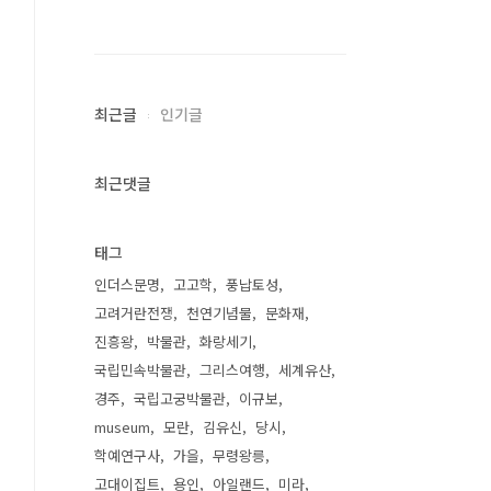
최근글
인기글
최근댓글
태그
인더스문명
고고학
풍납토성
고려거란전쟁
천연기념물
문화재
진흥왕
박물관
화랑세기
국립민속박물관
그리스여행
세계유산
경주
국립고궁박물관
이규보
museum
모란
김유신
당시
학예연구사
가을
무령왕릉
고대이집트
용인
아일랜드
미라