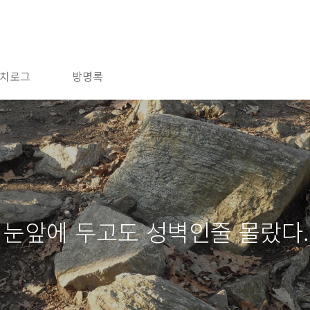
치로그
방명록
 눈앞에 두고도 성벽인줄 몰랐다.