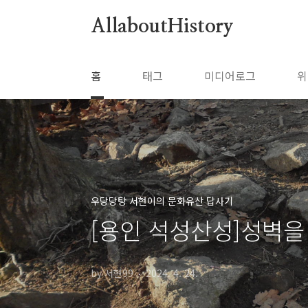
본문 바로가기
AllaboutHistory
홈
태그
미디어로그
위
우당당탕 서현이의 문화유산 답사기
[용인 석성산성]성벽을
by 서현99
2024. 4. 24.