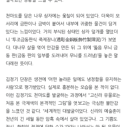
절박했던 상황을 느낄 수 있다.
천마도를 담은 나무 상자에는 옻칠이 되어 있었다. 더욱이 모
서리에 금판이나 금박이 붙어서 내부에 귀중한 물건이 담겨
있다는 느낌이었다. 거의 부식된 상태인 상자 덮개를 열었더
니 ‘투조금동판식 죽제장니(透彫金銅板飾竹製障泥)’가 보였
다. 대나무 살을 엮어 안감을 만든 뒤 그 위에 ‘뚫음 무늬 금
동 판(금동 판의 일부를 도려내어 무늬를 드러냄)’을 놓은 말
다래란 뜻이다.
김정기 단장은 생전에 ‘어떤 놀라운 일에도 냉정함을 유지하는
사람’으로 평가받았다. 실제로 흥분하는 모습을 본 적이 없다.
이런 김정기도 천마도를 발굴하는 과정에서 “고신라 유물로는
처음 본 극채색의 본격적인 그림”을 엿보고는 극심한 불안감
을 느꼈던 것 같다. “세계적인 대발굴이었다. 신라의 예술혼이
천년의 긴 세월 동안 암흑 속에서 살아 있었구나. 그 기쁨도