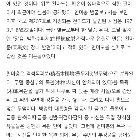
에 있던 것이다. 위쪽 천마도는 훼손이 상대적으로 심한 편이
라서 최근에야 실물이 공개됐다. 천마총 발굴보고서를 보면
이후 국보 제207호로 지정되는 천마도가 발견된 시점은 197
3년 8월22일이다. 금관 발굴로부터 한 달쯤 뒤다. 그날 일지
엔 “맑음. 백화수피제(白樺樹皮製:자작나무 껍질로 만든) 천마
문(天馬文) 장니 발견”이라고 적혀 있다. 천마도를 실제로 수
습한 것은 이튿날이었다.
천마총은 적석목곽분(積石木槨墳:돌무지덧널무덤)으로 분류된
다. 무덤 중심부의 목관(木棺:시신이 안치되어 있다)을 목곽
(木槨:목관을 넣기 위해 나무로 짜 맞춘 매장 시설)으로 감싼
뒤 그 위와 주변에 강돌을 가득 쌓는다. 그리고 다시 흙으로
덮은 무덤이다. 박정희 대통령을 감동시킨 금관은 물론이고
금동 관·허리띠·금동 신발·귀걸이·팔찌 등 시신을 직접 장식한
유물들은 당연히 목관 안에 놓였다. 그런데 천마총의 목곽 내
에는 시신을 안치한 목관 외에, 무덤 주인의 부장품을 담아둔