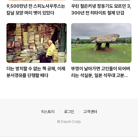
9,500만년 전 스피노사우루스는
우린 철은커녕 청동기도 모르던 3,
칼날 모양 머리 볏이 있었다
300년 전 히타이트 철제 단검
더는 방치할 수 없는 책 공해, 이제
뚜껑이 날아가면 고인돌이 되어버
분서갱유를 단행할 때다
리는 석실분, 일본 석무대 고분의
경우
의안내
티스토리
로그인
고객센터
© Daum Corp.