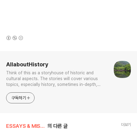
(새창열림)
로그 정보
AllaboutHistory
Think of this as a storyhouse of historic and
cultural aspects. The stories will cover various
topics, especially history, sometimes in-depth,
sometimes with a light touch. One constant
approach will be to resist any common sense or
구독하기
generalized viewpoint
더보기
ESSAYS & MISCELLANIES
의 다른 글