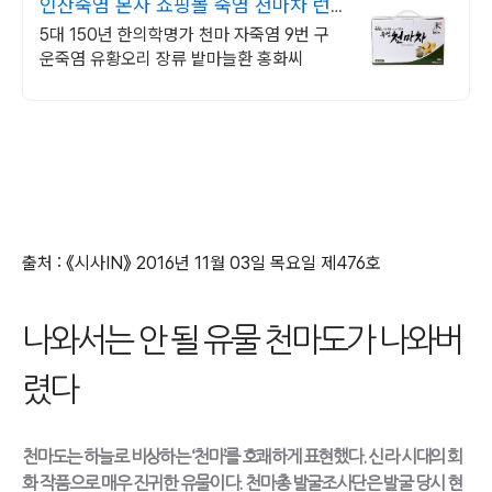
인산죽염 본사 쇼핑몰 죽염 천마차 런
칭 EVENT
5대 150년 한의학명가 천마 자죽염 9번 구
운죽염 유황오리 장류 밭마늘환 홍화씨
출처 : 《시사IN》 2016년 11월 03일 목요일 제476호
나와서는 안 될 유물 천마도가 나와버
렸다
천마도는 하늘로 비상하는 ‘천마’를 호쾌하게 표현했다. 신라 시대의 회
화 작품으로 매우 진귀한 유물이다. 천마총 발굴조사단은 발굴 당시 현