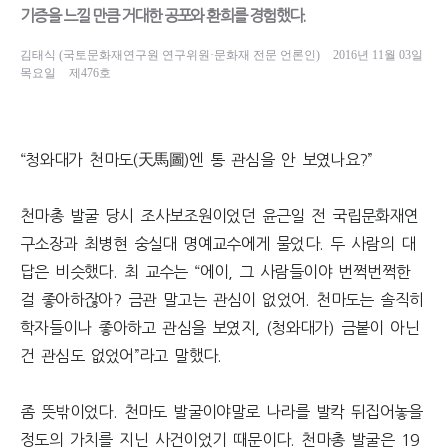
기증을 느낄 만큼 거대한 공포와 환희를 경험했다.
김태식 (국토문화재연구원 연구위원·문화재 전문 언론인)
2016년 11월 03일
목요일
제476호
“청와대가 천마도(天馬圖)엔 통 관심을 안 보였나요?”
천마총 발굴 당시 조사보조원이었던 윤근일 전 국립문화재연
구소장과 최병현 숭실대 명예교수에게 물었다. 두 사람의 대
답은 비슷했다. 최 교수는 “에이, 그 사람들이야 번쩍번쩍한
걸 좋아하잖아? 금관 말고는 관심이 없었어. 천마도는 솔직히
학자들이나 좋아하고 관심을 보였지, (청와대가) 금붙이 아닌
건 관심도 없었어”라고 말했다.
좀 뜻밖이었다. 천마도 발굴이야말로 나라를 발칵 뒤집어놓을
정도의 가치를 지닌 사건이었기 때문이다. 천마총 발굴은 19