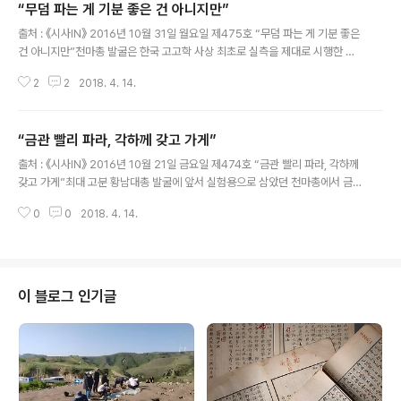
“무덤 파는 게 기분 좋은 건 아니지만”
글 내용
출처 : 《시사IN》 2016년 10월 31일 월요일 제475호 “무덤 파는 게 기분 좋은
건 아니지만”천마총 발굴은 한국 고고학 사상 최초로 실측을 제대로 시행한 현
장으로 평가된다. 천마총 발굴조사단 김정기 단장을 비롯한 8명은 훗날 황남대
2
2
2018. 4. 14.
총 등 경주의 대규모 국책 발굴 현장을 도맡았다.김태식 (국토문화재연구원 연
구위원·문화재 전문 언론인)2016년 10월 31일 월요일 제475호 천마총 발굴
조사단 단장은 그 유명한 문화재관리국 김정기 실장이었다. 단원들도 모두 특이
“금관 빨리 파라, 각하께 갖고 가게”
한 경력과 재능을 가진 사람들이었다. 사실상 부단장 격이었던 김동현 문화재전
글 내용
문위원은, 경주와 서울을 오가야 했던 김정기 단장을 대신해 현장에 상주하는
출처 : 《시사IN》 2016년 10월 21일 금요일 제474호 “금관 빨리 파라, 각하께
책임을 졌다. 김동현은 이후 김정기 소장과 장경호 소장에 이어 제3대 국립문화
갖고 가게”최대 고분 황남대총 발굴에 앞서 실험용으로 삼았던 천마총에서 금
재연구소장을 ..
관이 출토되었다. 언론에 이 사실이 보도되자 청와대 경호실에서 금관을 가져오
0
0
2018. 4. 14.
라는 연락이 왔다. 발굴 현장은 분주해졌다.김태식 (국토문화재연구원 연구위원
·문화재 전문 언론인)2016년 10월 21일 금요일 제474호 “1973년 7월인가
금관이 나왔을 때 신문에 나니깐 청와대에서 가져오라 그러더라고. 김정기 박사
한테 가져갈 수 있느냐 물으니, 필요한 조사와 기록을 다 마친 뒤에 들어내어 가
져갈 수 있다고 해요. 저녁에 출발했어요. 자동차 사정이 좋지 않은 시대여서 차
이 블로그 인기글
를 두 대 가져갔어요. 금관 실은 차 한 대, 호송차 한 대. 금관 실은 차가 ..