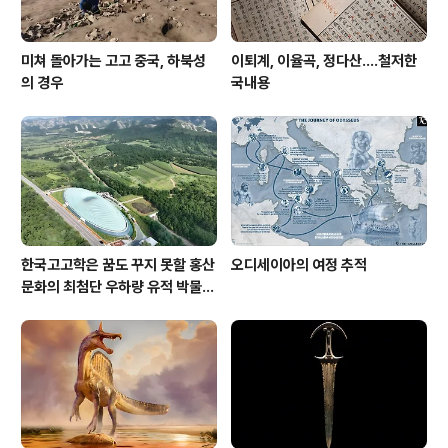
미쳐 돌아가는 고고 중국, 하북성
이퇴계, 이율곡, 정다산....철저한
의 경우
국내용
한국고고학은 꿈도 꾸지 못할 홍산
오디세이아의 여정 추적
문화의 최첨단 우하량 유적 박물관
[신화통신]