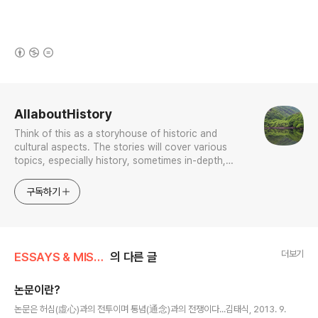
(새창열림)
로그 정보
AllaboutHistory
Think of this as a storyhouse of historic and
cultural aspects. The stories will cover various
topics, especially history, sometimes in-depth,
sometimes with a light touch. One constant
approach will be to resist any common sense or
구독하기
generalized viewpoint
더보기
ESSAYS & MISCELLANIES
의 다른 글
논문이란?
글 내용
논문은 허심(虛心)과의 전투이며 통념(通念)과의 전쟁이다...김태식, 2013. 9.