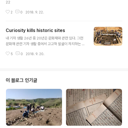
22
2
0
2018. 9. 22.
Curiosity kills historic sites
글 내용
내 기자 생활 26년 중 20년은 문화재와 관련 있다. 그런
문화재 관련 기자 생활 중에서 고고학 발굴이 차지하는 비
중이 크다. 문화재라는 범주가 매우 광범위해서, 고고학 혹
5
0
2018. 9. 20.
은 발굴이 차지하는 지위는 생각보다는 얼마되지 아니한
다. 그럼에도 이 업계 기자들한테 유독 발굴이 비중이 큰 까
닭은 모든 발굴은 news를 생산하며, 언론 혹은 기자는 이
news를 자양분으로 삼는 까닭이다. 그런 점에서 김태식
개인으로 보아도 문화재 관련 기자 생활은 고고학으로 먹
이 블로그 인기글
고 살았다 해도 과언은 아니며 그런 점에서 나는 언제나 고
고학이 감사하다. 그렇기는 하나 그 발굴에 종사하는 작금
한국 고고학에 나는 보다시피 언제나 비판적이다. 개중 하
나가 오늘 이야기하고자 하는 바로 주제다. 내가 이 분야에
뛰어든 직후부터 줄기차게 한..