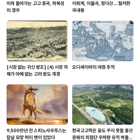
미쳐 돌아가는 고고 중국, 하북성
이퇴계, 이율곡, 정다산....철저한
의 경우
국내용
[시장 없는 귀신 왕조] (4) 시장 자
오디세이아의 여정 추적
체가 아예 없는 고려 왕도 개경
9,500만년 전 스피노사우루스는
한국고고학은 꿈도 꾸지 못할 홍산
칼날 모양 머리 볏이 있었다
문화의 최첨단 우하량 유적 박물관