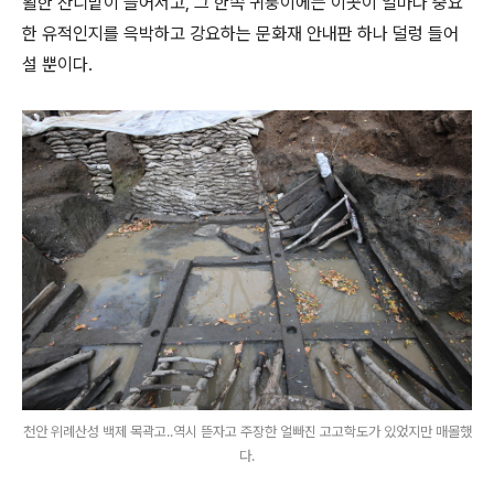
활한 잔디밭이 들어서고, 그 한쪽 귀퉁이에는 이곳이 얼마나 중요
한 유적인지를 윽박하고 강요하는 문화재 안내판 하나 덜렁 들어
설 뿐이다.
천안 위례산성 백제 목곽고..역시 뜯자고 주장한 얼빠진 고고학도가 있었지만 매몰했
다.