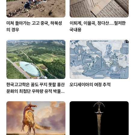
미쳐 돌아가는 고고 중국, 하북성
이퇴계, 이율곡, 정다산....철저한
의 경우
국내용
한국고고학은 꿈도 꾸지 못할 홍산
오디세이아의 여정 추적
문화의 최첨단 우하량 유적 박물관
[신화통신]