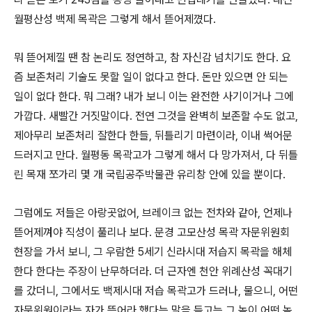
월평산성 백제 목곽은 그렇게 해서 뜯어제꼈다.
뭐 뜯어제낄 땐 참 논리도 정연하고, 참 자신감 넘치기도 한다. 요
즘 보존처리 기술도 못할 일이 없다고 한다. 돈만 있으면 안 되는
일이 없다 한다. 뭐 그래? 내가 보니 이는 완전한 사기이거나 그에
가깝다. 새빨간 거짓말이다. 전연 그것을 완벽히 보존할 수도 없고,
제아무리 보존처리 잘한다 한들, 뒤틀리기 마련이라, 이내 썩어문
드러지고 만다. 월평동 목곽고가 그렇게 해서 다 망가져서, 다 뒤틀
린 목재 쪼가리 몇 개 국립공주박물관 유리창 안에 있을 뿐이다.
그럼에도 저들은 아랑곳없어, 브레이크 없는 전차와 같아, 언제나
뜯어제껴야 직성이 풀리나 보다. 문경 고모산성 목곽 자문위원회
현장을 가서 보니, 그 우람한 5세기 신라시대 저습지 목곽을 해체
한다 한다는 주장이 난무하더라. 더 근자엔 천안 위례산성 꼭대기
를 갔더니, 그에서도 백제시대 저습 목곽고가 드러나, 물으니, 어떤
자문위원이라는 자가 뜯어라 했다는 말을 듣고는 그 놈이 어떤 놈