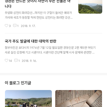
경관은 만드는 것이지 자연이 주는 선물은 아
니다
글 내용
무궁화 삼천리 화려강산...하지만 이 구절이 들어간 애국가
가사와 곡조가 등장할 적에 한반도 삼천리는 화려한 강산
과는 거리가 전연 멀어, 온통 천둥벌거숭이였으니, 그리하
3
1
2018. 9. 17.
여 매양 비가 조금만 내려도 곳곳은 사태(沙汰)로 물바다
가 되기 일쑤였고, 그것이 초래한 매몰에 인적·물적 희생이
다대했다. 사태는 강바닥 상승을 부르기 마련이라, 그만큼
국가 주도 발굴에 대한 대학의 반란
물난리에 고통이 더 컸던 것이다. 김동인이 말한 '붉은산'이
글 내용
그 무렵을 우뚝히 증언하는 말이었다. 그랬다. 내가 기억하
첨부사진은 보다시피 1976년 7월 12일 월요일판 경향신문 2판 제5면 머릿기
는 70년대 온 산하가 그렇게 붉었으니, 산허리는 곳곳이
사로 실린 김정배 기고 시론이다. 시론이란 간단해 말해 시사 문제와 관련한 논
여드름 자국 잔뜩한 곰보 같았다. 70년대를 회고하는 사람
설이다. 지금은 이런 식으로 신문이 지면을 배치하지는 않거니와, 시론 같은 논
들한테 익숙한 다른 우리 주변 풍경에 백사장(白沙場)이
14
1
2018. 9. 16.
설류를 모은 면이 아님에도 시론을 각종 시사 문제를 전하는 면 머리기사로 올
있다. 당장 내 고향 김천만 해도, 낙동강으로 흘러드는 감천
린 점이 지금과 비교하면 독특하다. 이 기고문이 말하고자 하는 이데올로기를
이라는 지류가 있어, 그것..
폭로하기 위해서는 왜 저 시기에 저 기고문이 배태되었는지 이해가 있어야 한
다. 이를 위해서는 무엇보다 본문 분석이 중요하다. 기고문을 보면 크게 두 부문
으로 구성한다. 첫째, 당시 광범위한 도굴 실태에 대한 고발이다. 둘째, 이를 토
이 블로그 인기글
대로 하는 대응책 주문이다. 논설이라는 측면에서 보면 이 시론은 이 두 가지가
논리적으로 연결되지..