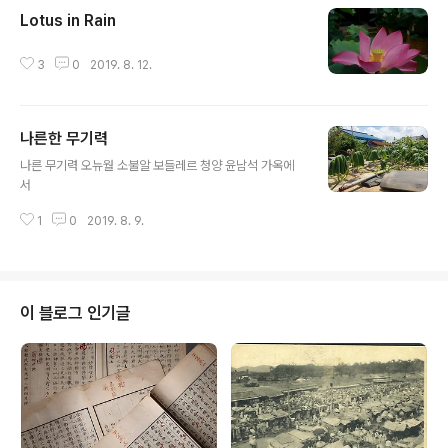
Lotus in Rain
글 내용
3
0
2019. 8. 12.
나른한 무기력
글 내용
나른 무기력 오뉴월 소불알 보들레르 청양 윤남석 가옥에
서
1
0
2019. 8. 9.
이 블로그 인기글