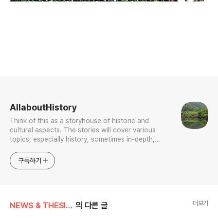
로그 정보
AllaboutHistory
Think of this as a storyhouse of historic and
cultural aspects. The stories will cover various
topics, especially history, sometimes in-depth,
sometimes with a light touch. One constant
approach will be to resist any common sense or
구독하기
generalized viewpoint
더보기
NEWS & THESIS/Photo News
의 다른 글