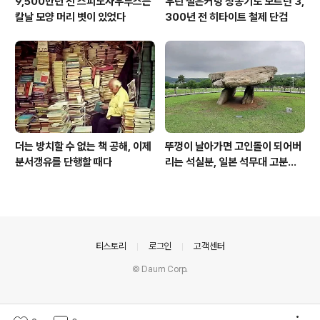
9,500만년 전 스피노사우루스는
우린 철은커녕 청동기도 모르던 3,
칼날 모양 머리 볏이 있었다
300년 전 히타이트 철제 단검
더는 방치할 수 없는 책 공해, 이제
뚜껑이 날아가면 고인돌이 되어버
분서갱유를 단행할 때다
리는 석실분, 일본 석무대 고분의
경우
의안내
티스토리
로그인
고객센터
© Daum Corp.