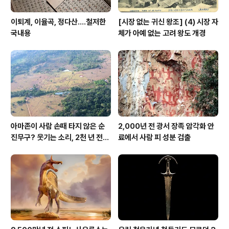
이퇴계, 이율곡, 정다산....철저한
[시장 없는 귀신 왕조] (4) 시장 자
국내용
체가 아예 없는 고려 왕도 개경
아마존이 사람 손때 타지 않은 순
2,000년 전 광서 장족 암각화 안
진무구? 웃기는 소리, 2천 년 전에
료에서 사람 피 성분 검출
이미 사람 바글바글