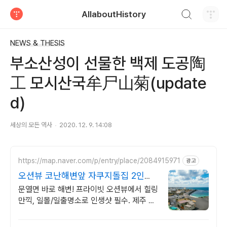
검색하기
AllaboutHistory
티스토리
NEWS & THESIS
부소산성이 선물한 백제 도공陶
工 모시산국牟尸山菊(update
d)
세상의 모든 역사
2020. 12. 9. 14:08
https://map.naver.com/p/entry/place/2084915971
광고
오션뷰 코난해변앞 자쿠지돌집 2인
~10인 대가족/단체예약
문열면 바로 해변! 프라이빗 오션뷰에서 힐링
만끽, 일몰/일출명소로 인생샷 필수. 제주 감
성 예쁘다고 소문난 힐링스테이, 바배큐불멍,
스파족욕, 제주바다보러오세요