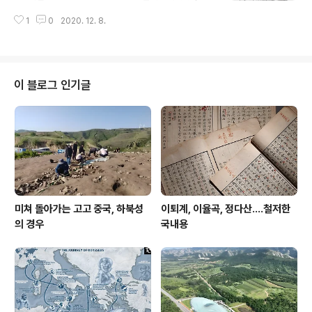
데가 천지라, 운영과정에서 발생하는 문제들을 어찌 대처
정…백제∼통일신라시대 성벽·집수시설도 확인 부여 부소
하고 보완해 나가느냐가 그 성공의 관건 아니겠는가? 이탈
1
0
2020. 12. 8.
산성서 ′乙巳年′(을사년) 새겨진 명문토기 출토 부여 부소
리아 정부가 수몰을 반복하는 베네치아를 지키겠다며 거액
산성서 ′乙巳年′(을사년) 새겨진 명문토기 출토645년에
을 들여 겨우 올해인가 가동..
토기제작 추정…백제∼통일신라시대 성벽·집수시설도 확
인(서울=연합뉴스) 임동근 기자 = 백제 사비도읍기(538
∼660) 왕궁으로 k-odyssey.com 부여 부소산성에서
이 블로그 인기글
‘乙巳年(645년 추정)’명문 토기 출토 - 국립부여문화재
연구소, 관로 공사중 유구 확인되어 긴급 발굴 - 문화재청
국립부여문화재연구소(소장 황인호)는 부여 부소산성(사
적 제5호) 긴급발굴조사에서 백제~통일신라 시대 성벽, 와
적기단(瓦積基壇) 건물지, 집수시..
미쳐 돌아가는 고고 중국, 하북성
이퇴계, 이율곡, 정다산....철저한
의 경우
국내용