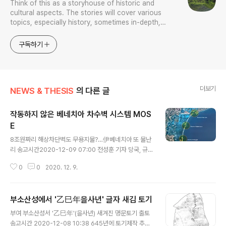
Think of this as a storyhouse of historic and
cultural aspects. The stories will cover various
topics, especially history, sometimes in-depth,
sometimes with a light touch. One constant
approach will be to resist any common sense or
구독하기
generalized viewpoint
더보기
NEWS & THESIS
의 다른 글
작동하지 않은 베네치아 차수벽 시스템 MOS
E
글 내용
8조원짜리 해상차단벽도 무용지물?…伊베네치아 또 물난
리 송고시간2020-12-09 07:00 전성훈 기자 당국, 규정
보다 5㎝ 낮은 조수 수위 예보에 작동 안해 8조원짜리 해
0
0
2020. 12. 9.
상차단벽도 무용지물?…伊베네치아 또 물난리 | 연합뉴스
8조원짜리 해상차단벽도 무용지물?…伊베네치아 또 물난
리, 전성훈기자, 국제뉴스 (송고시간 2020-12-09 07:0
부소산성에서 '乙巳年을사년' 글자 새김 토기
0) www.yna.co.kr 갓 가동을 시작한 시스템이 출발부터
글 내용
완벽하면 얼마나 좋겠는가? 내가 몸담은 우리공장 한류기
부여 부소산성서 '乙巳年'(을사년) 새겨진 명문토기 출토
획단 홈페이지만 해도, 시험 가동 중이어니와 손보아 가는
송고시간 2020-12-08 10:38 645년에 토기제작 추