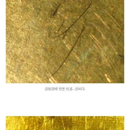
금동광배 뒷면 何多..성씨다.