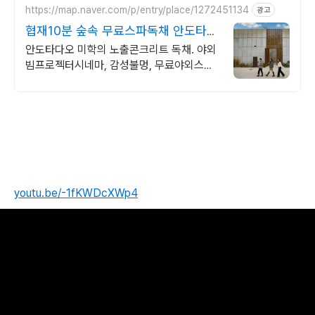
https://map.naver.com/p/entry/place/1272451134
광고
협재10분 숲속 무료스파독채 안도타다
오 미학이 깃든 건축
안도타다오 미학의 노출콘크리트 독채. 야외
빔프로젝터시네마, 감성불멍, 무료야외스파
퀸침대2개 여유로운 숙면. 프리미엄 오베스
어메니티, 캡슐커피완비. 먼지없는 청결
youtu.be/-1fKWDcXWp4