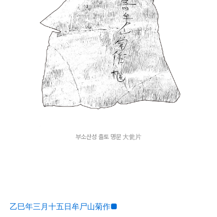
부소산성 출토 명문 大瓮片
乙巳年三月十五日牟尸山菊作■