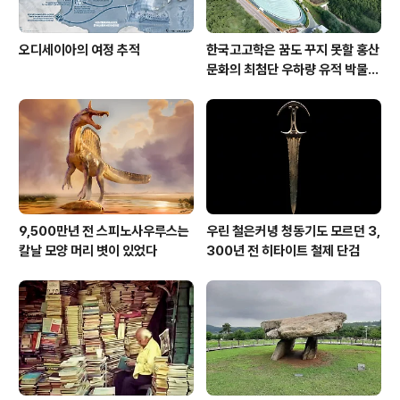
오디세이아의 여정 추적
한국고고학은 꿈도 꾸지 못할 홍산
문화의 최첨단 우하량 유적 박물관
[신화통신]
9,500만년 전 스피노사우루스는
우린 철은커녕 청동기도 모르던 3,
칼날 모양 머리 볏이 있었다
300년 전 히타이트 철제 단검