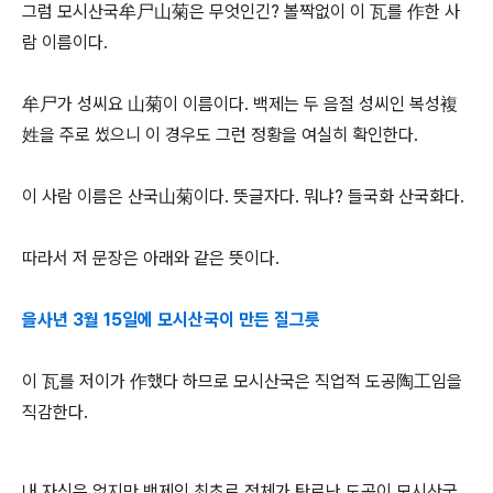
그럼 모시산국牟尸山菊은 무엇인긴? 볼짝없이 이 瓦를 作한 사
람 이름이다.
牟尸가 성씨요 山菊이 이름이다. 백제는 두 음절 성씨인 복성複
姓을 주로 썼으니 이 경우도 그런 정황을 여실히 확인한다.
이 사람 이름은 산국山菊이다. 뜻글자다. 뭐냐? 들국화 산국화다.
따라서 저 문장은 아래와 같은 뜻이다.
을사년 3월 15일에 모시산국이 만든 질그릇
이 瓦를 저이가 作했다 하므로 모시산국은 직업적 도공陶工임을
직감한다.
내 자신은 없지만 백제인 최초로 정체가 탄로난 도공이 모시산국