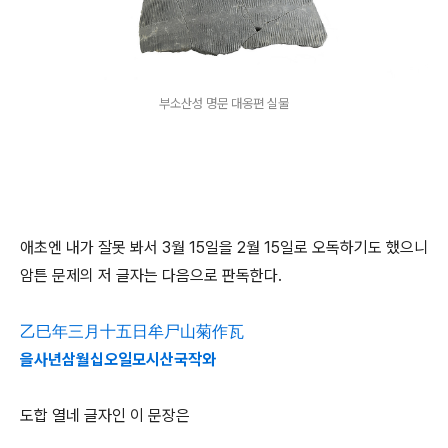
부소산성 명문 대옹편 실물
애초엔 내가 잘못 봐서 3월 15일을 2월 15일로 오독하기도 했으니
암튼 문제의 저 글자는 다음으로 판독한다.
乙巳年三月十五日牟尸山菊作瓦
을사년삼월십오일모시산국작와
도합 열네 글자인 이 문장은