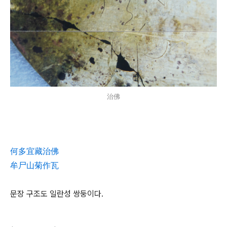
治佛
何多宜藏治佛
牟尸山菊作瓦
문장 구조도 일란성 쌍둥이다.