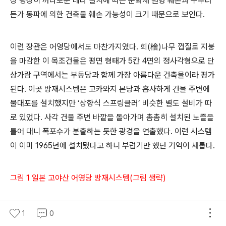
상 굉장히 까다로운 데다 설치에 따른 문화재 원형 훼손과 누수라
든가 동파에 의한 건축물 훼손 가능성이 크기 때문으로 보인다.
이런 장관은 어영당에서도 마찬가지였다. 회(檜)나무 껍질로 지붕
을 마감한 이 목조건물은 평면 형태가 5칸 4면의 정사각형으로 단
상가람 구역에서는 부동당과 함께 가장 아름다운 건축물이라 평가
된다. 이곳 방재시스템은 고카와지 본당과 흡사하게 건물 주변에
물대포를 설치했지만 ‘상향식 스프링클러’ 비슷한 별도 설비가 따
로 있었다. 사각 건물 주변 바깥을 돌아가며 촘촘히 설치된 노즐을
틀어 대니 폭포수가 분출하는 듯한 광경을 연출했다. 이런 시스템
이 이미 1965년에 설치됐다고 하니 부럽기만 했던 기억이 새롭다.
그림 1 일본 고야산 어영당 방재시스템(그림 생략)
올해 교토 탐방에서 진언종 총본산 고찰이자 유네스코 세계문화유
1
0
산이기도 한 닌나지(仁和寺)는 더욱 강렬한 인상을 주었다. 종무