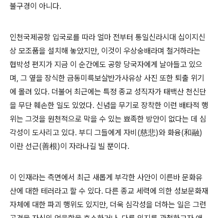
불구경이 아니다.
인천국제공항 입국로를 따라 얼마 전부터 통일신라시대 십이지신
상 모조품을 설치해 놓았지만, 이것이 우상숭배라며 철거하라는
협박성 편지가 지금 이 순간에도 공항 당국자에게 날아들고 있으
며, 그 옆을 장식한 금동미륵보살반가사유상 사진 또한 퇴출 위기
에 몰려 있다. 더불어 최근에는 특정 종교 성직자가 태백산 천신단
을 무단 훼손한 일도 있었다. 신념을 무기로 장착한 이런 배타적 행
위는 그것을 원천적으로 막을 수 있는 뾰족한 방안이 없다는 데 심
각성이 도사리고 있다. 부디 그들에게 자비(慈悲)와 화융(和融)
이란 선근(善根)이 자라나길 빌 뿐이다.
이 인재라는 측면에서 최근 새롭게 부각한 사안이 이른바 문화유
산에 대한 테러라고 할 수 있다. 다른 종교 세력에 의한 성보문화재
자체에 대한 파괴 행위도 있지만, 더욱 심각성을 더하는 일은 그런