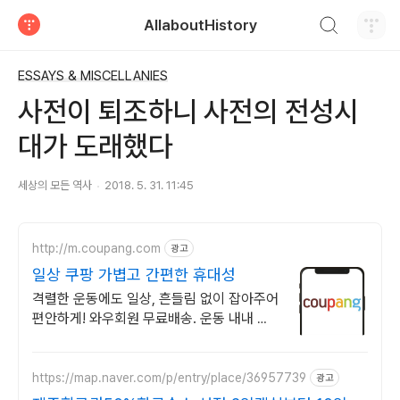
검색하기
AllaboutHistory
티스토리
ESSAYS & MISCELLANIES
사전이 퇴조하니 사전의 전성시
대가 도래했다
세상의 모든 역사
2018. 5. 31. 11:45
http://m.coupang.com
광고
일상 쿠팡 가볍고 간편한 휴대성
격렬한 운동에도 일상, 흔들림 없이 잡아주어
편안하게! 와우회원 무료배송. 운동 내내 산
뜻함! 피부에 순한 착용감. 보호대 쿠팡에서
경험하세요.
https://map.naver.com/p/entry/place/36957739
광고