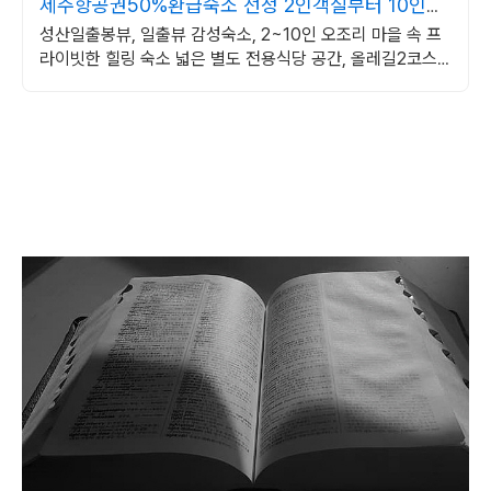
제주항공권50%환급숙소 선정 2인객실부터 10인객
실 구성
성산일출봉뷰, 일출뷰 감성숙소, 2~10인 오조리 마을 속 프
라이빗한 힐링 숙소 넓은 별도 전용식당 공간, 올레길2코스
바로 옆, 트레킹후 힐링에 좋은 숙소