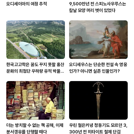
오디세이아의 여정 추적
9,500만년 전 스피노사우루스는
칼날 모양 머리 볏이 있었다
한국고고학은 꿈도 꾸지 못할 홍산
오디세우스는 단순한 전설 속 영웅
문화의 최첨단 우하량 유적 박물관
인가? 아니면 실존 인물인가?
[신화통신]
더는 방치할 수 없는 책 공해, 이제
우린 철은커녕 청동기도 모르던 3,
분서갱유를 단행할 때다
300년 전 히타이트 철제 단검