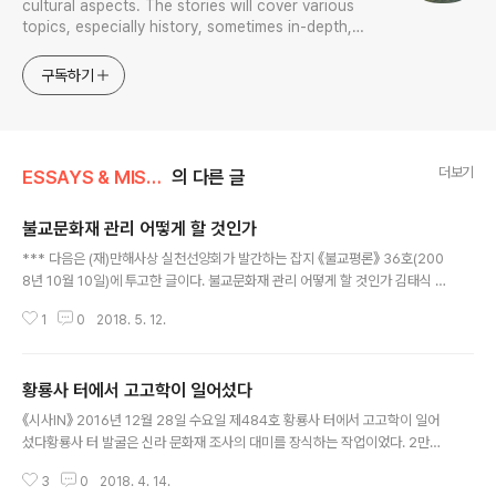
cultural aspects. The stories will cover various
topics, especially history, sometimes in-depth,
sometimes with a light touch. One constant
approach will be to resist any common sense or
구독하기
generalized viewpoint
더보기
ESSAYS & MISCELLANIES
의 다른 글
불교문화재 관리 어떻게 할 것인가
글 내용
*** 다음은 (재)만해사상 실천선양회가 발간하는 잡지 《불교평론》 36호(200
8년 10월 10일)에 투고한 글이다. 불교문화재 관리 어떻게 할 것인가 김태식 연
합뉴스 기자 [36호] 2008년 10월 10일 (금)김태식 taeshik@yna.co.kr 1.
1
0
2018. 5. 12.
잘못된 진단과 처방 이 글을 쓰는 7월 20일은 일요일임에도 독도에 대한 일본
의 영유권 주장을 분쇄하고자 정부와 집권 여당인 한나라당은 그에 대한 ‘실효
적 지배’를 강화하기 위한 방안을 논의했다. 보도에 따르면 독도 수호를 위해 해
황룡사 터에서 고고학이 일어섰다
저 광물질 조사단 구성, 운영과 국민에 대한 독도 접근권 보장, 해양호텔 건립을
글 내용
비롯한 독도 관광상품 개발 등의 ‘독도 유인도화(有人島化)’가 그 핵심으로 논
《시사IN》 2016년 12월 28일 수요일 제484호 황룡사 터에서 고고학이 일어
의되었다고 한다. 나아가 당ㆍ정은 현재 독도에 주둔한 전투경찰을..
섰다황룡사 터 발굴은 신라 문화재 조사의 대미를 장식하는 작업이었다. 2만50
00평에 달하는 동양 최대의 사찰이었기 때문이다. 한국 고고학계 중진 중에는
3
0
2018. 4. 14.
황룡사 터 발굴 작업에 참여했던 인물이 많다.김태식 (국토문화재연구원 연구위