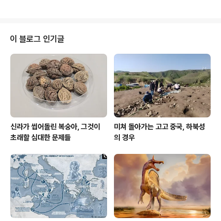
원·문화재 전문 언론인) 2017년 01월 10일 화요일 제486호 황룡사는 신라 진
흥왕 당시, 드넓은 경주평야 한가운데에 건축되었던 거대한 사찰이다. 규모로나
위계에서 신라 제일의 절이었다. 진흥왕은 당초(재위 14년째인 553년) 그 자리
에 새로운 대궐을 지으려 했다. 돌연 황룡이 출현하는 바람에 대궐을 사찰로 바
이 블로그 인기글
꿔 건설했다. 세월이 흘러 선덕여왕 시대(재위 12년째인 643년)에 승려 자장율
사..
신라가 씹어돌린 복숭아, 그것이
미쳐 돌아가는 고고 중국, 하북성
초래할 심대한 문제들
의 경우