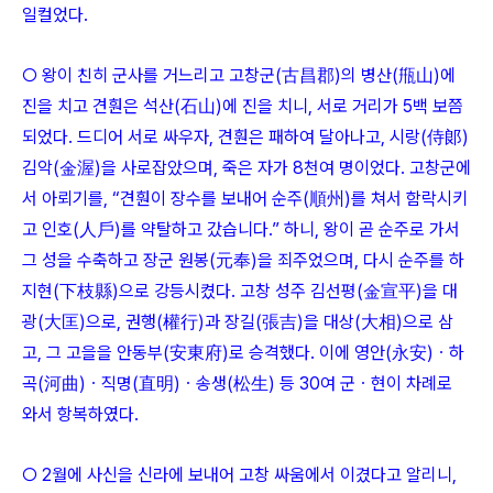
일컬었다.
○ 왕이 친히 군사를 거느리고 고창군(古昌郡)의 병산(甁山)에
진을 치고 견훤은 석산(石山)에 진을 치니, 서로 거리가 5백 보쯤
되었다. 드디어 서로 싸우자, 견훤은 패하여 달아나고, 시랑(侍郞)
김악(金渥)을 사로잡았으며, 죽은 자가 8천여 명이었다. 고창군에
서 아뢰기를, “견훤이 장수를 보내어 순주(順州)를 쳐서 함락시키
고 인호(人戶)를 약탈하고 갔습니다.” 하니, 왕이 곧 순주로 가서
그 성을 수축하고 장군 원봉(元奉)을 죄주었으며, 다시 순주를 하
지현(下枝縣)으로 강등시켰다. 고창 성주 김선평(金宣平)을 대
광(大匡)으로, 권행(權行)과 장길(張吉)을 대상(大相)으로 삼
고, 그 고을을 안동부(安東府)로 승격했다. 이에 영안(永安)ㆍ하
곡(河曲)ㆍ직명(直明)ㆍ송생(松生) 등 30여 군ㆍ현이 차례로
와서 항복하였다.
○ 2월에 사신을 신라에 보내어 고창 싸움에서 이겼다고 알리니,