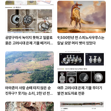
공양구라서 녹이지 못하고 일괄로
9,500만년 전 스피노사우루스는
묻은 고려시대 은제 기물 떼거리로
칼날 모양 머리 볏이 있었다
여주서 발견
아마존이 사람 손때 타지 않은 순
여주 고려시대 은제 기물 무더기
진무구? 웃기는 소리, 2천 년 전에
발견 보도자료 전문
이미 사람 바글바글