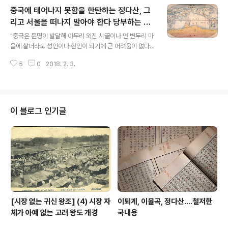
을 입고 항상 천만세 향수(享壽)하시기를 바라고 있사온데, 오늘날 능 자리를
중국에 태어나지 못함을 한탄하는 정다산, 그
물색하오니, 신은 슬픔을 이기지 못하옵니다” 하고 흐느껴 눈물 흘리니, 임금이
말했다. “편안한 날에 미리 정하려고 하는 것인데 어찌하여 우는가?” 왕심촌(往
리고 서울을 떠나지 말아야 한다 당부하는 정
글 내용
尋村) 노상(路上)에 이르러 임금이 말을 달려 노루를 쏘려 했지만, 마부 박부금
다산
"중국은 문명이 발달해 아무리 외진 시골이나 먼 변두리 마
(朴夫..
을에 살더라도 성인이나 현인이 되기에 큰 어려움이 없다.
그러나 우리는 서울 사대문에서 몇 리만 떨어져도 아득한
5
0
2018. 2. 3.
태고적처럼 원시사회다. 하물며 멀고먼 시골은 어떠하랴?
무릇 사대부 집안은 벼슬길에 오르면 서둘러 산기슭에 셋
집을 얻어살면서 선비로서의 마음가짐을 잃지 않아야 한
다. 혹시 벼슬에서 물러나더라도 재빨리 서울 근처에 살며
문화의 안목을 떨어뜨리지 말아야 하니 이것이 사대부 집
이 블로그 인기글
안의 법도다." 유배지에서 다산 정약용이 아들에게 보낸 편
지 한 구절이다. 원문을 대조하지 않고 누군가의 번역을 옮
긴다. 원문이 없으니 대조가 불가능하다. 다산...요즘 태어
났으면 재빨리 미국으로 날랐을 듯.거기서 원정출산도 했
을 듯 왜 중국이었을까? 그것이 단순한 환..
[시장 없는 귀신 왕조] (4) 시장 자
이퇴계, 이율곡, 정다산....철저한
체가 아예 없는 고려 왕도 개경
국내용