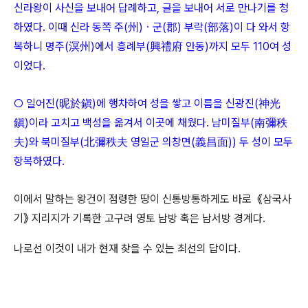
신라왕이 사신을 보내어 답례하고, 글을 보내어 서로 만나기를 청
하였다. 이때 신라 동쪽 주(州)ㆍ군(郡) 부락(部落)이 다 와서 항
복하니 명주(溟州)에서 흥례부(興禮府 안동)까지 모두 110여 성
이었다.
○ 일어진(昵於鎭)에 행차하여 성을 쌓고 이름을 신광진(神光
鎭)이라 고치고 백성을 옮겨서 이곳에 채웠다. 남미질부(南彌秩
夫)와 북미질부(北彌秩夫 영일군 의창면(義昌面)) 두 성이 모두
항복하였다.
이에서 말하는 왕건이 점령한 땅이 신통방통하게도 바로 《삼국사
기》 지리지가 기록한 고구려 영토 남방 혹은 남서방 경계다.
나로선 이것이 내가 현재 찾을 수 있는 최선의 답이다.