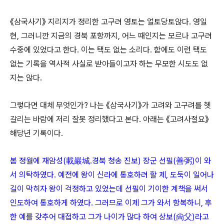
《삼국사기》 지리지가 정리한 고구려 영토는 얼토당토않다. 영일
현, 그러니깐 지금의 경북 포항까지, 어느 때인지는 모르나 고구려
수중에 있었다고 한다. 이는 택도 없는 소리다. 함에도 이런 택도
없는 기록을 역사적 사실로 받아들이고자 하는 무모한 시도도 없
지는 않다.
그렇다면 대체 무엇인가? 나는 《삼국사기》가 고려와 고구려를 헷
갈리는 바람에 저리 잘못 정리했다고 본다. 아래는 《고려사절요》
해당년 기록이다.
봄 정월에 재암성(載巖城․경북 청송 진보) 장군 선필(善弼)이 와
서 의탁하였다. 예전에 왕이 신라에 통호하려 할 제, 도둑이 일어나
길이 막히자 왕이 걱정하고 있었는데 선필이 기이한 계책을 써서
인도하여 통호하게 하였다. 그러므로 이제 그가 와서 항복하니, 후
한 예를 갖추어 대접하고 그가 나이가 많다 하여 상보(尙父)라고