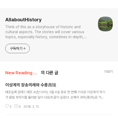
로그 정보
AllaboutHistory
Think of this as a storyhouse of historic and
cultural aspects. The stories will cover various
topics, especially history, sometimes in-depth,
sometimes with a light touch. One constant
approach will be to resist any common sense or
구독하기
generalized viewpoint
더보기
New Reading of History and Histories
의 다른 글
이성계의 장송의례와 수릉壽陵
글 내용
태조실록 권제7, 태조 4년(1395) 3월 4일 정유 첫 번째 기사로 이성계가 자기
가 묻힐 묏자리를 둘러본 일이 다음과 같이 실렸다. 상께서 과주(果州)로 거둥
하여 수릉(壽陵) 자리를 살폈다. 돌아올 때 도평의사사 주최로 두모포(豆毛浦)
2
0
2018. 2. 11.
선상(船上)에서 술상을 차리고 여러 신하가 차례로 술잔을 올렸다. 정도전이 나
와서 말하기를 “하늘이 성덕(聖德)을 도와 나라를 세웠으매, 신들이 후한 은총