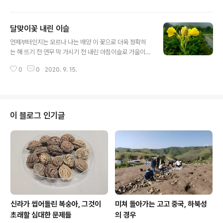
이 덜 가고 잡념이 필요없더라. 물은 들어가고플 때 들어가
야 한다. 그리하여 찬물 한 바케스를 나는 붓는다.
달맞이꽃 내린 이슬
글 내용
언제부터인지는 모르나 나는 매양 이 꽃으로 더욱 정확히
는 해 뜨기 전 연무 막 가시기 전 내린 아침이슬로 가을이
왔음을 절감하곤 한다. 것도 고향에서 말이다. 이 무렵 새벽
0
0
2020. 9. 15.
이슬 덮은 달맞이꽃은 황홀이다. 가을은 달맞이꽃 이슬과
함께 온다.
이 블로그 인기글
신라가 씹어돌린 복숭아, 그것이
미쳐 돌아가는 고고 중국, 하북성
초래할 심대한 문제들
의 경우