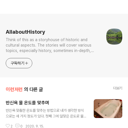
로그 정보
AllaboutHistory
Think of this as a storyhouse of historic and
cultural aspects. The stories will cover various
topics, especially history, sometimes in-depth,
sometimes with a light touch. One constant
approach will be to resist any common sense or
구독하기
generalized viewpoint
더보기
이런저런
의 다른 글
반신욕 물 온도를 맞추며
글 내용
반신욕 맞춤한 온도를 맞추는 방법으로 내가 생각한 방식
으로는 세 가지 정도가 있다. 첫째 그에 알맞은 온도로 물을
맞춤한다. 둘째 그에 알맞은 온도로 식기를 기다린다. 셋째
2
0
2020. 9. 15.
찬물을 적절히 섞어 맞춤한다. 이 셋 중에 세번째가 젤로 손