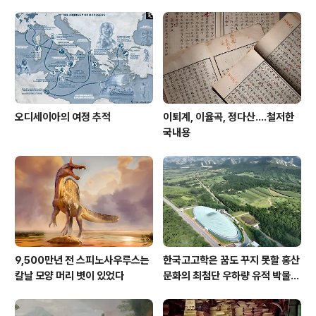
오디세이아의 여정 추적
이퇴계, 이율곡, 정다산....철저한
국내용
9,500만년 전 스피노사우루스는
한국고고학은 꿈도 꾸지 못할 홍산
칼날 모양 머리 볏이 있었다
문화의 최첨단 우하량 유적 박물관
[신화통신]