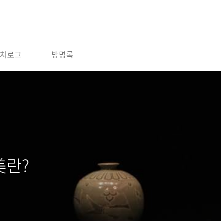
치로그
방명록
미美란?