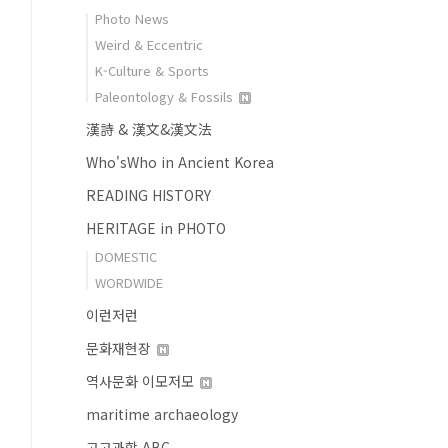
Photo News
Weird & Eccentric
K-Culture & Sports
Paleontology & Fossils
漢詩 & 漢文&漢文法
Who'sWho in Ancient Korea
READING HISTORY
HERITAGE in PHOTO
DOMESTIC
WORDWIDE
이런저런
문화재현장
역사문화 이모저모
maritime archaeology
고고과학 ABC