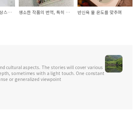
조르조 바사리 《르네상스 미술가평전》
생소한 작품의 번역, 특히 해제에 대하여
반신욕 물 온도를 맞추며
nd cultural aspects. The stories will cover various
depth, sometimes with a light touch. One constant
nse or generalized viewpoint