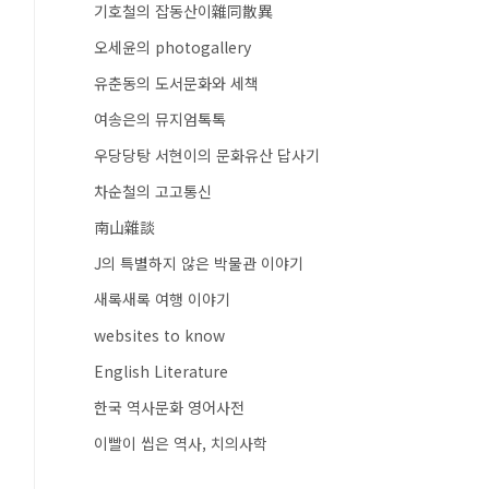
기호철의 잡동산이雜同散異
오세윤의 photogallery
유춘동의 도서문화와 세책
여송은의 뮤지엄톡톡
우당당탕 서현이의 문화유산 답사기
차순철의 고고통신
南山雜談
J의 특별하지 않은 박물관 이야기
새록새록 여행 이야기
websites to know
English Literature
한국 역사문화 영어사전
이빨이 씹은 역사, 치의사학