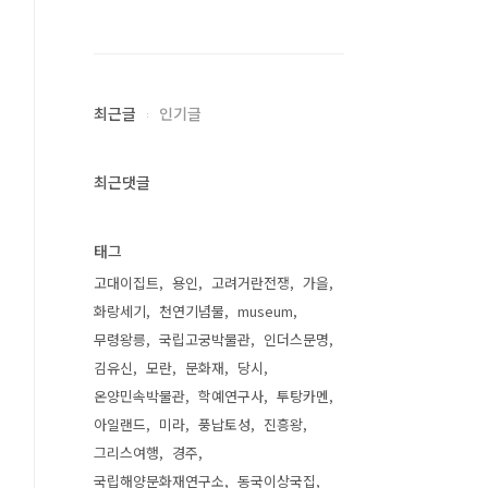
최근글
인기글
최근댓글
태그
고대이집트
용인
고려거란전쟁
가을
화랑세기
천연기념물
museum
무령왕릉
국립고궁박물관
인더스문명
김유신
모란
문화재
당시
온양민속박물관
학예연구사
투탕카멘
아일랜드
미라
풍납토성
진흥왕
그리스여행
경주
국립해양문화재연구소
동국이상국집