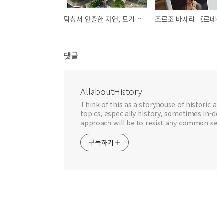
탁상서 안출한 자연, 모기가 퇴출한 숲아파트
댓글
AllaboutHistory
Think of this as a storyhouse of historic a
topics, especially history, sometimes in-
approach will be to resist any common se
구독하기