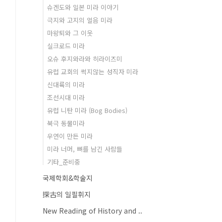
슈겐도와 일본 미라 이야기
극지와 고지의 얼음 미라
마왕퇴와 그 이웃
실크로드 미라
오슈 후지와라와 히라이즈미
유럽 교회의 썩지않는 성직자 미라
신대륙의 미라
조선시대 미라
유럽 니탄 미라 (Bog Bodies)
북극 동물미라
우연이 만든 미라
미라 너머, 뼈를 남긴 사람들
기타_준비중
국제학회&학술지
探古의 일필휘지
New Reading of History and ..