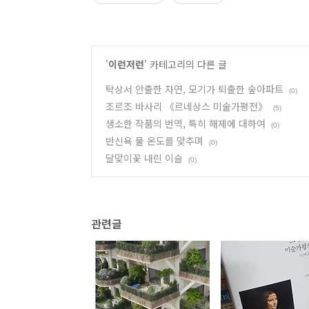
'
이런저런
' 카테고리의 다른 글
탁상서 안출한 자연, 모기가 퇴출한 숲아파트
(0)
조르조 바사리 《르네상스 미술가평전》
(5)
생소한 작품의 번역, 특히 해제에 대하여
(0)
반신욕 물 온도를 맞추며
(0)
달맞이꽃 내린 이슬
(0)
관련글