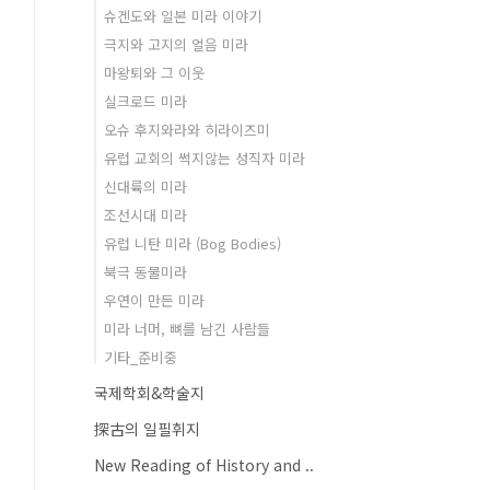
슈겐도와 일본 미라 이야기
극지와 고지의 얼음 미라
마왕퇴와 그 이웃
실크로드 미라
오슈 후지와라와 히라이즈미
유럽 교회의 썩지않는 성직자 미라
신대륙의 미라
조선시대 미라
유럽 니탄 미라 (Bog Bodies)
북극 동물미라
우연이 만든 미라
미라 너머, 뼈를 남긴 사람들
기타_준비중
국제학회&학술지
探古의 일필휘지
New Reading of History and ..