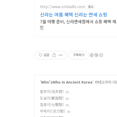
http://www.shilladfs.com
광고
신라는 여름 혜택 신라는 면세 쇼핑
7월 여행 준비, 신라면세점에서 쇼핑 혜택 체
인
공감
구독하기
'
Who'sWho in Ancient Korea
' 카테고리의 다
벌부지(伐夫智)
(0)
도설지(都設智)
(0)
칠총지(七聰智)
(0)
무력지((另力智)
(0)