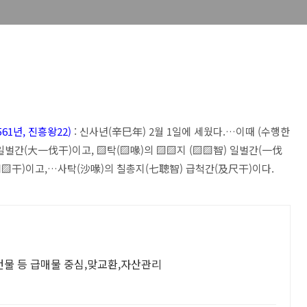
1년, 진흥왕22)
: 신사년(辛巳年) 2월 1일에 세웠다.…이때 (수행한
벌간(大一伐干)이고, ▨탁(▨喙)의 ▨▨지 (▨▨智) 일벌간(一伐
▨▨干)이고,…사탁(沙喙)의 칠총지(七聰智) 급척간(及尺干)이다.
건물 등 급매물 중심,맞교환,자산관리