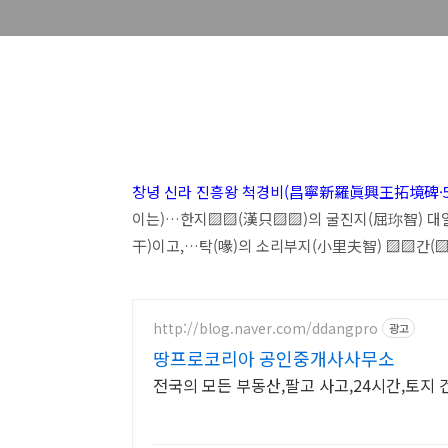
창녕 신라 진흥왕 척경비(昌寧新羅眞興王拓境碑·56
이는)…한지▨▨(漢只▨▨)의 굴진지(屈珎智) 대일
干)이고,…탁(喙)의 소리부지(小里夫智) ▨▨간(
http://blog.naver.com/ddangpro
광고
땅프로코리아 공인중개사사무소
전국의 모든 부동산,팔고 사고,24시간,토지 