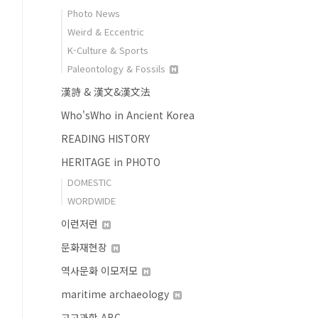
Photo News
Weird & Eccentric
K-Culture & Sports
Paleontology & Fossils
漢詩 & 漢文&漢文法
Who'sWho in Ancient Korea
READING HISTORY
HERITAGE in PHOTO
DOMESTIC
WORDWIDE
이런저런
문화재현장
역사문화 이모저모
maritime archaeology
고고과학 ABC