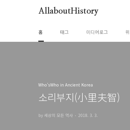
본문 바로가기
AllaboutHistory
홈
태그
미디어로그
위
Who'sWho in Ancient Korea
소리부지(小里夫智)
by 세상의 모든 역사
2018. 3. 3.