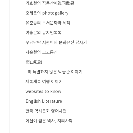
기호철의 잡동산이雜同散異
오세윤의 photogallery
유춘동의 도서문화와 세책
여송은의 뮤지엄톡톡
우당당탕 서현이의 문화유산 답사기
차순철의 고고통신
南山雜談
J의 특별하지 않은 박물관 이야기
새록새록 여행 이야기
websites to know
English Literature
한국 역사문화 영어사전
이빨이 씹은 역사, 치의사학