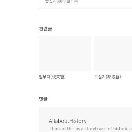
굴진지(屈珎智)
(0)
관련글
벌부지(伐夫智)
도설지(都設智)
댓글
AllaboutHistory
Think of this as a storyhouse of historic a