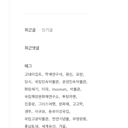
최근글
인기글
최근댓글
태그
고대이집트
학예연구사
용인
모란
당시
국립민속박물관
온양민속박물관
화랑세기
미라
museum
박물관
국립해양문화재연구소
투탕카멘
진흥왕
그리스여행
문화재
고고학
경주
이규보
동국이상국집
국립고궁박물관
천연기념물
무령왕릉
풍납토성
세계유산
가을