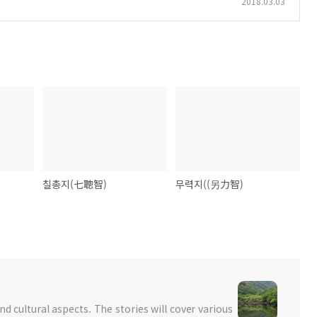
2018.03.03
칠총지(七聰智)
무력지((另力智)
nd cultural aspects. The stories will cover various