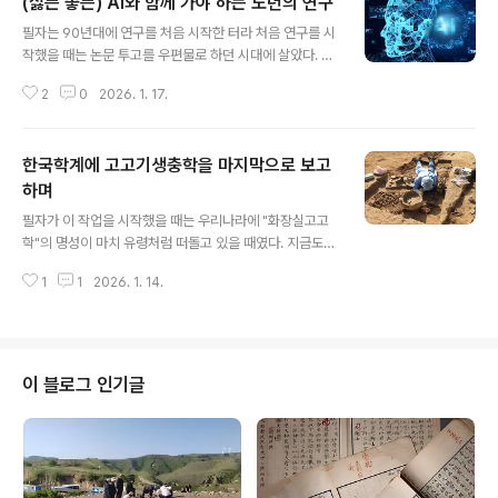
(싫든 좋든) AI와 함께 가야 하는 노년의 연구
글 내용
필자는 90년대에 연구를 처음 시작한 터라 처음 연구를 시
작했을 때는 논문 투고를 우편물로 하던 시대에 살았다. 필
자의 첫 논문은 96년, 그리고 필자가 1저자가 된 첫 논문은
2
0
2026. 1. 17.
99년이 처음인데이때 해외로 국제우편을 보내 투고했다.
논문은 출력물 3부를 보내게 되어 있었다. 결과를 담은 사
진도 3부. 왜냐하면 심사위원이 3명이기 때문이다. 그리고
한국학계에 고고기생충학을 마지막으로 보고
심사 결과도 우편으로 받았다. 물론 국제우편. 논문이 출판
되면 필자의 논문을 본 해외 학자들은 작은 엽서를 보내 별
하며
글 내용
쇄본을 보내달라는 요청을 해왔다. 아마 요즘 공부하는 이
필자가 이 작업을 시작했을 때는 우리나라에 "화장실고고
들은 무슨 소리인지도 모를 텐데필자는 90년대 연구할 때
학"의 명성이 마치 유령처럼 떠돌고 있을 때였다. 지금도
가지고 있던 이런 자료들이 대부분 남아 있어인터넷 투고
이 용어가 여전히 사용되지만 정작 이 용어를 창안해 사용
시대가 된 요즘에는 고리짝 유물이 되어 버렸으니나중에
1
1
2026. 1. 14.
한 일본은 요즘 이 분야 연구가 지지부진하다. 거의 비슷한
적당히 정리하여 의학박물관 ..
일을 하는 서구권 학자들은 화장실 고고학이라는 용어는
전혀 쓰지 않는다. 이 용어는 한국과 일본 학계 정도만 쓰고
있는 용어다. 그렇다고 해서 필자는 이제 화장실고고학이
라는 용어를 걷어 치워야 한다고는 생각하지 않는다. 고고
이 블로그 인기글
기생충학과 화장실고고학은 어쨌건 처음 분기된 이래 이제
는 겹치지 않는 독립적 연구의 영역이 구축되어서로 많이
달라지게 되었다. 이번에 청주박물관과 함께 낸 책의 제목
이 "고고기생충학과 화장실 고고학"이 된 이유는 그래서이
다. 어느 한 용어를 버리지 않고 함께 사용..