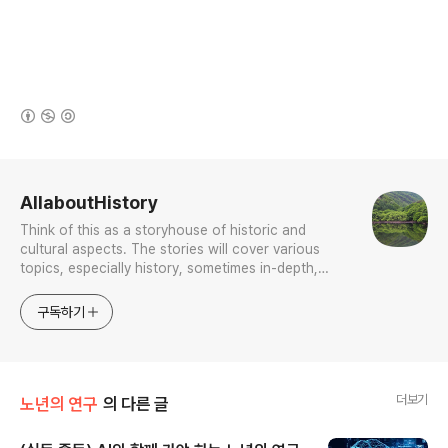
(새창열림)
로그 정보
AllaboutHistory
Think of this as a storyhouse of historic and
cultural aspects. The stories will cover various
topics, especially history, sometimes in-depth,
sometimes with a light touch. One constant
approach will be to resist any common sense or
구독하기
generalized viewpoint
더보기
노년의 연구
의 다른 글