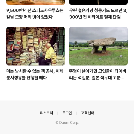
9,500만년 전 스피노사우루스는
우린 철은커녕 청동기도 모르던 3,
칼날 모양 머리 볏이 있었다
300년 전 히타이트 철제 단검
더는 방치할 수 없는 책 공해, 이제
뚜껑이 날아가면 고인돌이 되어버
분서갱유를 단행할 때다
리는 석실분, 일본 석무대 고분의
경우
의안내
티스토리
로그인
고객센터
© Daum Corp.