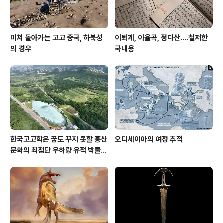
미쳐 돌아가는 고고 중국, 하북성
이퇴계, 이율곡, 정다산....철저한
의 경우
국내용
한국고고학은 꿈도 꾸지 못할 홍산
오디세이아의 여정 추적
문화의 최첨단 우하량 유적 박물관
[신화통신]