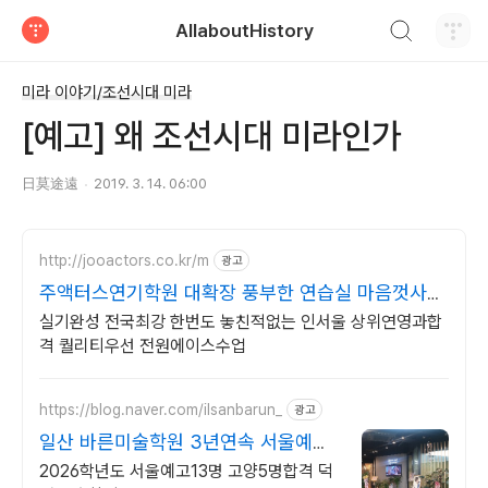
검색하기
AllaboutHistory
티스토리
미라 이야기/조선시대 미라
[예고] 왜 조선시대 미라인가
日莫途遠
2019. 3. 14. 06:00
http://jooactors.co.kr/m
광고
주액터스연기학원 대확장 풍부한 연습실 마음껏사용
가능
실기완성 전국최강 한번도 놓친적없는 인서울 상위연영과합
격 퀄리티우선 전원에이스수업
https://blog.naver.com/ilsanbarun_
광고
일산 바른미술학원 3년연속 서울예고
13명합격
2026학년도 서울예고13명 고양5명합격 덕