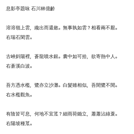
息影亭題咏 石川林億齡
溶溶嶺上雲，纔出而還斂。無事孰如雲？相看兩不厭。
右瑞石閑雲。
古峽斜陽裡，蒼龍噴水銀。囊中如可拾，欲寄熱中人。
右蒼溪白波。
吾方憑水檻，鷺亦立沙灘。白髮雖相似，吾閒鷺不閒。
右水檻觀魚。
有陰皆可息，何地不宜苽？細雨荷鋤立，蕭蕭沾綠蓑。
右陽坡種苽。