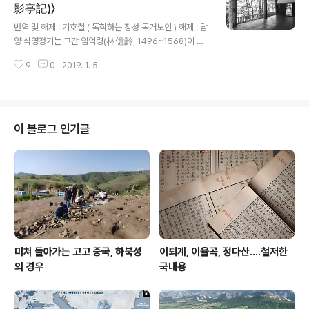
下，影忽不見。’夫影之爲物，一隨人形，人俯則
影亭記)〉
글 내용
俯，人仰則仰，其他往來行止，惟形之爲。然陰與
번역 및 해제 : 기호철 ( 독학하는 장성 독거노인 ) 해제 : 담
夜則無，火與晝則生，人之處世亦此類也。古語有
양 식영정기는 그간 임억령(林億齡, 1496~1568)이 쓴
之曰‘夢幻泡影’。人之生也，受形於造物，造物之
기문만 언급되는 일이 많다. 임억령이 사위인 김성원(金成
弄戲人，豈止形之使影？影之千變，在形之處分，
9
0
2019. 1. 5.
遠)의 정자를 빌려 몇 년 사용하다 고향 해남으로 돌아가
人之千變，亦在造物之處分。爲人者當隨造物之
쓴 〈식영정기(息影亭記)〉는 그 나름으로 식영정 역사를 논
使，於吾何與哉！朝富而暮貧，昔貴而今賤，皆造
할 때 매우 중요한 자료임에 틀림없지만, 실은 그것이 말하
化兒爐錘中事也。以吾一身觀之，昔之峨冠大帶出
는 식영정은 오늘날 우리가 보는 식영정과는 무관하다고
入金馬玉堂，今之竹杖芒鞋逍遙蒼松白石，五鼎之
보아도 좋을 정도로 풍모가 크게 변했다. 임억령 시대 식영
이 블로그 인기글
棄而一瓢之甘，皐夔之絶而麋鹿之伴。此皆有物弄
정은 이후 언제인지 사라지고 200년 가까이 그곳은 빈터
戲其間..
로 남았다가, 송강(松江) 정철(鄭澈, 1536~1594)의 후
손들이 식영정 터를 매입해 정자를 새로이 짓고 중건했으
니 이것이 오늘날 우리가 보는 식영정과 직접 연결된다. 식
영정 중건기를 송강..
미쳐 돌아가는 고고 중국, 하북성
이퇴계, 이율곡, 정다산....철저한
의 경우
국내용