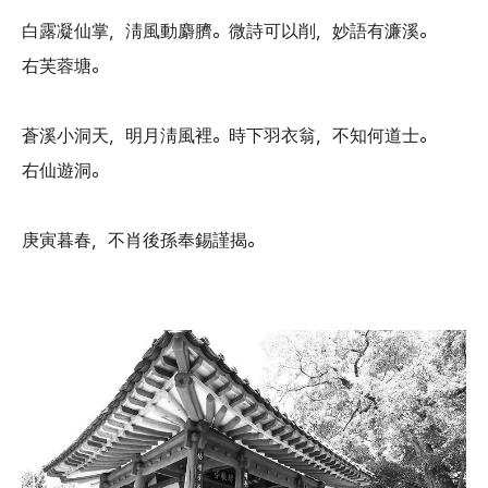
白露凝仙掌，淸風動麝臍。微詩可以削，妙語有濂溪。
右芙蓉塘。
蒼溪小洞天，明月淸風裡。時下羽衣翁，不知何道士。
右仙遊洞。
庚寅暮春，不肖後孫奉錫謹揭。