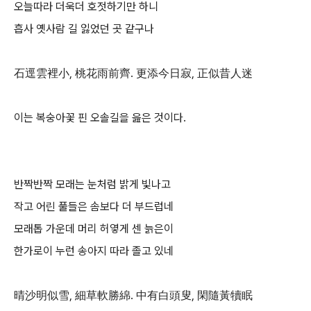
오늘따라 더욱더 호젓하기만 하니
흡사 옛사람 길 잃었던 곳 같구나
石逕雲裡小, 桃花雨前齊. 更添今日寂, 正似昔人迷
이는 복숭아꽃 핀 오솔길을 읊은 것이다.
반짝반짝 모래는 눈처럼 밝게 빛나고
작고 어린 풀들은 솜보다 더 부드럽네
모래톱 가운데 머리 허옇게 센 늙은이
한가로이 누런 송아지 따라 졸고 있네
晴沙明似雪, 細草軟勝綿. 中有白頭叟, 閑隨黃犢眠