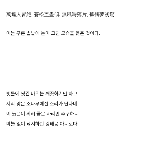
萬逕人皆絶, 蒼松盖盡傾. 無風時落片, 孤鶴夢初驚
이는 푸른 솔밭에 눈이 그친 모습을 읊은 것이다.
빗물에 씻긴 바위는 깨끗하기만 하고
서리 맞은 소나무에선 소리가 난다네
이 늙은이 외려 좋은 자리만 추구하니
미늘 없이 낚시하던 강태공 아니로다