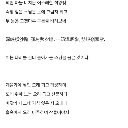
외딴 마을 비치는 어스레한 석양빛.
죽장 짚은 스님은 못에 그림자 되고
두 눈은 고갯마루 구름을 바라보네
深峽橫沙路, 孤村照夕曛. 一笻潭底影, 雙眼嶺頭雲.
이는 다리를 건너 돌아가는 스님을 읊은 것이다.
개울가에 쌓인 모래 희고 깨끗하며
모래 위에 노는 오리 곱고 산뜻하다
바닷가 나그네 기심 잊은 지 오래니
솔숲에서 오리 마주하여 잠들어야지