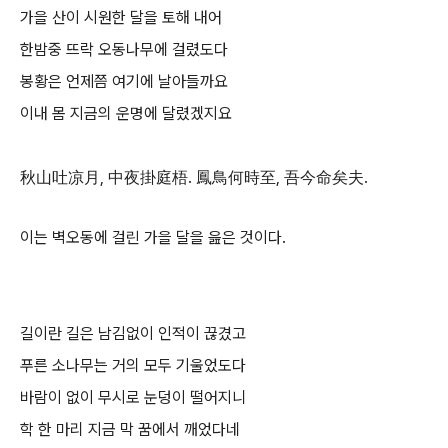
가을 산이 시원한 달을 토해 내어
한밤중 뜨락 오동나무에 걸렸도다
봉황은 언제쯤 여기에 날아들까요
이내 몸 지금의 운명에 달렸겠지요
秋山吐凉月, 中夜掛庭梧. 鳳鳥何時至, 吾今命矣夫.
이는 벽오동에 걸린 가을 달을 읊은 것이다.
길이란 길은 남김없이 인적이 끊겼고
푸른 소나무는 거의 모두 기울었도다
바람이 없이 무시로 눈덩이 떨어지니
학 한 마리 지금 막 꿈에서 깨었다네