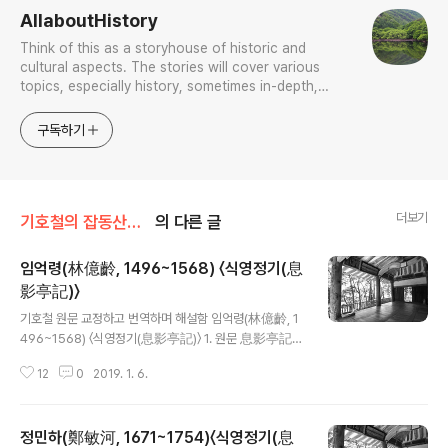
AllaboutHistory
Think of this as a storyhouse of historic and
cultural aspects. The stories will cover various
topics, especially history, sometimes in-depth,
sometimes with a light touch. One constant
approach will be to resist any common sense or
구독하기
generalized viewpoint
더보기
기호철의 잡동산이雜同散異
의 다른 글
임억령(林億齡, 1496~1568) 〈식영정기(息
影亭記)〉
글 내용
기호철 원문 교정하고 번역하며 해설함 임억령(林億齡, 1
496~1568) 〈식영정기(息影亭記)〉 1. 원문 息影亭記
金君剛叔吾友也，乃於蒼溪之上，寒松之下，得一
12
0
2019. 1. 6.
麓，構小亭，柱其隅，空其中，苫以白茅，翼以凉
簟，望之如羽盖畫舫，以爲吾休息之所，請名於先
生。先生曰：“汝聞莊氏之言乎？周之言曰‘昔者畏
정민하(鄭敏河, 1671~1754)〈식영정기(息
影者，走日下，其走愈急而影終不息，及就樹陰