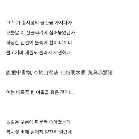
그 누가 중서성의 물건을 가져다가
오늘날 이 산골짜기에 심어놓았던가
화장한 신선이 물속에 환히 비치니
물고기며 새들도 놀라서 시샘하네
誰把中書物, 今於山澗栽. 仙粧明水底, 魚鳥亦驚猜.
이는 배롱꽃 핀 여울을 읊은 것이다.
돌길은 구름에 파묻혀 좁아졌는데
복사꽃 비에 떨어져 얌전히 깔렸네