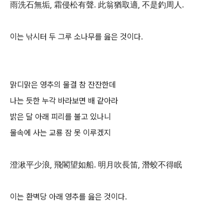
雨洗石無垢, 霜侵松有聲. 此翁猶取適, 不是釣周人.
이는 낚시터 두 그루 소나무를 읊은 것이다.
맑디맑은 영추의 물결 참 잔잔한데
나는 듯한 누각 바라보면 배 같아라
밝은 달 아래 피리를 불고 있나니
물속에 사는 교룡 잠 못 이루겠지
澄湫平少浪, 飛閣望如船. 明月吹長笛, 潛蛟不得眠
이는 환벽당 아래 영추를 읊은 것이다.