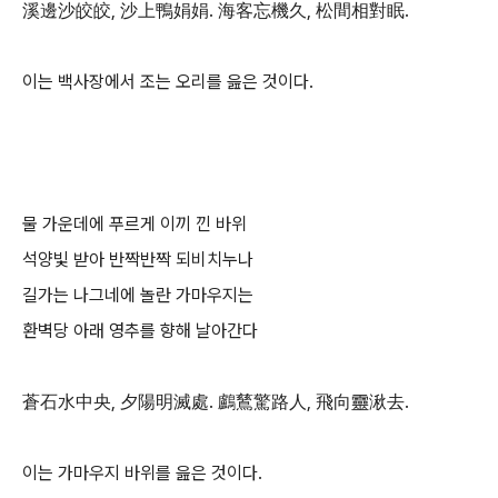
溪邊沙皎皎, 沙上鴨娟娟. 海客忘機久, 松間相對眠.
이는 백사장에서 조는 오리를 읊은 것이다.
물 가운데에 푸르게 이끼 낀 바위
석양빛 받아 반짝반짝 되비치누나
길가는 나그네에 놀란 가마우지는
환벽당 아래 영추를 향해 날아간다
蒼石水中央, 夕陽明滅處. 鸕鶿驚路人, 飛向靈湫去.
이는 가마우지 바위를 읊은 것이다.