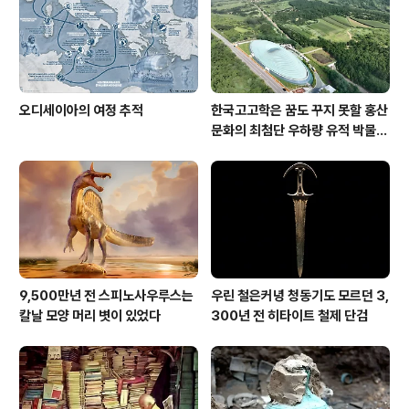
오디세이아의 여정 추적
한국고고학은 꿈도 꾸지 못할 홍산
문화의 최첨단 우하량 유적 박물관
[신화통신]
9,500만년 전 스피노사우루스는
우린 철은커녕 청동기도 모르던 3,
칼날 모양 머리 볏이 있었다
300년 전 히타이트 철제 단검