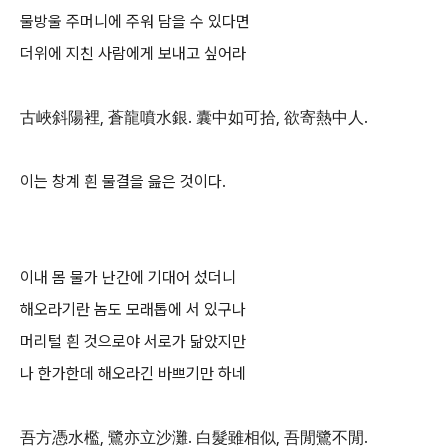
물방울 주머니에 주워 담을 수 있다면
더위에 지친 사람에게 보내고 싶어라
古峽斜陽裡, 蒼龍噴水銀. 囊中如可拾, 欲寄熱中人.
이는 창계 흰 물결을 읊은 것이다.
이내 몸 물가 난간에 기대어 섰더니
해오라기란 놈도 모래톱에 서 있구나
머리털 흰 것으로야 서로가 닮았지만
나 한가한데 해오라긴 바쁘기만 하네
吾方憑水檻, 鷺亦立沙灘. 白髮雖相似, 吾閒鷺不閒.