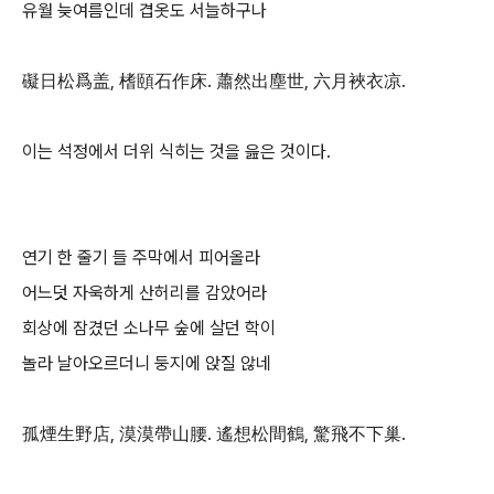
유월 늦여름인데 겹옷도 서늘하구나
礙日松爲盖, 榰頤石作床. 蕭然出塵世, 六月裌衣凉.
이는 석정에서 더위 식히는 것을 읊은 것이다.
연기 한 줄기 들 주막에서 피어올라
어느덧 자욱하게 산허리를 감았어라
회상에 잠겼던 소나무 숲에 살던 학이
놀라 날아오르더니 둥지에 앉질 않네
孤煙生野店, 漠漠帶山腰. 遙想松間鶴, 驚飛不下巢.