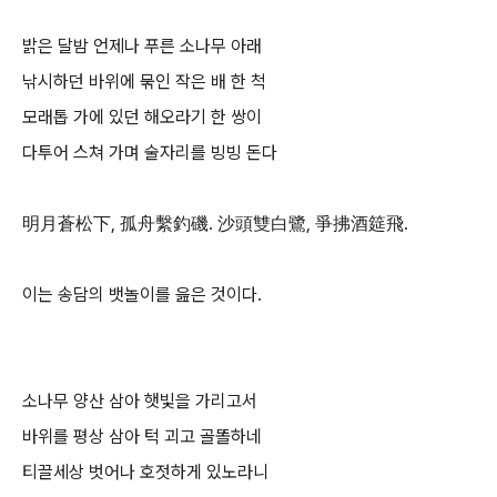
밝은 달밤 언제나 푸른 소나무 아래
낚시하던 바위에 묶인 작은 배 한 척
모래톱 가에 있던 해오라기 한 쌍이
다투어 스쳐 가며 술자리를 빙빙 돈다
明月蒼松下, 孤舟繫釣磯. 沙頭雙白鷺, 爭拂酒筵飛.
이는 송담의 뱃놀이를 읊은 것이다.
소나무 양산 삼아 햇빛을 가리고서
바위를 평상 삼아 턱 괴고 골똘하네
티끌세상 벗어나 호젓하게 있노라니