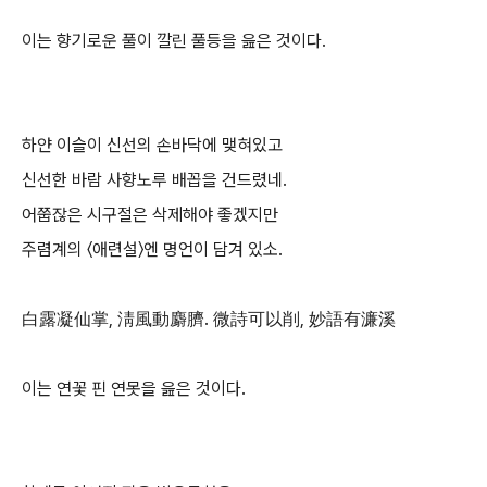
이는 향기로운 풀이 깔린 풀등을 읊은 것이다.
하얀 이슬이 신선의 손바닥에 맺혀있고
신선한 바람 사향노루 배꼽을 건드렸네.
어쭙잖은 시구절은 삭제해야 좋겠지만
주렴계의 〈애련설〉엔 명언이 담겨 있소.
白露凝仙掌, 淸風動麝臍. 微詩可以削, 妙語有濂溪
이는 연꽃 핀 연못을 읊은 것이다.