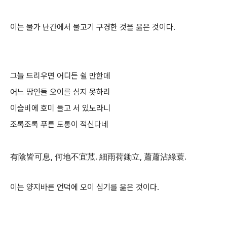
이는 물가 난간에서 물고기 구경한 것을 읊은 것이다.
그늘 드리우면 어디든 쉴 만한데
어느 땅인들 오이를 심지 못하리
이슬비에 호미 들고 서 있노라니
조록조록 푸른 도롱이 적신다네
有陰皆可息, 何地不宜苽. 細雨荷鋤立, 蕭蕭沾綠蓑.
이는 양지바른 언덕에 오이 심기를 읊은 것이다.