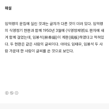
해설
임억령의 문집에 실린 것과는 글자가 다른 것이 더러 있다. 임억령
의 식영정기 현판과 함께 1950년 3월에 〈식영정제영〉도 판자에 새
겨 함께 걸었는데, 임봉석(林奉錫)이 게판(揭板)하였다고 적혀있
다. 두 현판은 같은 사람의 글씨이다. 아마도 임태우, 임봉석 두 사
람 가운데 한 사람이 글씨를 쓴 것으로 보인다.
(새창열림)
로그 정보