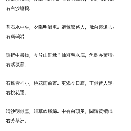
右白沙睡鴨。
蒼石水中央，夕陽明滅處。鸕鶿驚路人，飛向靈湫去。
右鸕鷀岩。
誰把中書物，今於山澗栽？仙粧明水底，魚鳥亦驚猜。
右紫薇灘。
石逕雲裡小，桃花雨前齊。更添今日寂，正似昔人迷。
右桃花逕。
晴沙明似雪，細草軟勝綿。中有白頭叟，閑隨黃犢眠。
右芳草洲。