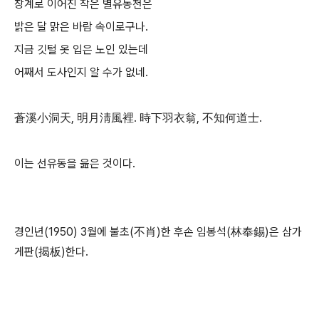
창계로 이어진 작은 별유동천은
밝은 달 맑은 바람 속이로구나.
지금 깃털 옷 입은 노인 있는데
어째서 도사인지 알 수가 없네.
蒼溪小洞天, 明月淸風裡. 時下羽衣翁, 不知何道士.
이는 선유동을 읊은 것이다.
경인년(1950) 3월에 불초(不肖)한 후손 임봉석(林奉錫)은 삼가
게판(揭板)한다.