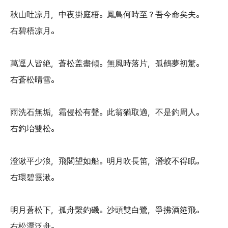
秋山吐凉月，中夜掛庭梧。鳳鳥何時至？吾今命矣夫。
右碧梧凉月。
萬逕人皆絶，蒼松盖盡傾。無風時落片，孤鶴夢初驚。
右蒼松晴雪。
雨洗石無垢，霜侵松有聲。此翁猶取適，不是釣周人。
右釣坮雙松。
澄湫平少浪，飛閣望如船。明月吹長笛，潛蛟不得眠。
右環碧靈湫。
明月蒼松下，孤舟繫釣磯。沙頭雙白鷺，爭拂酒筵飛。
右松潭泛舟。