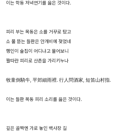
이는 학동 저녁연기를 읊은 것이다.
피리 부는 목동은 소를 거꾸로 탔고
소 풀 뜯는 들판은 안개비에 젖었네
행인이 술집이 어디냐고 물어보니
짤따란 피리로 산촌을 가리키누나
牧童倒騎牛, 平郊細雨裡. 行人問酒家, 短笛山村指.
이는 들판 목동 피리 소리를 읊은 것이다.
깊은 골짝엔 가로 놓인 백사장 길