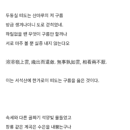
두둥실 떠도는 산마루의 저 구름
방금 생겨나더니 도로 걷히었네.
하릴없을 땐 무엇이 구름만 할까나
서로 마주 볼 뿐 싫증 내지 않는다오
溶溶嶺上雲, 纔出而還斂. 無事孰如雲, 相看兩不厭.
이는 서석산에 한가로이 떠도는 구름을 읊은 것이다.
속세와 다른 골짜기 석양빛 물들었고
창룡 같은 계곡은 수은을 내뿜는구나