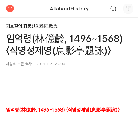
검색하기
AllaboutHistory
티스토리
기호철의 잡동산이雜同散異
임억령(林億齡, 1496~1568)
〈식영정제영(息影亭題詠)〉
세상의 모든 역사
2019. 1. 6. 22:00
임억령(林億齡, 1496~1568) 〈식영정제영(息影亭題詠)〉