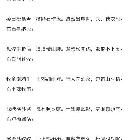
礙日松爲盖，榰頤石作床。蕭然出塵世，六月裌衣凉。
右石亭納凉。
孤煙生野店，漠漠帶山腰。遙想松間鶴，驚飛不下巢。
右鶴洞暮煙。
牧童倒騎牛，平郊細雨裡。行人問酒家，短笛山村指。
右平郊牧笛。
深峽橫沙路，孤村照夕曛。一笻潭底影，雙眼嶺頭雲。
右短橋歸僧。
溪邊沙皎皎，沙上鴨娟娟。海客忘機久，松間相對眠。