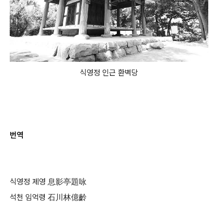
식영정 인근 환벽당
번역
식영정 제영 息影亭題咏
석천 임억령 石川林億齡