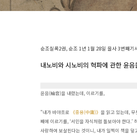
순조실록2권, 순조 1년 1월 28일 을사 3번째기
내노비와 시노비의 혁파에 관한 윤음
윤음(綸音)을 내렸는데, 이르기를,
"내가 바야흐로
《중용(中庸)》
을 읽고 있는데, 무
째에 이르기를, ‘서민을 자식처럼 돌보아야 한다.’ 
사랑하여 보살핀다는 것이니, 내가 일찍이 책을 덮고