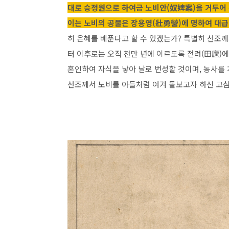
대로 승정원으로 하여금 노비안(奴婢案)을 거두어
이는 노비의 공물은 장용영(壯勇營)에 명하여 대급
히 은혜를 베푼다고 할 수 있겠는가? 특별히 선조께
터 이후로는 오직 천만 년에 이르도록 전려(田廬)에
혼인하여 자식을 낳아 날로 번성할 것이며, 농사를
선조께서
노비
를 아들처럼 여겨 돌보고자 하신 고심