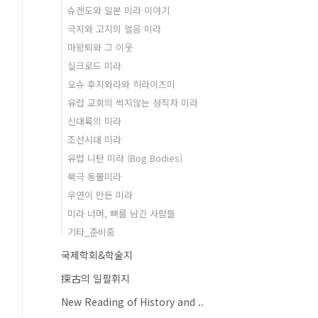
슈겐도와 일본 미라 이야기
극지와 고지의 얼음 미라
마왕퇴와 그 이웃
실크로드 미라
오슈 후지와라와 히라이즈미
유럽 교회의 썩지않는 성직자 미라
신대륙의 미라
조선시대 미라
유럽 니탄 미라 (Bog Bodies)
북극 동물미라
우연이 만든 미라
미라 너머, 뼈를 남긴 사람들
기타_준비중
국제학회&학술지
探古의 일필휘지
New Reading of History and ..