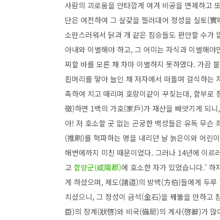
사람의 괴로움을 안타깝게 여겨 비공을 면제하고 또
단은 여전하여 그 살갗을 찔러대어 정성을 실토(實
소란스러워서 닭과 개 같은 짐승들도 편안할 수가 없
아내와 이별해야 하고, 그 어미는 자식과 이별해야
찌할 바를 모른 채 차마 이별하지 못하였다. 가끔 
흰머리를 땋아 늘인 채 저자에서 떠돌며 걸식하는 자
촉하여 치고 때리며 호랑이같이 꾸짖는데, 함부로 점
徵)하면 1백의 가호(家戶)가 재산을 빼앗기게 되니
아! 저 호소할 곳 없는 곤궁한 백성들은 유독 무슨 
(推刷)를 혁파하는 명을 내리던 날 늙은이와 어린이
해변에까지 미친 때문이었다. 그러나 14년에 이르러
고
함양군(咸陽郡)
에 호소한 자가 있었습니다.’ 하
게 하셨으며, 제도(諸道)의 방백(方伯)들에게 두루
치셨으니, 그 정성이 금석(金石)을 꿰뚫을 만하고 
臣)의 장계(狀啓)와 비국(備局)의 계사(啓辭)가 