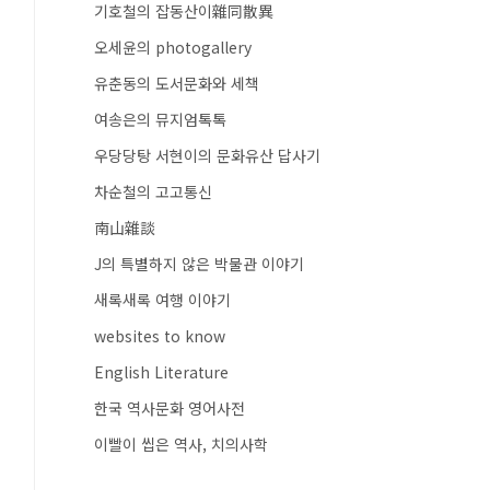
기호철의 잡동산이雜同散異
오세윤의 photogallery
유춘동의 도서문화와 세책
여송은의 뮤지엄톡톡
우당당탕 서현이의 문화유산 답사기
차순철의 고고통신
南山雜談
J의 특별하지 않은 박물관 이야기
새록새록 여행 이야기
websites to know
English Literature
한국 역사문화 영어사전
이빨이 씹은 역사, 치의사학