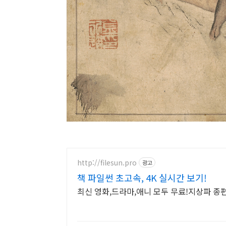
http://filesun.pro
광고
책 파일썬 초고속, 4K 실시간 보기!
최신 영화,드라마,애니 모두 무료!지상파 종편