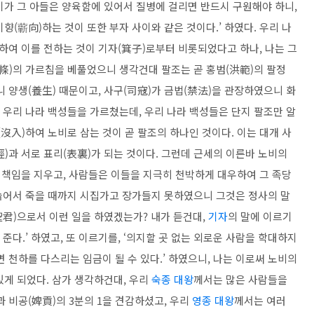
이가 그 아들은 양육함에 있어서 질병에 걸리면 반드시 구원해야 하니,
향(蘄向)하는 것이 또한 부자 사이와 같은 것이다.’ 하였다. 우리 나
하여 이를 전하는 것이 기자(箕子)로부터 비롯되었다고 하나, 나는 그
八條)의 가르침을 베풀었으니 생각건대 팔조는 곧 홍범(洪範)의 팔정
니 양생(養生) 때문이고, 사구(司寇)가 금법(禁法)을 관장하였으니 화
 우리 나라 백성들을 가르쳤는데, 우리 나라 백성들은 단지 팔조만 알
(沒入)하여
노비
로 삼는 것이 곧 팔조의 하나인 것이다. 이는 대개 사
經)과 서로 표리(表裏)가 되는 것이다. 그런데 근세의 이른바
노비
의
책임을 지우고, 사람들은 이들을 지극히 천박하게 대우하여 그 족당
 늙어서 죽을 때까지 시집가고 장가들지 못하였으니 그것은 정사의 말
聖君)으로서 이런 일을 하였겠는가? 내가 듣건대,
기자
의 말에 이르기
 준다.’ 하였고, 또 이르기를, ‘의지할 곳 없는 외로운 사람을 학대하지
면 천하를 다스리는 임금이 될 수 있다.’ 하였으니, 나는 이로써
노비
의
있게 되었다. 삼가 생각하건대, 우리
숙종 대왕
께서는 많은 사람들을
 비공(婢貢)의 3분의 1을 견감하셨고, 우리
영종 대왕
께서는 여러