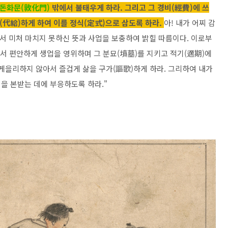
돈화문(敦化門)
밖에서 불태우게 하라. 그리고 그 경비(經費)에 쓰
(代給)하게 하여 이를 정식(定式)으로 삼도록 하라.
아! 내가 어찌 감
서 미처 마치지 못하신 뜻과 사업을 보충하여 밝힐 따름이다. 이로부
서 편안하게 생업을 영위하며 그 분묘(墳墓)를 지키고 적기(適期)에
 게을리하지 않아서 즐겁게 삶을 구가(謳歌)하게 하라. 그리하여 내가
을 본받는 데에 부응하도록 하라."