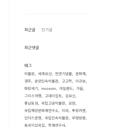
최근글
인기글
최근댓글
태그
박물관
세계유산
천연기념물
문화재
경주
온양민속박물관
고고학
이규보
화랑세기
museum
아일랜드
가을
그리스여행
고대이집트
김유신
풍납토성
국립고궁박물관
모란
국립해양문화재연구소
미라
투탕카멘
인더스문명
국립민속박물관
무령왕릉
동국이상국집
학예연구사