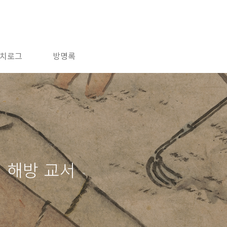
치로그
방명록
 해방 교서