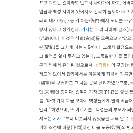
프고 괴로운 일이라도 반드시 나아가야 하고, 어버
임금과 백성 사이에 있어서도 간곡히 돌보아 주고 기
라의 내시(內寺) 등 각 아문(衙門)에서
노비
를 소유
렇지 않다고 생각한다.
기자
는 우리 나라에 팔조(
(八政)이다. 이것은 식화(食貨)를 으뜸으로 삼았으
란(禍亂)을 그치게 하는 까닭이다. 그래서 팔정으로
고 팔정을 알지 못하고 있는데, 도둑질한 자를 몰입
구의 법에서 유래된 것으로서
《중용》
의 구경(九
제도에 있어서 관가에서는 이들에게 지극히 가혹한 
(族黨)을 구별하고 그 사는 곳을 달리하였으므로,
단(末端)인 것이다. 일찍이 기자(箕子) 같은 성군(
를, ‘다섯 가지 복을 모아서 백성들에게 널리 베풀어
말라.’ 하였으며, 또 이르기를, ‘백성들의 부모가 되
제도는
기자
로부터 비롯되지 않았음을 더욱 알 수 
위해 조정에 하문(下問)하신 다음 노공(奴貢)의 반과