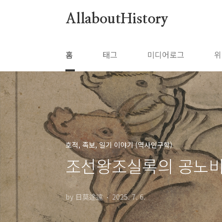
본문 바로가기
AllaboutHistory
홈
태그
미디어로그
위
호적, 족보, 일기 이야기 (역사인구학)
조선왕조실록의 공노비
by 日莫途遠
2025. 7. 6.