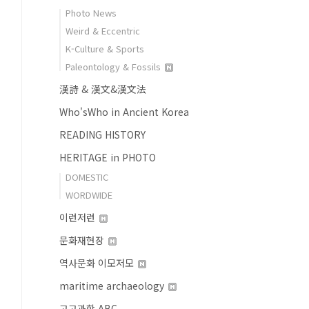
Photo News
Weird & Eccentric
K-Culture & Sports
Paleontology & Fossils
漢詩 & 漢文&漢文法
Who'sWho in Ancient Korea
READING HISTORY
HERITAGE in PHOTO
DOMESTIC
WORDWIDE
이런저런
문화재현장
역사문화 이모저모
maritime archaeology
고고과학 ABC