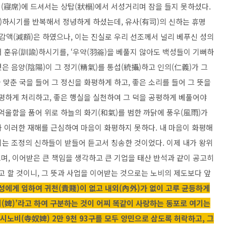
(寢席)에 드셔서는 상탑(狀榻)에서 서성거리며 잠을 들지 못하셨다.
)하시기를 반복해서 정녕하게 하셨는데, 유사(有司)의 신하는 휴명
 감액(減額)은 하였으나, 이는 진실로 우리 선조께서 널리 베푸신 성의
서 훈유(訓諭)하시기를, ‘우약(羽籥)을 베풀지 않아도 백성들이 기뻐하
은 음양(陰陽)이 그 정기(精氣)를 통섭(統攝)하고 인의(仁義)가 그
맞춘 국을 들어 그 정신을 화평하게 하고, 좋은 소리를 들어 그 뜻을
공평하게 처리하고, 좋은 행실을 실천하여 그 덕을 공평하게 베풀어야
 억울함을 품어 위로 하늘의 화기(和氣)를 범한 까닭에 풍우(風雨)가
가 이러한 재해를 근심하여 마음이 화평하지 못하다. 내 마음이 화평해
 이는 조정의 신하들이 받들어 듣고서 칭송한 것이었다. 이제 내가 왕위
며, 이어받은 큰 책임을 생각하고 큰 기업을 태산 반석과 같이 공고히
고 할 것이니, 그 뜻과 사업을 이어받는 것으로는
노비
의 제도보다 앞
성에게 임하여 귀천(貴賤)이 없고 내외(內外)가 없이 고루 균등하게
‘비(婢)’라고 하여 구분하는 것이 어찌 똑같이 사랑하는 동포로 여기는
 시노비(寺奴婢) 2만 9천 93구를 모두 양민으로 삼도록 허락하고, 그