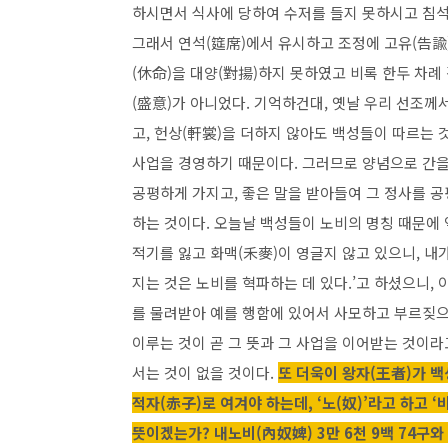
하시면서 식사에 당하여 수저를 들지 못하시고 침석
그래서 연석(筵席)에서 유시하고 조정에 고유(告諭
(休命)을 대양(對揚)하지 못하였고 비록 한두 차례
(盛意)가 아니었다. 기억하건대, 옛날 우리 선조께
고, 헌상(軒裳)을 더하지 않아도 백성들이 따르는 것
사업을 경영하기 때문이다. 그러므로 양념으로 간을 
공평하게 가지고, 좋은 말을 받아들여 그 정사를 
하는 것이다. 오늘날 백성들이
노비
의 명칭 때문에
적기를 잃고 화맥(禾麥)이 영글지 않고 있으니, 내
지는 것은
노비
를 혁파하는 데 있다.’고 하셨으니,
를 물려받아 예를 행함에 있어서 사모하고 부르짖으
이루는 것이 곧 그 뜻과 그 사업을 이어받는 것이라
서는 것이 없을 것이다.
또 더욱이 왕자(王者)가 백
적자(赤子)로 여겨야 하는데, ‘노(奴)’라고 하고 
뜻이겠는가? 내노비(內奴婢) 3만 6천 9백 74구와