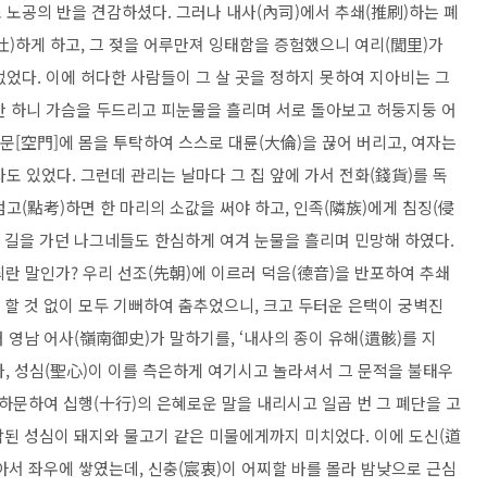
 노공의 반을 견감하셨다. 그러나 내사(內司)에서 추쇄(推刷)하는 폐
吐)하게 하고, 그 젖을 어루만져 잉태함을 증험했으니 여리(閭里)가
었다. 이에 허다한 사람들이 그 살 곳을 정하지 못하여 지아비는 그
만 하니 가슴을 두드리고 피눈물을 흘리며 서로 돌아보고 허둥지둥 어
불문[空門]에 몸을 투탁하여 스스로 대륜(大倫)을 끊어 버리고, 여자는
도 있었다. 그런데 관리는 날마다 그 집 앞에 가서 전화(錢貨)를 독
고(點考)하면 한 마리의 소값을 써야 하고, 인족(隣族)에게 침징(侵
, 길을 가던 나그네들도 한심하게 여겨 눈물을 흘리며 민망해 하였다.
죄란 말인가? 우리 선조(先朝)에 이르러 덕음(德音)을 반포하여 추쇄
 할 것 없이 모두 기뻐하여 춤추었으니, 크고 두터운 은택이 궁벽진
 영남 어사(嶺南御史)가 말하기를, ‘내사의 종이 유해(遺骸)를 지
자, 성심(聖心)이 이를 측은하게 여기시고 놀라셔서 그 문적을 불태우
 하문하여 십행(十行)의 은혜로운 말을 내리시고 일곱 번 그 폐단을 고
참된 성심이 돼지와 물고기 같은 미물에게까지 미치었다. 이에 도신(道
많아서 좌우에 쌓였는데, 신충(宸衷)이 어찌할 바를 몰라 밤낮으로 근심