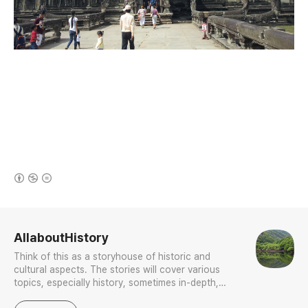
(새창열림)
로그 정보
AllaboutHistory
Think of this as a storyhouse of historic and
cultural aspects. The stories will cover various
topics, especially history, sometimes in-depth,
sometimes with a light touch. One constant