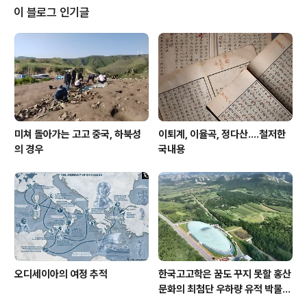
조밥, 깡기장밥은 먹어도 깡콩밥은 절대로 못 먹는다. 깡콩
이 블로그 인기글
밥을 찌건 삶건 해 먹어 보면 알 일이겠다. 그러면 콩농사
는 왜 짓는가? 조, 기장, 수수 등과 함께 지어 영양학적으로
도 단백질을 보충해주는 보완적 의미가 있었겠지만, 가장
큰 이유는 필자가 보기엔, 콩농사가 가지고 있는 특징 때문
이다. 다들 아시겠지만 콩농사는 ..
미쳐 돌아가는 고고 중국, 하북성
이퇴계, 이율곡, 정다산....철저한
의 경우
국내용
오디세이아의 여정 추적
한국고고학은 꿈도 꾸지 못할 홍산
문화의 최첨단 우하량 유적 박물관
[신화통신]