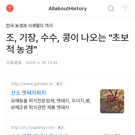
검색하기
AllaboutHistory
티스토리
한국 농경과 식생활의 역사
조, 기장, 수수, 콩이 나오는 "초보
적 농경"
日莫途遠
2024. 6. 18. 13:36
http://www.gardian.kr
광고
산소 멧돼지퇴치
유해동물 퇴치전문업체, 멧돼지, 두더지,뱀,
유해조류 퇴치관련 제품 멧돼지
http://m.coupang.com
광고