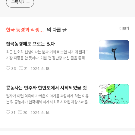
approach will be to resist any common sense or
구독하기
generalized viewpoint
더보기
한국 농경과 식생활의 역사
의 다른 글
잡곡농경에도 프로는 있다
글 내용
최근 신소희 선생이라는 분과 거의 비슷한 시기에 필자도
기장 파종을 한 듯하다. 며칠 전 김단장 쓰신 글을 통해 본
신소희 선생 기장 자란 걸 보니 필자가 딴일 하다 가끔 물이
33
21
2024. 6. 18.
나 주는 기장하고 비교를 해 보니 엄청나게 차이가 난다. 필
자 기장은 수확이나 될까 싶은데 저쪽은 확실히 대풍이 들
것 같다. 필자가 하고 싶은 이야기는 이거다. 잡곡농경이건
콩농사는 만주와 한반도에서 시작되었을 것
뭐건 초보적 농경이란 건 없다. 씨 뿌려 놓고 하루 종일 멧
글 내용
돼지 사냥 도토리 줍기나 하다가 어쩌다 돌아보는 기장 농
필자가 이런 억측에 가까운 이야기를 과감하게 하는 이유
사가 그게 수확이나 될 거 같은가? 도작 이전에 잡곡 농경
는 뭐 콩농사가 한국에서 세계최초로 시작된 자랑스러운
에 초보적 농경이라던가, 원시적 농경이라는 딱지를 붙이
역사이런 이야기를 하고자 함이 아니다. 콩농사가 한국과
곤 하는 걸 보는데 도대체 원시적, 초보적 농경이 뭔지 한
31
20
2024. 6. 16.
만주일대에서 시작될 수밖에 없는 이유 때문이다. 콩농사
번 자문해 볼 때가 됐다. 농경이라는 건 새삼 느끼지만, 노
는 단백질원이고 중요한 잡곡이긴 한데 옛날이라고 콩을
력과 관심의 최소한..
깡콩밥을 지어 퍼먹었을 리가 없다. 그건 조, 기장, 수수 등
과는 달리 콩은 절대로 주곡식이 되기 어렵기 때문이다. 깡