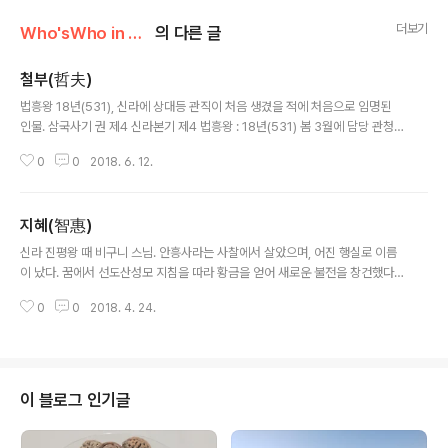
더보기
Who'sWho in Ancient Korea
의 다른 글
철부(哲夫)
글 내용
법흥왕 18년(531), 신라에 상대등 관직이 처음 생겼을 적에 처음으로 임명된
인물. 삼국사기 권 제4 신라본기 제4 법흥왕 : 18년(531) 봄 3월에 담당 관청
에 명하여 제방을 수리하게 하였다. 여름 4월에 이찬 철부(哲夫)를 상대등(上
0
0
2018. 6. 12.
大等)으로 삼아 나라의 일을 총괄하게 하였다. 상대등의 관직은 이때 처음 생겼
으니, 지금[고려]의 재상(宰相)과 같다.
지혜(智惠)
글 내용
신라 진평왕 때 비구니 스님. 안흥사라는 사찰에서 살았으며, 어진 행실로 이름
이 났다. 꿈에서 선도산성모 지침을 따라 황금을 얻어 새로운 불전을 창건했다.
삼국유사 제5권 감통(感通) 제7 선도성모(仙桃聖母) 수희불사(隨喜佛事) :
0
0
2018. 4. 24.
진평왕(眞平王) 때 지혜(智惠)라는 비구니(比丘尼)가 있어 어진 행실이 많았
다. 안흥사(安興寺)에 살았는데 새로 불전(佛殿)을 수리하려 했지만 힘이 모자
랐다. 어느날 꿈에 모양이 아름답고 구슬로 머리를 장식한 한 선녀가 와서 그를
위로하며 말했다. "나는 바로 선도산(仙桃山) 신모(神母)인데 네게 불전을 수
리하려 하는 것을 기쁘게 생각하여 금 10근을 주어 돕고자 한다. 내가 있는 자리
이 블로그 인기글
밑에서 금을 꺼내서 주존(主尊) 삼상(三像)을 장식하고 벽 위에는 오삼불(五
三佛) 육류성중..