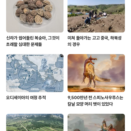
신라가 씹어돌린 복숭아, 그것이
미쳐 돌아가는 고고 중국, 하북성
초래할 심대한 문제들
의 경우
오디세이아의 여정 추적
9,500만년 전 스피노사우루스는
칼날 모양 머리 볏이 있었다