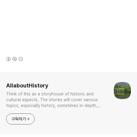
(새창열림)
로그 정보
AllaboutHistory
Think of this as a storyhouse of historic and
cultural aspects. The stories will cover various
topics, especially history, sometimes in-depth,
sometimes with a light touch. One constant
approach will be to resist any common sense or
구독하기
generalized viewpoint