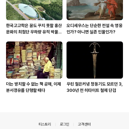
한국고고학은 꿈도 꾸지 못할 홍산
오디세우스는 단순한 전설 속 영웅
문화의 최첨단 우하량 유적 박물관
인가? 아니면 실존 인물인가?
[신화통신]
더는 방치할 수 없는 책 공해, 이제
우린 철은커녕 청동기도 모르던 3,
분서갱유를 단행할 때다
300년 전 히타이트 철제 단검
의안내
티스토리
로그인
고객센터