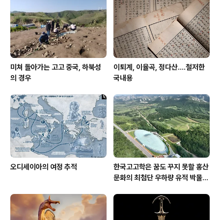
미쳐 돌아가는 고고 중국, 하북성
이퇴계, 이율곡, 정다산....철저한
의 경우
국내용
오디세이아의 여정 추적
한국고고학은 꿈도 꾸지 못할 홍산
문화의 최첨단 우하량 유적 박물관
[신화통신]