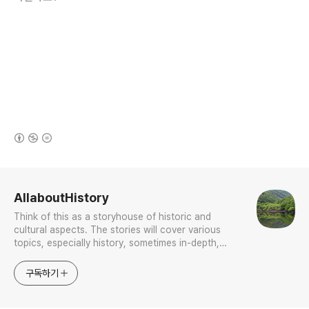
(새창열림)
로그 정보
AllaboutHistory
Think of this as a storyhouse of historic and
cultural aspects. The stories will cover various
topics, especially history, sometimes in-depth,
sometimes with a light touch. One constant
approach will be to resist any common sense or
구독하기
generalized viewpoint