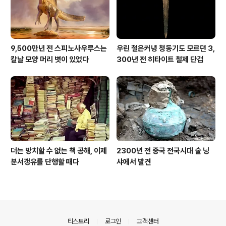
9,500만년 전 스피노사우루스는
우린 철은커녕 청동기도 모르던 3,
칼날 모양 머리 볏이 있었다
300년 전 히타이트 철제 단검
더는 방치할 수 없는 책 공해, 이제
2300년 전 중국 전국시대 술 닝
분서갱유를 단행할 때다
샤에서 발견
의안내
티스토리
로그인
고객센터