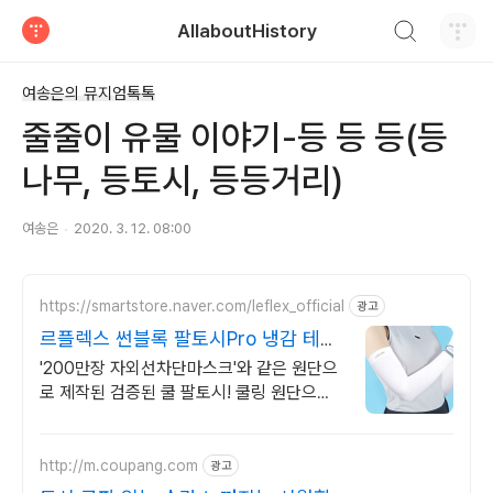
검색하기
AllaboutHistory
티스토리
여송은의 뮤지엄톡톡
줄줄이 유물 이야기-등 등 등(등
나무, 등토시, 등등거리)
여송은
2020. 3. 12. 08:00
https://smartstore.naver.com/leflex_official
광고
르플렉스 썬블록 팔토시Pro 냉감 테스
트 완료
'200만장 자외선차단마스크'와 같은 원단으
로 제작된 검증된 쿨 팔토시! 쿨링 원단으로
시원하고 가벼운 착용감, UV 99%차단
http://m.coupang.com
광고