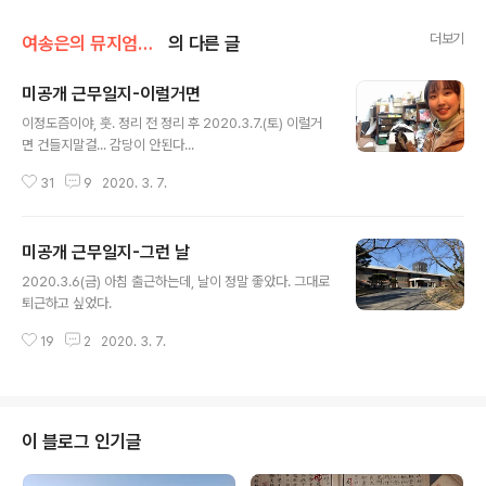
더보기
여송은의 뮤지엄톡톡
의 다른 글
미공개 근무일지-이럴거면
글 내용
이정도즘이야, 훗. 정리 전 정리 후 2020.3.7.(토) 이럴거
면 건들지말걸... 감당이 안된다...
31
9
2020. 3. 7.
미공개 근무일지-그런 날
글 내용
2020.3.6(금) 아침 출근하는데, 날이 정말 좋았다. 그대로
퇴근하고 싶었다.
19
2
2020. 3. 7.
이 블로그 인기글