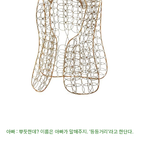
아빠 : 뿌듯한데? 이름은 아빠가 말해주지. '등등거리'라고 한단다.