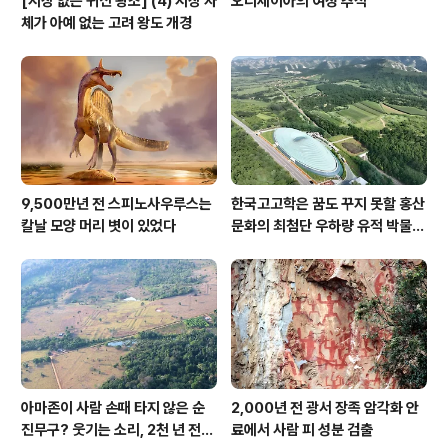
[시장 없는 귀신 왕조] (4) 시장 자
오디세이아의 여정 추적
체가 아예 없는 고려 왕도 개경
9,500만년 전 스피노사우루스는
한국고고학은 꿈도 꾸지 못할 홍산
칼날 모양 머리 볏이 있었다
문화의 최첨단 우하량 유적 박물관
[신화통신]
아마존이 사람 손때 타지 않은 순
2,000년 전 광서 장족 암각화 안
진무구? 웃기는 소리, 2천 년 전에
료에서 사람 피 성분 검출