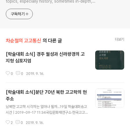
topics, especially history, sometimes in-depth,
sometimes with a light touch. One constant
approach will be to resist any common sense or
구독하기
generalized viewpoint
더보기
차순철의 고고통신
의 다른 글
[학술대회 소식] 경주 월성과 신라왕경의 고
지형 심포지엄
글 내용
0
0
2019. 9. 16.
[학술대회 소식]분단 70년 북한 고고학의 현
주소
글 내용
남북한 고고학 시각차는 얼마나 될까…19일 학술대회송고
시간 | 2019-09-17 11:34국립문화재연구소·한국고고학
회 공동 개최
2
0
2019. 9. 16.