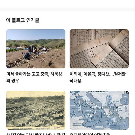
이 블로그 인기글
미쳐 돌아가는 고고 중국, 하북성
이퇴계, 이율곡, 정다산....철저한
의 경우
국내용