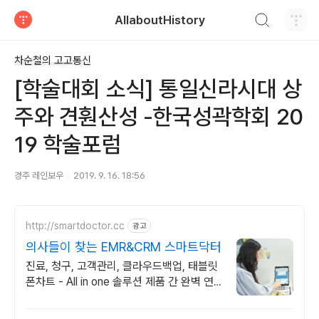
검색하기
AllaboutHistory
티스토리
차순철의 고고통신
[학술대회 소식] 통일신라시대 상
주와 견훤산성 -한국성곽학회 20
19 학술포럼
경주 레인보우
2019. 9. 16. 18:56
http://smartdoctor.cc
광고
의사들이 찾는 EMR&CRM 스마트닥터
진료, 청구, 고객관리, 클라우드백업, 태블릿
폰차트 - All in one 솔루션 제품 간 완벽 연
동 + 타사 진료 데이터 완벽 변환