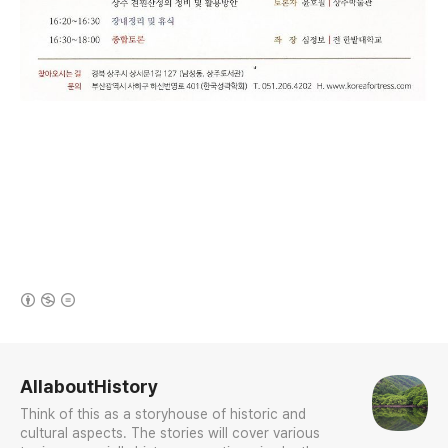
(새창열림)
로그 정보
AllaboutHistory
Think of this as a storyhouse of historic and
cultural aspects. The stories will cover various