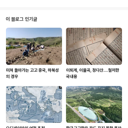
이 블로그 인기글
미쳐 돌아가는 고고 중국, 하북성
이퇴계, 이율곡, 정다산....철저한
의 경우
국내용