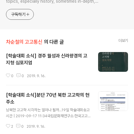
topics, especially history, sometimes in-depth,
sometimes with a light touch. One constant
approach will be to resist any common sense or
구독하기
generalized viewpoint
더보기
차순철의 고고통신
의 다른 글
[학술대회 소식] 경주 월성과 신라왕경의 고
지형 심포지엄
글 내용
0
0
2019. 9. 16.
[학술대회 소식]분단 70년 북한 고고학의 현
주소
글 내용
남북한 고고학 시각차는 얼마나 될까…19일 학술대회송고
시간 | 2019-09-17 11:34국립문화재연구소·한국고고학
회 공동 개최
2
0
2019. 9. 16.