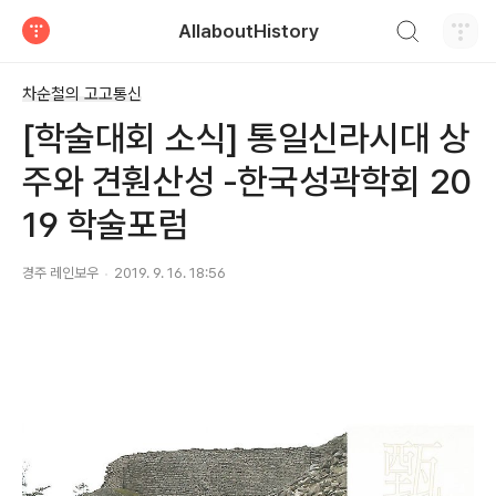
검색하기
AllaboutHistory
티스토리
차순철의 고고통신
[학술대회 소식] 통일신라시대 상
주와 견훤산성 -한국성곽학회 20
19 학술포럼
경주 레인보우
2019. 9. 16. 18:56