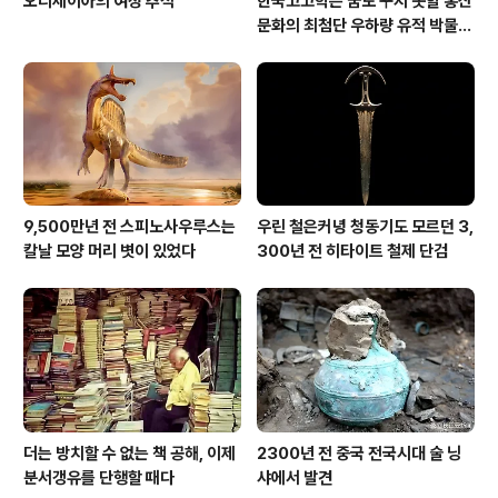
오디세이아의 여정 추적
한국고고학은 꿈도 꾸지 못할 홍산
문화의 최첨단 우하량 유적 박물관
[신화통신]
9,500만년 전 스피노사우루스는
우린 철은커녕 청동기도 모르던 3,
칼날 모양 머리 볏이 있었다
300년 전 히타이트 철제 단검
더는 방치할 수 없는 책 공해, 이제
2300년 전 중국 전국시대 술 닝
분서갱유를 단행할 때다
샤에서 발견