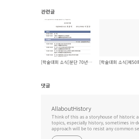
관련글
[학술대회 소식]분단 70년 북한 고고학의 현주소
댓글
AllaboutHistory
Think of this as a storyhouse of historic a
topics, especially history, sometimes in-
approach will be to resist any common se