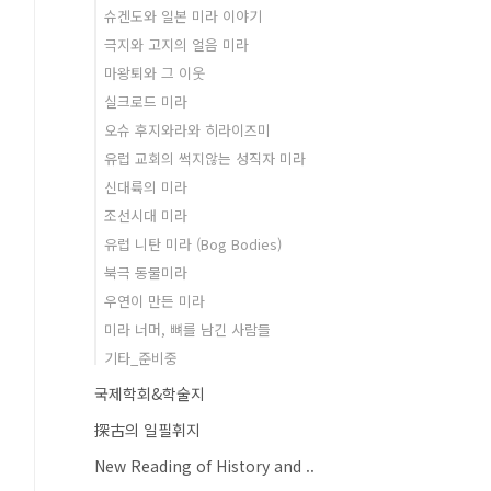
슈겐도와 일본 미라 이야기
극지와 고지의 얼음 미라
마왕퇴와 그 이웃
실크로드 미라
오슈 후지와라와 히라이즈미
유럽 교회의 썩지않는 성직자 미라
신대륙의 미라
조선시대 미라
유럽 니탄 미라 (Bog Bodies)
북극 동물미라
우연이 만든 미라
미라 너머, 뼈를 남긴 사람들
기타_준비중
국제학회&학술지
探古의 일필휘지
New Reading of History and ..