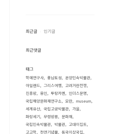
최근글
인기글
최근댓글
태그
학예연구사
풍납토성
온양민속박물관
아일랜드
그리스여행
고려거란전쟁
진흥왕
용인
투탕카멘
인더스문명
국립해양문화재연구소
모란
museum
세계유산
국립고궁박물관
가을
화랑세기
무령왕릉
문화재
국립민속박물관
박물관
고대이집트
고고학
천연기념물
동국이상국집