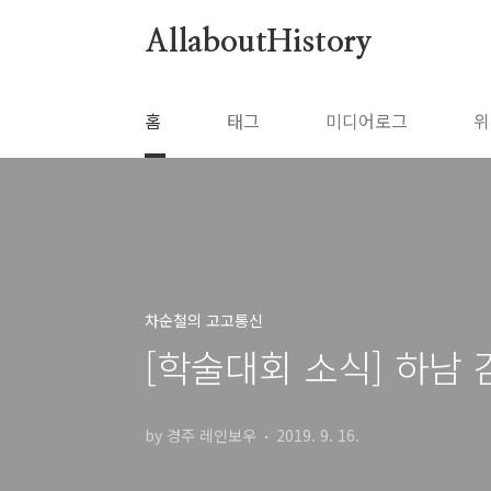
본문 바로가기
AllaboutHistory
홈
태그
미디어로그
위
차순철의 고고통신
[학술대회 소식] 하남
by 경주 레인보우
2019. 9. 16.