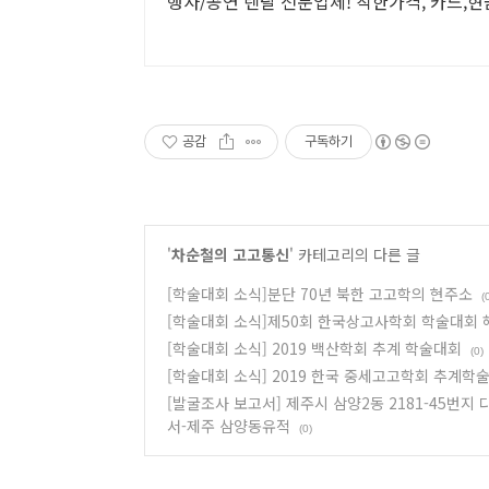
행사/공연 렌탈 전문업체! 착한가격, 카드,현
공감
구독하기
'
차순철의 고고통신
' 카테고리의 다른 글
[학술대회 소식]분단 70년 북한 고고학의 현주소
(
[학술대회 소식]제50회 한국상고사학회 학술대회
[학술대회 소식] 2019 백산학회 추계 학술대회
(0)
[학술대회 소식] 2019 한국 중세고고학회 추계학
[발굴조사 보고서] 제주시 삼양2동 2181-45
서-제주 삼양동유적
(0)