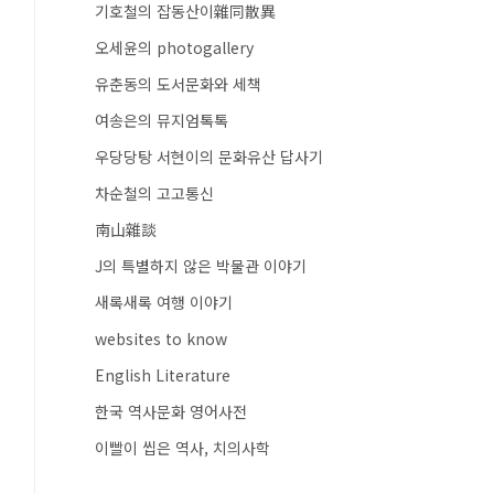
기호철의 잡동산이雜同散異
오세윤의 photogallery
유춘동의 도서문화와 세책
여송은의 뮤지엄톡톡
우당당탕 서현이의 문화유산 답사기
차순철의 고고통신
南山雜談
J의 특별하지 않은 박물관 이야기
새록새록 여행 이야기
websites to know
English Literature
한국 역사문화 영어사전
이빨이 씹은 역사, 치의사학