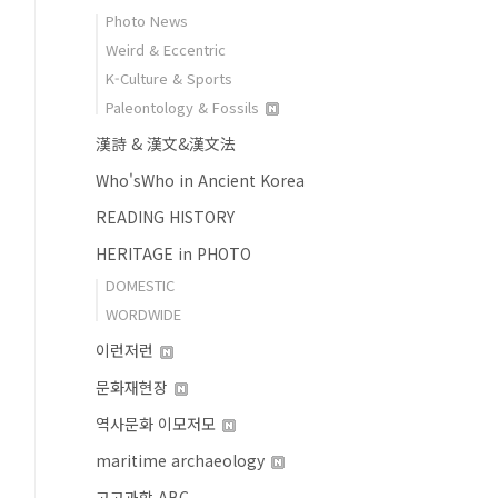
Photo News
Weird & Eccentric
K-Culture & Sports
Paleontology & Fossils
漢詩 & 漢文&漢文法
Who'sWho in Ancient Korea
READING HISTORY
HERITAGE in PHOTO
DOMESTIC
WORDWIDE
이런저런
문화재현장
역사문화 이모저모
maritime archaeology
고고과학 ABC