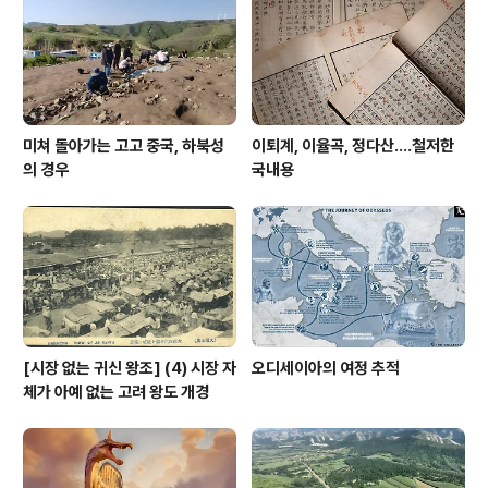
미쳐 돌아가는 고고 중국, 하북성
이퇴계, 이율곡, 정다산....철저한
의 경우
국내용
[시장 없는 귀신 왕조] (4) 시장 자
오디세이아의 여정 추적
체가 아예 없는 고려 왕도 개경