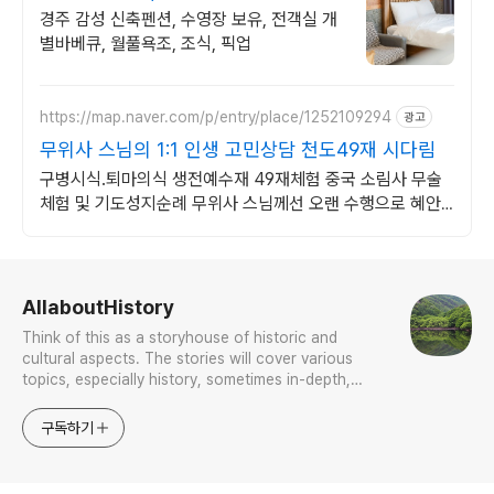
경주 감성 신축펜션, 수영장 보유, 전객실 개
별바베큐, 월풀욕조, 조식, 픽업
https://map.naver.com/p/entry/place/1252109294
광고
무위사 스님의 1:1 인생 고민상담 천도49재 시다림
구병시식.퇴마의식 생전예수재 49재체험 중국 소림사 무술
체험 및 기도성지순례 무위사 스님께선 오랜 수행으로 혜안.
법신.육신통의 법력으로 꿰뚫어 상담합니다
로그 정보
AllaboutHistory
Think of this as a storyhouse of historic and
cultural aspects. The stories will cover various
topics, especially history, sometimes in-depth,
sometimes with a light touch. One constant
approach will be to resist any common sense or
구독하기
generalized viewpoint