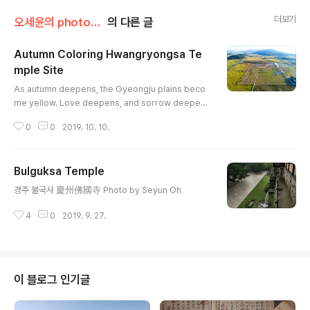
더보기
오세윤의 photogallery
의 다른 글
Autumn Coloring Hwangryongsa Te
mple Site
글 내용
As autumn deepens, the Gyeongju plains beco
me yellow. Love deepens, and sorrow deepen
s.As much as meetings, farewell also increases.
0
0
2019. 10. 10.
Autumn only goes deep, leaving such a deep sc
ar.Autumn is a pain. 경주 황룡사지 / 慶州皇龍寺址
Hwangryongsa Temple Sitefrom north to south
Bulguksa Temple
Photo by Seyun Oh
글 내용
경주 불국사 慶州佛國寺 Photo by Seyun Oh
4
0
2019. 9. 27.
이 블로그 인기글