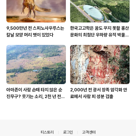
9,500만년 전 스피노사우루스는
한국고고학은 꿈도 꾸지 못할 홍산
칼날 모양 머리 볏이 있었다
문화의 최첨단 우하량 유적 박물관
[신화통신]
아마존이 사람 손때 타지 않은 순
2,000년 전 광서 장족 암각화 안
진무구? 웃기는 소리, 2천 년 전에
료에서 사람 피 성분 검출
이미 사람 바글바글
의안내
티스토리
로그인
고객센터