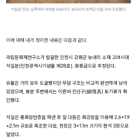
석실분 전경. 남쪽에서 바라본 모습이다. 보다시피 능역은 단을 지어 조성했다.
이에 대해 내가 정리한 내용은 다음과 같다.
국립문화재연구소가 발굴한 인천시 강화군 능내리 소재 고려시대
석실분(인천광역시기념물 제28호). 왕릉급으로 추정된다.
유물은 거의 모두 도굴됐지만 무덤 구조는 비교적 완연하게 남아
있었으며, 봉분 주변에서는 이른바 진단구(鎭壇具) 토기류가 확
인됐다.
석실은 풍화암반층을 파낸 후 잘 다듬은 화강암을 이용해 2.6×1.9
×2.1m 규모로 축조한 다음, 천장은 3×1.1m 크기의 판석 3장으로
덮었다.