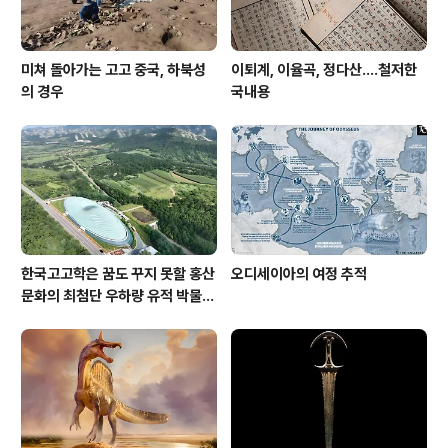
미쳐 돌아가는 고고 중국, 하북성
이퇴계, 이율곡, 정다산....철저한
의 경우
국내용
한국고고학은 꿈도 꾸지 못할 홍산
오디세이아의 여정 추적
문화의 최첨단 우하량 유적 박물관
[신화통신]