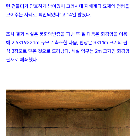
련 건물터가 양호하게 남아있어 고려시대 지배계급 묘제의 전형을
보여주는 사례로 확인되었다"고 14일 밝혔다.
조사 결과 석실은 풍화암반층을 파낸 후 잘 다듬은 화강암을 이용
해 2.6×1.9×2.1m 규모로 축조한 다음, 천장은 3×1.1m 크기의 판
석 3장으로 덮은 것으로 드러났다. 석실 입구는 2m 크기인 화강암
판재로 폐쇄했다.