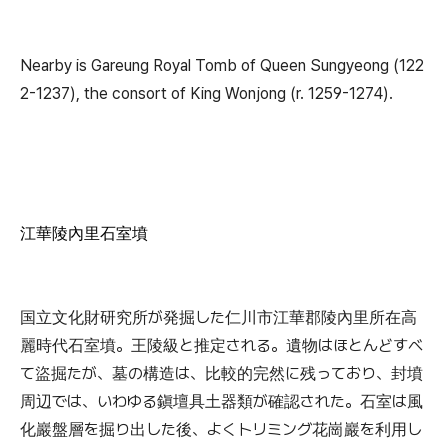
Nearby is Gareung Royal Tomb of Queen Sungyeong (122
2-1237), the consort of King Wonjong (r. 1259-1274).
江華陵內里石室墳
国立文化財研究所が発掘した仁川市江華郡陵內里所在高
麗時代石室墳。王陵級と推定される。遺物はほとんどすべ
て盜掘たが、墓の構造は、比較的完然に残っており、封墳
周辺では、いわゆる鎭壇具土器類が確認された。石室は風
化巖盤層を掘り出した後、よくトリミング花崗巖を利用し