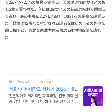
て2.6×1.9×2.1mの規模で築造し、天障は3×1.1mサイズの板
石3枚で覆われた。入口は2mサイズの花崗岩板材で閉鎖し
ており、底の中央に2.2×1.1mほどになる石製棺臺を設置し
た。封墳は12角形と推定される護石をはじめ、その外側を
回し欄干と、東北と西北方向を眺める動物像2基を訪れ
た。
http://www.iscu.ac.kr
광고
서울사이버대학교 회화과 2026 가을
학기 신편입생
전문적이고 체계적인 교육과정, 전통 회화 실
습 강의, 사이버대 신입생 수 1위 장학금 지
급 1위, 학사 석사 박사 온라인복수학위까지