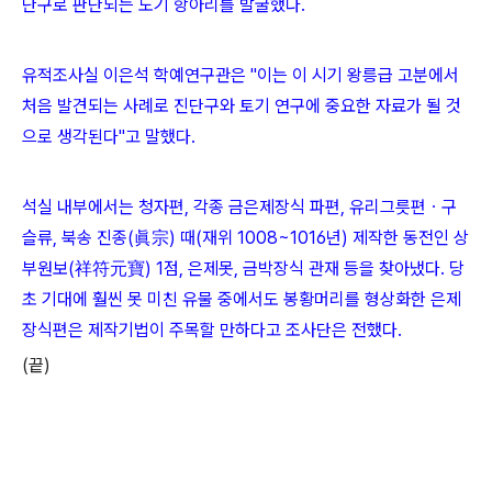
단구로 판단되는 도기 항아리를 발굴했다.
유적조사실 이은석 학예연구관은 "이는 이 시기 왕릉급 고분에서
처음 발견되는 사례로 진단구와 토기 연구에 중요한 자료가 될 것
으로 생각된다"고 말했다.
석실 내부에서는 청자편, 각종 금은제장식 파편, 유리그릇편ㆍ구
슬류, 북송 진종(眞宗) 때(재위 1008~1016년) 제작한 동전인 상
부원보(祥符元寶) 1점, 은제못, 금박장식 관재 등을 찾아냈다. 당
초 기대에 훨씬 못 미친 유물 중에서도 봉황머리를 형상화한 은제
장식편은 제작기법이 주목할 만하다고 조사단은 전했다.
(끝)