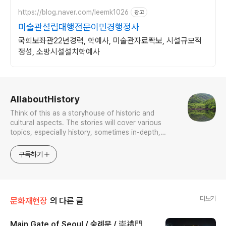
https://blog.naver.com/leemk1026
광고
미술관설립대행전문이민경행정사
국회보좌관22년경력, 학예사, 미술관자료퐉보, 시설규모적
정성, 소방시설설치학예사
로그 정보
AllaboutHistory
Think of this as a storyhouse of historic and
cultural aspects. The stories will cover various
topics, especially history, sometimes in-depth,
sometimes with a light touch. One constant
approach will be to resist any common sense or
구독하기
generalized viewpoint
더보기
문화재현장
의 다른 글
Main Gate of Seoul / 숭례문 / 崇禮門