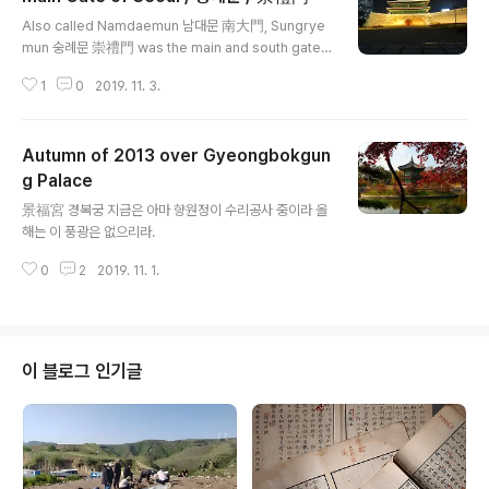
글 내용
Also called Namdaemun 남대문 南大門, Sungrye
mun 숭례문 崇禮門 was the main and south gate
of Seoul City Wall 한양도성 漢陽都城 during the J
1
0
2019. 11. 3.
oseon 조선 朝鮮 dynasty. Today the gate is one
of symbols representing Korea as well as Seou
l.
Autumn of 2013 over Gyeongbokgun
g Palace
글 내용
景福宮 경복궁 지금은 아마 향원정이 수리공사 중이라 올
해는 이 풍광은 없으리라.
0
2
2019. 11. 1.
이 블로그 인기글