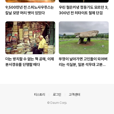
9,500만년 전 스피노사우루스는
우린 철은커녕 청동기도 모르던 3,
칼날 모양 머리 볏이 있었다
300년 전 히타이트 철제 단검
더는 방치할 수 없는 책 공해, 이제
뚜껑이 날아가면 고인돌이 되어버
분서갱유를 단행할 때다
리는 석실분, 일본 석무대 고분의
경우
의안내
티스토리
로그인
고객센터
© Daum Corp.