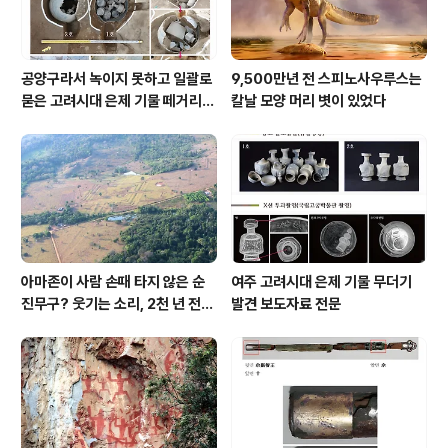
공양구라서 녹이지 못하고 일괄로
9,500만년 전 스피노사우루스는
묻은 고려시대 은제 기물 떼거리로
칼날 모양 머리 볏이 있었다
여주서 발견
아마존이 사람 손때 타지 않은 순
여주 고려시대 은제 기물 무더기
진무구? 웃기는 소리, 2천 년 전에
발견 보도자료 전문
이미 사람 바글바글