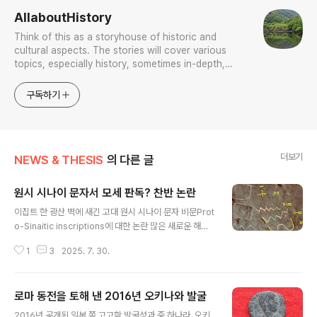
AllaboutHistory
Think of this as a storyhouse of historic and
cultural aspects. The stories will cover various
topics, especially history, sometimes in-depth,
sometimes with a light touch. One constant
approach will be to resist any common sense or
구독하기
generalized viewpoint
더보기
NEWS & THESIS
의 다른 글
원시 시나이 문자서 모세 판독? 찬반 논란
글 내용
이집트 한 광산 벽에 새긴 고대 원시 시나이 문자 비문Prot
o-Sinaitic inscriptions에 대한 논란 많은 새로운 해석
이 성서 속 모세에 대한 최초의 고고학적 증거를 제공할 수
1
3
2025. 7. 30.
있다고 한다.연구원 마이클 바론Michael Bar-Ron은 시
나이 반도 세라비트 엘 카딤Serabit el-Khadim에서 발
견된 3,800년 전 비문은 "zot m'Moshe"(히브리어로
로마 동전을 토해 낸 2016년 오키나와 발굴
"이것은 모세에게서 온 것 This is from Moses"이라는
글 내용
뜻)라고 읽을 수 있다고 주장한다.이 발견은 당연히 이를 둘
2016년 공개된 일본 쪽 고고학 발굴성과 중 하나라, 오키