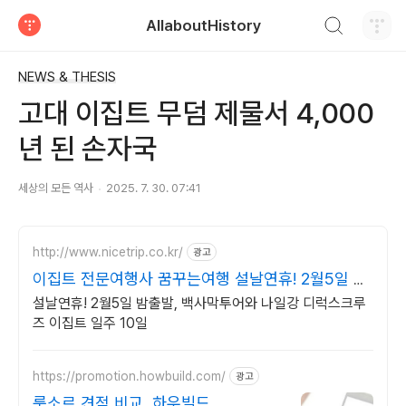
검색하기
AllaboutHistory
티스토리
NEWS & THESIS
고대 이집트 무덤 제물서 4,000
년 된 손자국
세상의 모든 역사
2025. 7. 30. 07:41
http://www.nicetrip.co.kr/
광고
이집트 전문여행사 꿈꾸는여행 설날연휴! 2월5일 밤
출발
설날연휴! 2월5일 밤출발, 백사막투어와 나일강 디럭스크루
즈 이집트 일주 10일
https://promotion.howbuild.com/
광고
룩소르 견적 비교, 하우빌드