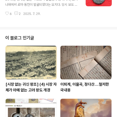
러싼 격렬한 찬반 논란을 일으켰다. 일부는 이 해석이 추측
나와에서 로마 동전이 발굴되었다는 요지다. 당시 보도 중
에 불과하다고 일축하는 반면, 다른 일부는 성서 역사와 알
동년 9월 27일 CNN을 골라 음미한다. 고고학자 미야기
파벳 문자 기원에 대한 우리의 이해에 혁명을 일으킬 수 있
6
2
2025. 7. 29.
히로유키Hiroyuki Miyagi는 오키나와 한 오래된 성 터에
다고 찬동한다. 최근 데일리 메..
서 고대 로마와 오스만 제국 동전이 발굴되었다는 소식을
듣고 처음에는 가짜라고 생각했다. 오키나와 국제대학교에
서 연구하는 미야기 씨는 CNN과의 인터뷰에서 "카츠렌 성
에서 로마 제국 동전이 발견됐다는 게 믿기지 않았다"고 말
이 블로그 인기글
했다. "관광객들이 떨어뜨린 모조품이라고 생각했습니다."
우연히 발견된 유물2013년부터 우루마시 교육위원회 Ur
uma city’s local Board of Education 소속 고고학 팀
은 일본 최남단 오키나와현에 위치한 유네스코 세계문화유
산인..
[시장 없는 귀신 왕조] (4) 시장 자
이퇴계, 이율곡, 정다산....철저한
체가 아예 없는 고려 왕도 개경
국내용