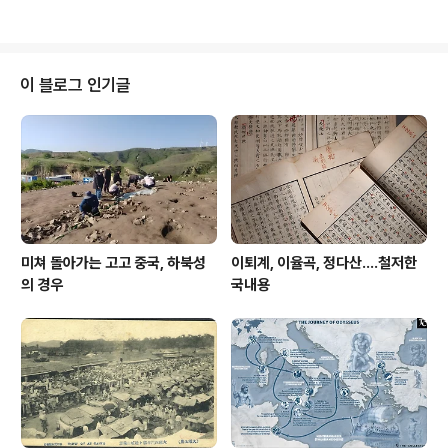
무리다. 황해를 건넌다는 게 말이 쉽지 삼국통일 후 한반도
조각에 기원전 7세기인가 8세기라는 이름을 붙여 전시를
를 경유하는 도항로가 없어지면서일본은..
해두고 있었다. 그런데-. 일본에는 솔직히 제대로 된 비파
형동검이 이것 뺴고는 필자가 아는 한 나온 바 없다. 바로
바다 건너 한반도 남해안에서는 여수반도만 해도 비파형동
이 블로그 인기글
검이 많이 나왔는데도 말이다. 이건 최근 일본 역박과 그 곳
에서 작업하는 연구자들이 제시한 소위 야요이시대의 새로
운 편년을 이해하자고 해도필자가 가장 이해가 안 가는 부
분의 하나이다. ***주라기 공원은 요즘 영화로만 알려져
있지만사실 이 영화 원작은 마이클 클라이..
미쳐 돌아가는 고고 중국, 하북성
이퇴계, 이율곡, 정다산....철저한
의 경우
국내용