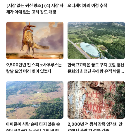
[시장 없는 귀신 왕조] (4) 시장 자
오디세이아의 여정 추적
체가 아예 없는 고려 왕도 개경
9,500만년 전 스피노사우루스는
한국고고학은 꿈도 꾸지 못할 홍산
칼날 모양 머리 볏이 있었다
문화의 최첨단 우하량 유적 박물관
[신화통신]
아마존이 사람 손때 타지 않은 순
2,000년 전 광서 장족 암각화 안
진무구? 웃기는 소리, 2천 년 전에
료에서 사람 피 성분 검출