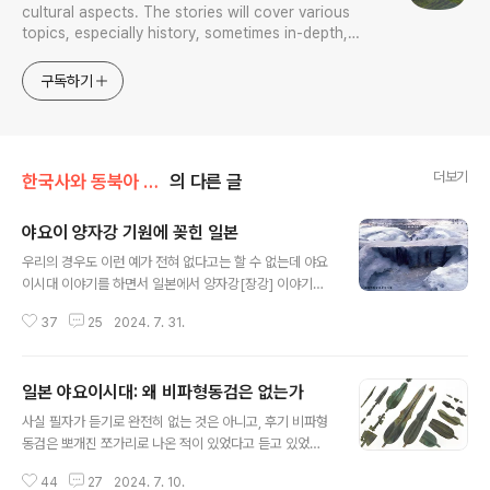
cultural aspects. The stories will cover various
topics, especially history, sometimes in-depth,
sometimes with a light touch. One constant
approach will be to resist any common sense or
구독하기
generalized viewpoint
더보기
한국사와 동북아 민족의 기원
의 다른 글
야요이 양자강 기원에 꽂힌 일본
글 내용
우리의 경우도 이런 예가 전혀 없다고는 할 수 없는데 야요
이시대 이야기를 하면서 일본에서 양자강[장강] 이야기를
계속하는 경우가 있다. 쉽게 말해 양자강에서 일본열도로
37
25
2024. 7. 31.
야요이문화가 들어왔다는 것으로 황해를 바로 건너 일본열
도로 들어왔다는 주장도 있지만 한반도 남단을 먼저 왔다
가 일본으로 왔다는 주장도 있다. 어느 쪽도 모두 야요이시
일본 야요이시대: 왜 비파형동검은 없는가
대 기원을 양자강 도작에서 찾는다는 점에서 동일한 이야
글 내용
기이다. 필자의 생각은 이렇다. 첫째로 한반도 남단의 문화
사실 필자가 듣기로 완전히 없는 것은 아니고, 후기 비파형
가 양자강 유역과 직접 관련이 있음이 확인되지 않는 한, 일
동검은 뽀개진 쪼가리로 나온 적이 있었다고 듣고 있었
본열도의 야요이시대 문화가 양자강 유역과 관련이 있음을
다. 최근 일본 역박을 방문했더니 이 박물관은 실물보다는
확인할 수 없는 한, 황해를 건너 바로 들어왔다고 보는 건
44
27
2024. 7. 10.
레플리카를 주로 전시하는 곳이라이 다 뽀개진 비파형동검