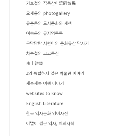
기호철의 잡동산이雜同散異
오세윤의 photogallery
유춘동의 도서문화와 세책
여송은의 뮤지엄톡톡
우당당탕 서현이의 문화유산 답사기
차순철의 고고통신
南山雜談
J의 특별하지 않은 박물관 이야기
새록새록 여행 이야기
websites to know
English Literature
한국 역사문화 영어사전
이빨이 씹은 역사, 치의사학