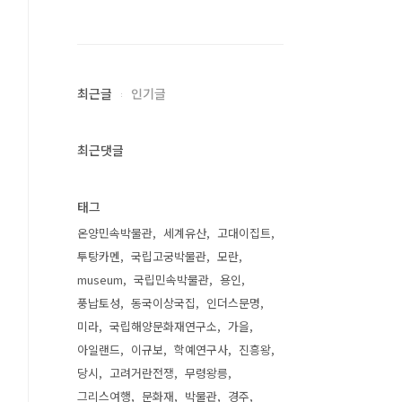
최근글
인기글
최근댓글
태그
온양민속박물관
세계유산
고대이집트
투탕카멘
국립고궁박물관
모란
museum
국립민속박물관
용인
풍납토성
동국이상국집
인더스문명
미라
국립해양문화재연구소
가을
아일랜드
이규보
학예연구사
진흥왕
당시
고려거란전쟁
무령왕릉
그리스여행
문화재
박물관
경주