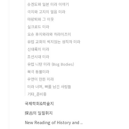
슈겐도와 일본 미라 이야기
극지와 고지의 얼음 미라
마왕퇴와 그 이웃
실크로드 미라
오슈 후지와라와 히라이즈미
유럽 교회의 썩지않는 성직자 미라
신대륙의 미라
조선시대 미라
유럽 니탄 미라 (Bog Bodies)
북극 동물미라
우연이 만든 미라
미라 너머, 뼈를 남긴 사람들
기타_준비중
국제학회&학술지
探古의 일필휘지
New Reading of History and ..