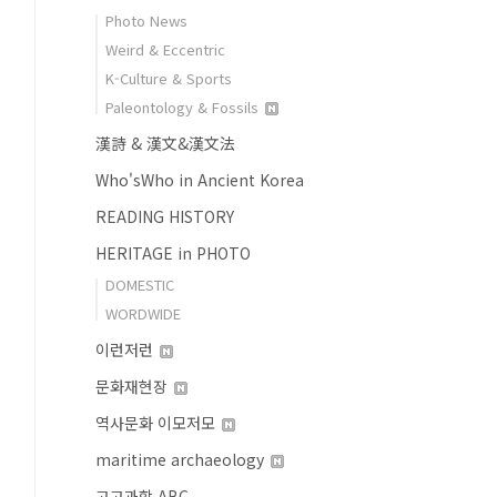
Photo News
Weird & Eccentric
K-Culture & Sports
Paleontology & Fossils
漢詩 & 漢文&漢文法
Who'sWho in Ancient Korea
READING HISTORY
HERITAGE in PHOTO
DOMESTIC
WORDWIDE
이런저런
문화재현장
역사문화 이모저모
maritime archaeology
고고과학 ABC