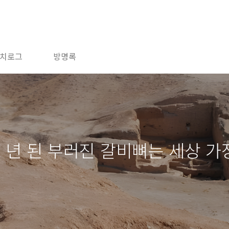
치로그
방명록
 년 된 부러진 갈비뼈는 세상 가