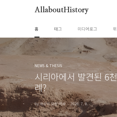
본문 바로가기
AllaboutHistory
홈
태그
미디어로그
위
NEWS & THESIS
시리아에서 발견된 6천
례?
by 세상의 모든 역사
2026. 7. 8.