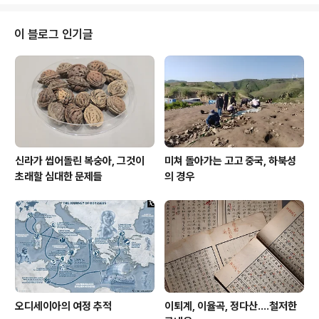
front of Bunhwansa Temple are surrounded by t
he flowers in full blossom. Along with rape flow
ers the monks are on their journey to seek enlig
이 블로그 인기글
htenment, and.......
신라가 씹어돌린 복숭아, 그것이
미쳐 돌아가는 고고 중국, 하북성
초래할 심대한 문제들
의 경우
오디세이아의 여정 추적
이퇴계, 이율곡, 정다산....철저한