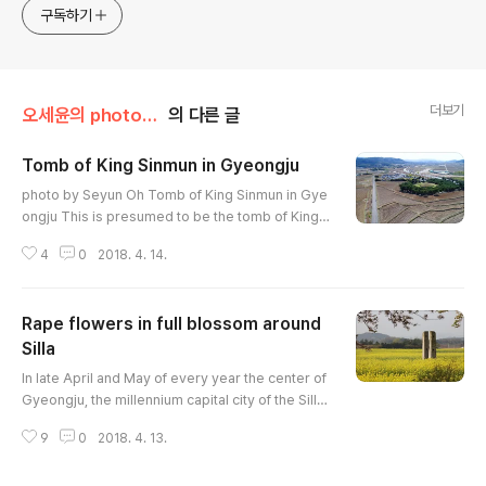
approach will be to resist any common sense or
구독하기
generalized viewpoint
더보기
오세윤의 photogallery
의 다른 글
Tomb of King Sinmun in Gyeongju
글 내용
photo by Seyun Oh Tomb of King Sinmun in Gye
ongju This is presumed to be the tomb of King
Sinmun, the 31st ruler of the Silla kingdom. He w
4
0
2018. 4. 14.
as the eldest son of King Munmu who unified th
e three Kingdoms. King Sinmun firmly establish
ed royal absolitism, improving the government,
Rape flowers in full blossom around
and promoting national studies by sstablishing
a national institute to train future lsaders. The ro
Silla
글 내용
und earthen mound is ..
In late April and May of every year the center of
Gyeongju, the millennium capital city of the Silla
Kingdom (57 BCE ~ 935 CE) falls into rape bloss
9
0
2018. 4. 13.
oms. Cheomseongdae, the star-gazing tower o
r observatory and Buddhist flagpole supports in