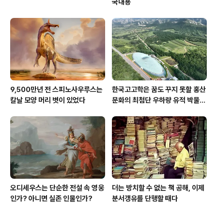
국내용
9,500만년 전 스피노사우루스는
한국고고학은 꿈도 꾸지 못할 홍산
칼날 모양 머리 볏이 있었다
문화의 최첨단 우하량 유적 박물관
[신화통신]
오디세우스는 단순한 전설 속 영웅
더는 방치할 수 없는 책 공해, 이제
인가? 아니면 실존 인물인가?
분서갱유를 단행할 때다