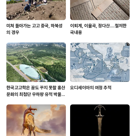
미쳐 돌아가는 고고 중국, 하북성
이퇴계, 이율곡, 정다산....철저한
의 경우
국내용
한국고고학은 꿈도 꾸지 못할 홍산
오디세이아의 여정 추적
문화의 최첨단 우하량 유적 박물관
[신화통신]