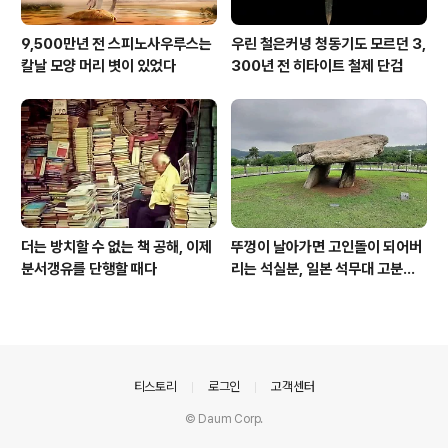
9,500만년 전 스피노사우루스는
우린 철은커녕 청동기도 모르던 3,
칼날 모양 머리 볏이 있었다
300년 전 히타이트 철제 단검
더는 방치할 수 없는 책 공해, 이제
뚜껑이 날아가면 고인돌이 되어버
분서갱유를 단행할 때다
리는 석실분, 일본 석무대 고분의
경우
의안내
티스토리
로그인
고객센터
© Daum Corp.