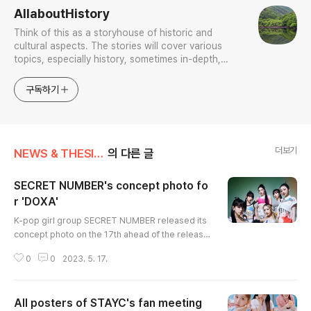
AllaboutHistory
Think of this as a storyhouse of historic and
cultural aspects. The stories will cover various
topics, especially history, sometimes in-depth,
sometimes with a light touch. One constant
approach will be to resist any common sense or
구독하기
generalized viewpoint
더보기
NEWS & THESIS/K-Culture & Sports
의 다른 글
SECRET NUMBER's concept photo fo
r 'DOXA'
글 내용
K-pop girl group SECRET NUMBER released its
concept photo on the 17th ahead of the release
of its sixth single "DOXA" at 6 p.m. on the 24th. I
0
0
2023. 5. 17.
n this photo, six members, Lea, Dita, Jinny, Minji,
Sdddam, and Zuu, give off a confident aura and
a confident force. (END)
All posters of STAYC's fan meeting