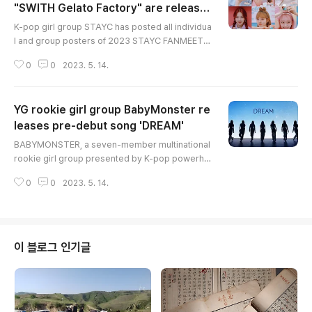
"SWITH Gelato Factory" are release
글 내용
d
K-pop girl group STAYC has posted all individua
l and group posters of 2023 STAYC FANMEETIN
G 'SWITH Gelato Factory'. Since releasing his al
0
0
2023. 5. 14.
bum "Teddy Bear" in February, STAYC has been
actively communicating with fans. "SWITH Gelat
o Factory" is a fan meeting held in Korea about n
YG rookie girl group BabyMonster re
ine months after STAYC's first fan meeting in Au
gust last year. The band will hold its 2023 solo f
leases pre-debut song 'DREAM'
글 내용
an meeting "SWITH Gela..
BABYMONSTER, a seven-member multinational
rookie girl group presented by K-pop powerho
use YG, released its pre-debut song "DREAM"
0
0
2023. 5. 14.
on the 14th. The band is YG's first girl group in a
bout seven years since BLACKPINK. It consists
of members from Korea (Ahyeon, Haram, Rora),
Thailand (Pharita, Chiquita), and Japan (Ruka, As
a). (END)
이 블로그 인기글