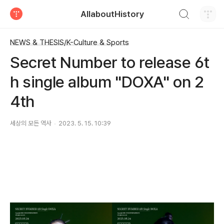
검색하기
AllaboutHistory
티스토리
NEWS & THESIS/K-Culture & Sports
Secret Number to release 6t
h single album "DOXA" on 2
4th
세상의 모든 역사
2023. 5. 15. 10:39