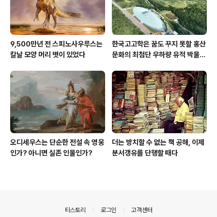
9,500만년 전 스피노사우루스는
한국고고학은 꿈도 꾸지 못할 홍산
칼날 모양 머리 볏이 있었다
문화의 최첨단 우하량 유적 박물관
[신화통신]
오디세우스는 단순한 전설 속 영웅
더는 방치할 수 없는 책 공해, 이제
인가? 아니면 실존 인물인가?
분서갱유를 단행할 때다
의안내
티스토리
로그인
고객센터