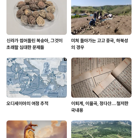
신라가 씹어돌린 복숭아, 그것이
미쳐 돌아가는 고고 중국, 하북성
초래할 심대한 문제들
의 경우
오디세이아의 여정 추적
이퇴계, 이율곡, 정다산....철저한
국내용