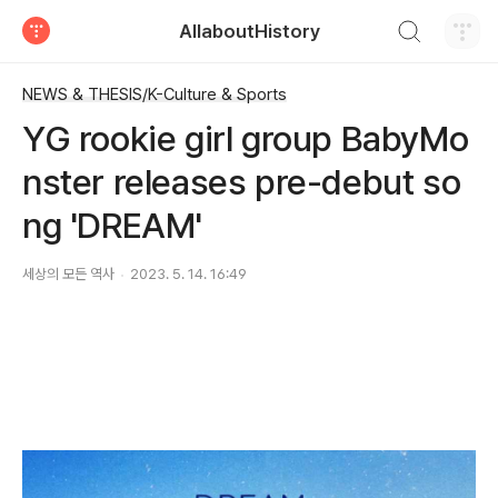
검색하기
AllaboutHistory
티스토리
NEWS & THESIS/K-Culture & Sports
YG rookie girl group BabyMo
nster releases pre-debut so
ng 'DREAM'
세상의 모든 역사
2023. 5. 14. 16:49