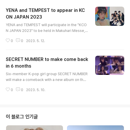
YENA and TEMPEST to appear in KC
ON JAPAN 2023
글 내용
YENA and TEMPEST will participate in the "KCO
N JAPAN 2023" to be held in Makuhari Messe, J
apan, from the 12th to the 14th. Choi Yena, who
0
0
2023. 5. 12.
will be on stage on the first day, will sing her sol
o debut song "SMILEY" and "SMARTPHONE." Te
mpest, who will appear on the 14th, will perform
SECRET NUMBER to make come back
the title song "Dangerous" of its fourth mini-albu
m. (END)
in 6 months
글 내용
Six-member K-pop girl group SECRET NUMBER
will make a comeback with a new album on the
24th. It is the first time in six months since the fif
0
0
2023. 5. 10.
th single "TAP" released in November last year.
Earlier, Secret Number released a teaser video
for its new song "Beautiful One" on its official Yo
uTube channel to announce the comeback new
s. The album will be released at 6 p.m. (KST) on
이 블로그 인기글
24th.