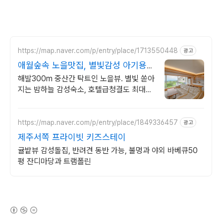
https://map.naver.com/p/entry/place/1713550448
광고
애월숲속 노을맛집, 별빛감성 아기용품
완벽구비, 대가족
해발300m 중산간 탁트인 노을뷰. 별빛 쏟아
지는 밤하늘 감성숙소, 호텔급청결도 최대
14인 복층 독채, 5개의 침대와 넓은 다이닝
룸으로 프라이빗한 대가족 여행
https://map.naver.com/p/entry/place/1849336457
광고
제주서쪽 프라이빗 키즈스테이
귤밭뷰 감성돌집, 반려견 동반 가능, 불멍과 야외 바베큐50
평 잔디마당과 트램폴린
(새창열림)