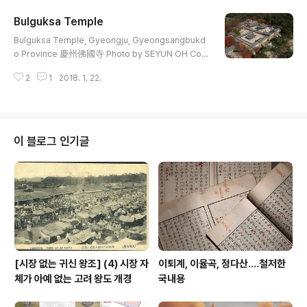
a.org/wiki/%EC%98%81%EC%A3%BC_%EA%B
Bulguksa Temple
0%80%ED%9D%A5%EB%8F%99_%EB%A7%8
글 내용
8%EC%95%A0%EC%97%AC%EB%9E%98%E
Bulguksa Temple, Gyeongju, Gyeongsangbukd
C%82%BC%EC%A1%B4%EC%83%81_%EB%B
o Province 慶州佛國寺 Photo by SEYUN OH Cop
0%8F_%EC%97%AC%EB%9E%98%EC%A2%8
yright Reserved Bulguksa Temple is the repres
C%EC%83%81
2
1
2018. 1. 22.
entative relic of Gyeongju and was inscribed on
the world heritage list by UNESCO in 1995. The
beauty of the temple itself and the artistic touch
of the stone relics are known throughout the wo
rld. The temple was built by Kim Dae-Seong (70
이 블로그 인기글
0-774), who started erecting the te..
[시장 없는 귀신 왕조] (4) 시장 자
이퇴계, 이율곡, 정다산....철저한
체가 아예 없는 고려 왕도 개경
국내용