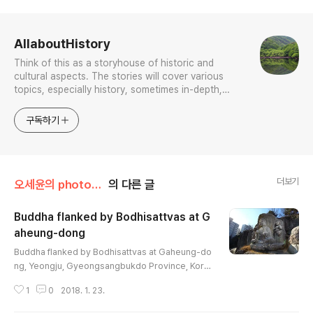
로그 정보
AllaboutHistory
Think of this as a storyhouse of historic and
cultural aspects. The stories will cover various
topics, especially history, sometimes in-depth,
sometimes with a light touch. One constant
approach will be to resist any common sense or
구독하기
generalized viewpoint
더보기
오세윤의 photogallery
의 다른 글
Buddha flanked by Bodhisattvas at G
aheung-dong
글 내용
Buddha flanked by Bodhisattvas at Gaheung-do
ng, Yeongju, Gyeongsangbukdo Province, Kore
a / Unified Silla Kingdom Period (668~918 AD.)
1
0
2018. 1. 23.
榮州可興洞磨崖如來三尊像영주 가흥동 마애여래삼존
불 For more information see https://ko.wikipedi