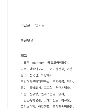
최근글
인기글
최근댓글
태그
박물관
museum
국립고궁박물관
경주
학예연구사
고려거란전쟁
가을
동국이상국집
화랑세기
국립해양문화재연구소
무령왕릉
미라
용인
풍납토성
고고학
천연기념물
모란
진흥왕
인더스문명
당시
국립민속박물관
고대이집트
이규보
그리스여행
아일랜드
온양민속박물관