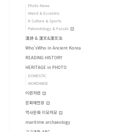
Photo News
Weird & Eccentric
K-Culture & Sports
Paleontology & Fossils
漢詩 & 漢文&漢文法
Who'sWho in Ancient Korea
READING HISTORY
HERITAGE in PHOTO
DOMESTIC
WORDWIDE
이런저런
문화재현장
역사문화 이모저모
maritime archaeology
고고과학 ABC