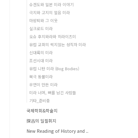
슈겐도와 일본 미라 이야기
극지와 고지의 얼음 미라
마왕퇴와 그 이웃
실크로드 미라
오슈 후지와라와 히라이즈미
유럽 교회의 썩지않는 성직자 미라
신대륙의 미라
조선시대 미라
유럽 니탄 미라 (Bog Bodies)
북극 동물미라
우연이 만든 미라
미라 너머, 뼈를 남긴 사람들
기타_준비중
국제학회&학술지
探古의 일필휘지
New Reading of History and ..