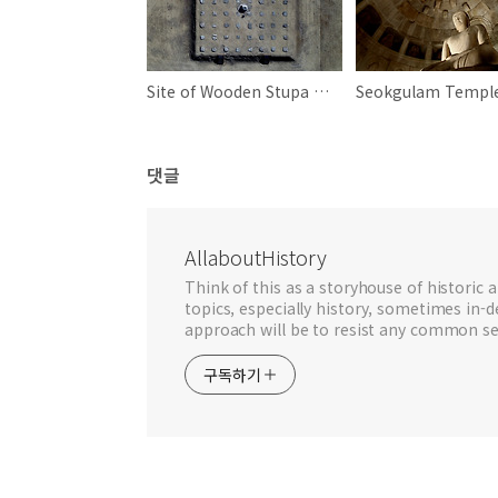
Site of Wooden Stupa at Hwangryongsa Temple
Seokgulam Templ
댓글
AllaboutHistory
Think of this as a storyhouse of historic a
topics, especially history, sometimes in-
approach will be to resist any common se
구독하기