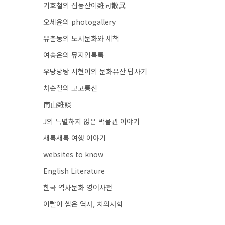
기호철의 잡동산이雜同散異
오세윤의 photogallery
유춘동의 도서문화와 세책
여송은의 뮤지엄톡톡
우당당탕 서현이의 문화유산 답사기
차순철의 고고통신
南山雜談
J의 특별하지 않은 박물관 이야기
새록새록 여행 이야기
websites to know
English Literature
한국 역사문화 영어사전
이빨이 씹은 역사, 치의사학