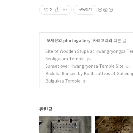
2
구독하기
'
오세윤의 photogallery
' 카테고리의 다른 글
Site of Wooden Stupa at Hwangryongsa T
Seokgulam Temple
(0)
Sunset over Hwangryonsa Temple Site
(2)
Buddha flanked by Bodhisattvas at Gaheu
Bulguksa Temple
(1)
관련글