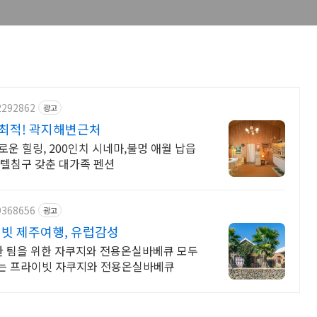
2292862
광고
 최적! 곽지해변근처
로운 힐링, 200인치 시네마,불멍 애월 납읍
 호텔침구 갖춘 대가족 펜션
9368656
광고
빗 제주여행, 유럽감성
한 팀을 위한 자쿠지와 전용온실바베큐 모두
기는 프라이빗 자쿠지와 전용온실바베큐