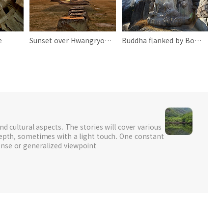
e
Sunset over Hwangryonsa Temple Site
Buddha flanked by Bodhisattvas at Gaheung-dong
nd cultural aspects. The stories will cover various
depth, sometimes with a light touch. One constant
nse or generalized viewpoint