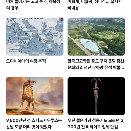
미쳐 돌아가는 고고 중국, 하북성
이퇴계, 이율곡, 정다산....철저한
의 경우
국내용
오디세이아의 여정 추적
한국고고학은 꿈도 꾸지 못할 홍산
문화의 최첨단 우하량 유적 박물관
[신화통신]
9,500만년 전 스피노사우루스는
우린 철은커녕 청동기도 모르던 3,
칼날 모양 머리 볏이 있었다
300년 전 히타이트 철제 단검