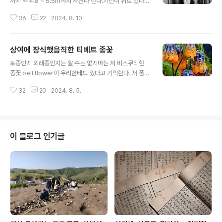
까지 약 4.8 ~ 5.5m까지 자란다 한다.기린이 위로 컸다
면, 옆으로 퍼지는 동물 대명사인 코끼리는 평균 키가 2.7
36
22
2024. 8. 10.
m 정도라 한다.사람은 어떨까? 어디까지 자랄까? 장신이
라 하면 대개 2미터를 기준으로 그보다 많이 자란다 해도
2m30cm 정도일 텐데 역사상 최장신은 누굴까?로버트
상여에 장식했음직한 티베트 종꽃
왜들로[혹은 와들로] Robert Pershing Wadlow 라는
글 내용
미 남자로 1918년 2월 22일 태어나서 1940년 7월 15일
토종인지 외래종인지는 알 수는 없지마는 저 비스무리한
에 사망했으니, 불과 22세 약관에 훅 갔다.그는 기록된 역
종꽃 bell flower이 우리한테도 있다고 기억한다. 저 폼새
사상 가장 키가 큰 미국인이며, 역사상 기록된 가장 큰 인류
보면 틀림없이 수입산이 있을 터인데 이르기를 Tibetan b
다. 세인트 루이스 근처 작은 도시 알톤Alton[앨튼?]에서
32
20
2024. 8. 5.
ell flowers 곧 티베트산 종꽃이라 한다. 보니 너무 화려하
태어나고 자란 그의 키는 무려 2.72m였다. 딱 코끼..
고 이뻐서 상여에 장식했음 안성맞춤이겠다 하는 생각도
든다. 가드너들 사이에서는 꽤 이름 있는 꽃인지 저 키워드
로 두들기니 관련 사진이 좌르륵 쏟아진다. 저 꽃 어디에서
판다면 한 번 심어보고 싶다. 나이 들수록 화려함에 끌리기
이 블로그 인기글
마련이고 이쁜 것은 덮어놓고 좋다.