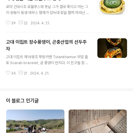
글 내용
로마 건국시조 로물루스와 훗날 그가 결국 죽이고 마는 그
의 쌍둥이 동생 레무스 형제가 암늑대 젖을 빨며 자라난 이
야기는 유명하며 이미 로마시대에 저를 모티브로 삼은 공
39
22
2024. 4. 21.
예품이 더러 있다. 저는 기원전 1세기 무렵 로마시대 gold
and green chalcedony로 제작한 ring 이라고. 그린 칼
세도니 green chalcedony를 찾아보니 이렇다 할 번역
고대 이집트 장수풍뎅이, 곤충산업의 선두주
대응어가 쉬 보이지 않는다. 이런 돌이라는데 신민아가 열
렬히 광고하는 그린 칼세도니라고 외우 이정우 선생이 소
자
글 내용
개한다. 칼세도니 라 읽나보다. 한중일 모두 옥수玉髓 라
고대 이집트 제18왕조 투탕카멘 Tutankhamun 무덤 출
한다고.
토 Scarab bracelet, 곧 풍댕이 반지다. 이 친구들 참 풍
뎅이 좋아해서 영화 같은 데를 보면 안 좋은 결말을 유도할
34
21
2024. 4. 21.
때 사람을 집어삼키는 곤충으로 등장한다. 보나마나 개소
리다. 저 무덤 유성환 박사가 장기 연재했듯이 1922년 영
국인 하워드 카터가 팠다. 복받은 넘.
이 블로그 인기글