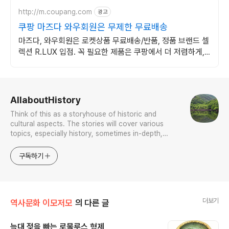
http://m.coupang.com
광고
쿠팡 마즈다 와우회원은 무제한 무료배송
마즈다, 와우회원은 로켓상품 무료배송/반품, 정품 브랜드 셀
렉션 R.LUX 입점. 꼭 필요한 제품은 쿠팡에서 더 저렴하게,
로켓배송으로 더 빠르게!
로그 정보
AllaboutHistory
Think of this as a storyhouse of historic and
cultural aspects. The stories will cover various
topics, especially history, sometimes in-depth,
sometimes with a light touch. One constant
approach will be to resist any common sense or
구독하기
generalized viewpoint
더보기
역사문화 이모저모
의 다른 글
늑대 젖을 빠는 로물루스 형제