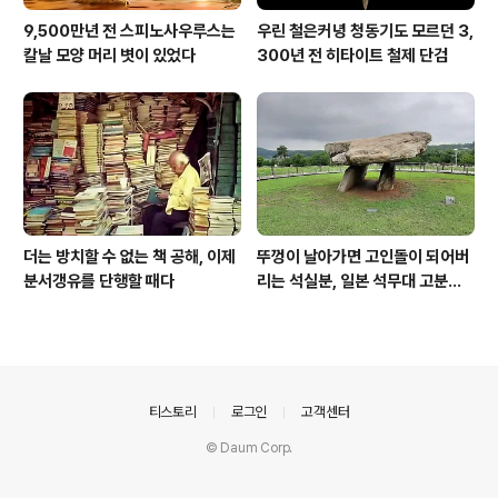
9,500만년 전 스피노사우루스는
우린 철은커녕 청동기도 모르던 3,
칼날 모양 머리 볏이 있었다
300년 전 히타이트 철제 단검
더는 방치할 수 없는 책 공해, 이제
뚜껑이 날아가면 고인돌이 되어버
분서갱유를 단행할 때다
리는 석실분, 일본 석무대 고분의
경우
의안내
티스토리
로그인
고객센터
© Daum Corp.