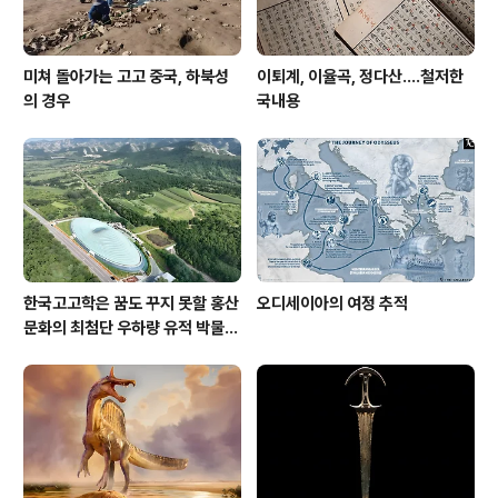
미쳐 돌아가는 고고 중국, 하북성
이퇴계, 이율곡, 정다산....철저한
의 경우
국내용
한국고고학은 꿈도 꾸지 못할 홍산
오디세이아의 여정 추적
문화의 최첨단 우하량 유적 박물관
[신화통신]