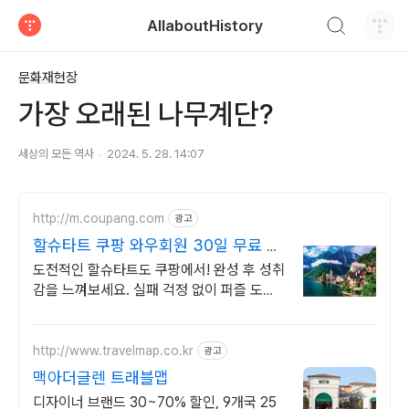
검색하기
AllaboutHistory
티스토리
문화재현장
가장 오래된 나무계단?
세상의 모든 역사
2024. 5. 28. 14:07
http://m.coupang.com
광고
할슈타트 쿠팡 와우회원 30일 무료 반
품
도전적인 할슈타트도 쿠팡에서! 완성 후 성취
감을 느껴보세요. 실패 걱정 없이 퍼즐 도전!
완성작은 멋진 인테리어 소품으로 활용하세
요.
http://www.travelmap.co.kr
광고
맥아더글렌 트래블맵
디자이너 브랜드 30~70% 할인, 9개국 25