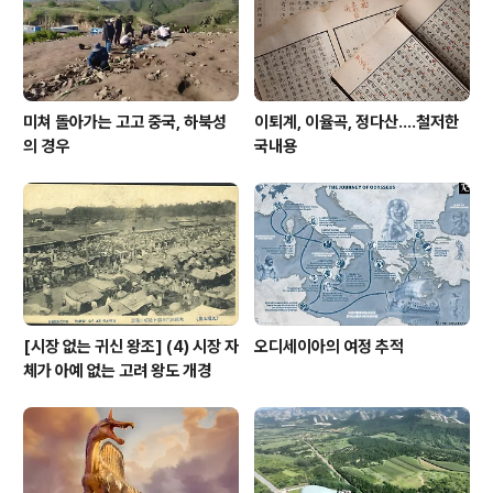
박물관이며, 전국에서는 제6호 공립박물관이다. 그 등장
시점이 빠른 셈이고, 나아가 언뜻 화합..
미쳐 돌아가는 고고 중국, 하북성
이퇴계, 이율곡, 정다산....철저한
의 경우
국내용
[시장 없는 귀신 왕조] (4) 시장 자
오디세이아의 여정 추적
체가 아예 없는 고려 왕도 개경