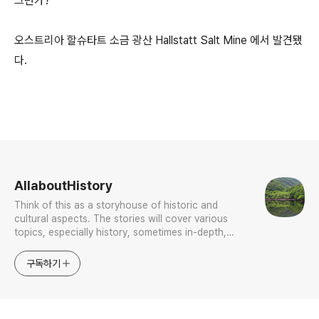
그런가?
오스트리아 할슈타트 소금 광산 Hallstatt Salt Mine 에서 발견됐
다.
로그 정보
AllaboutHistory
Think of this as a storyhouse of historic and
cultural aspects. The stories will cover various
topics, especially history, sometimes in-depth,
sometimes with a light touch. One constant
approach will be to resist any common sense or
구독하기
generalized viewpoint