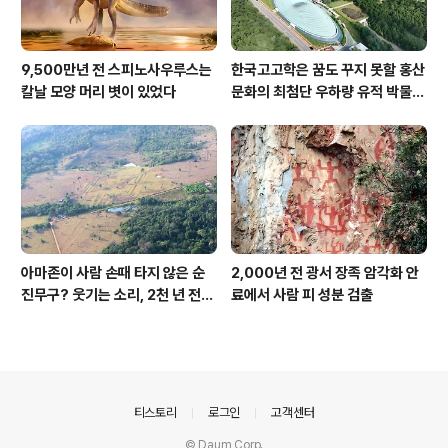
9,500만년 전 스피노사우루스는
한국고고학은 꿈도 꾸지 못할 홍산
칼날 모양 머리 볏이 있었다
문화의 최첨단 우하량 유적 박물관
[신화통신]
아마존이 사람 손때 타지 않은 순
2,000년 전 광서 장족 암각화 안
진무구? 웃기는 소리, 2천 년 전에
료에서 사람 피 성분 검출
이미 사람 바글바글
의안내
티스토리
로그인
고객센터
© Daum Corp.