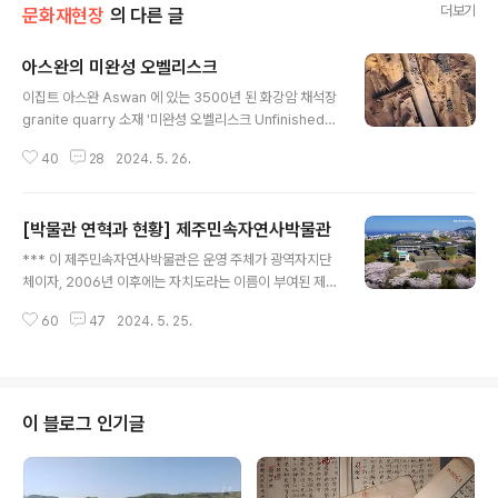
더보기
문화재현장
의 다른 글
아스완의 미완성 오벨리스크
글 내용
이집트 아스완 Aswan 에 있는 3500년 된 화강암 채석장
granite quarry 소재 '미완성 오벨리스크 Unfinished
Obelisk' 항공사진 이 미완성 오벨리스크는 여러 번 소개
40
28
2024. 5. 26.
했지만 항공사진이 독특해 다시금 소환한다. 미완성 오벨
리스크는 지금까지 세워진 어떤 고대 이집트 오벨리스크보
다 거의 3분의 1이 크다. 길이 25m인 이 오벨리스크를 고
[박물관 연혁과 현황] 제주민속자연사박물관
대 이집트인들이 완성했다면 거의 41.75m 정도로 측정되
글 내용
었을 것이고 무게는 약 200마리 아프리카 코끼리와 같은
*** 이 제주민속자연사박물관은 운영 주체가 광역자지단
거의 1,090톤이었을 것이다. 이 오벨리스크는 1922년 레
체이자, 2006년 이후에는 자치도라는 이름이 부여된 제주
지널드 엥겔바흐 Reginald Engelbach 가 자세히 연구
특별자치도가 직접 운영하는 공립박물관이다. 그 연원은
했다. 그 건설은 하트셉수트 Hatshepsut (기원전 1508-
60
47
2024. 5. 25.
앞선 개관 40주년을 맞는다는 제주민속자연사박물관 에서
1458)가 지시했다. 오벨리스크의 상부에 ..
잠깐 논급했듯이 공식 출범은 1984년이지만, 그 직접 발
단 연원은 박정희 대통령 직접 건립 지시에 의한 제주민속
관을 삼는다. 제주도에 관한 관심이 많았던 박정희는 제주
에 민속관을 지으라 했고, 그가 1979년 10월 26일 시해되
이 블로그 인기글
기 전에 이미 그 밑그리림이 완성된 상태였다. 박정희가 그
린 그림은 민속 테마였다가 나중에 자연사를 가미해 지금
과 같은 이름으로 등장을 알린다. 제주도에서는 제1호 공립