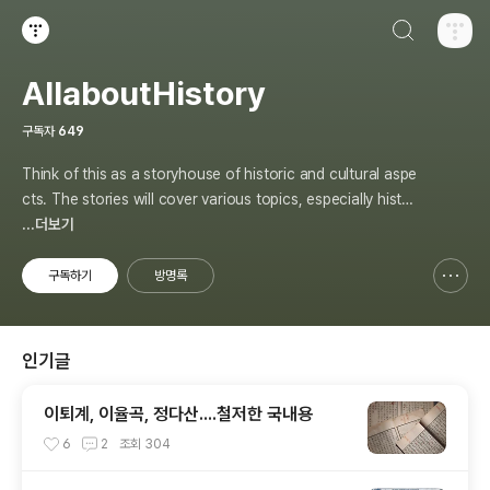
검색하기
티스토리
AllaboutHistory
구독자
649
Think of this as a storyhouse of historic and cultural aspe
cts. The stories will cover various topics, especially histor
y, sometimes in-depth, sometimes with a light touch. One
...더보기
constant approach will be to resist any common sense or
generalized viewpoint
구독하기
방명록
신고하기 레이어
열기
인기글
이퇴계, 이율곡, 정다산....철저한 국내용
6
2
조회
304