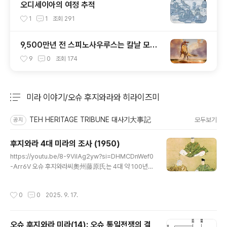
오디세이아의 여정 추적
1
1
조회
291
9,500만년 전 스피노사우루스는 칼날 모양
머리 볏이 있었다
9
0
조회
174
미라 이야기/오슈 후지와라와 히라이즈미
분류 전체보기
주요 글 목록
TEH HERITAGE TRIBUNE 대사기大事記
모두보기
공지
후지와라 4대 미라의 조사 (1950)
글 내용
https://youtu.be/8-9ViIAg2yw?si=DHMCDnWef0
-Arr6V 오슈 후지와라씨奧州藤原氏는 4대 약 100년
정도 일본 혼슈의 북부에서 번영했는데 일본의 동북지역이
일본사에 완전히 들어오는 과정에서마지막 단계라고 할 수
작성시간
0
0
2025. 9. 17.
있다. 이 이전에는 이 지역은 에조지로 서일본의 야마토에
게는 정벌의 대상이었다. 헤이안시대에 이 지역은 비로소
야마토 판도에 들어왔는데그렇게 되어서도 여전히 완전히
오슈 후지와라 미라(14): 오슈 통일전쟁의 결