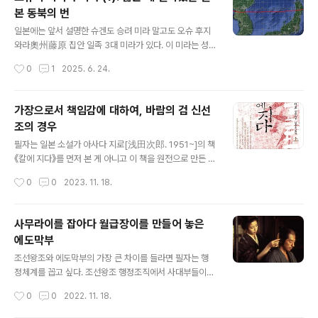
라는 이미지가 강하지만 우리나라와 비교하면 평균 기온이
본 동북의 번
그다지 낮은 지역은 아니다. 산간 지역을 제외하면 연평균
글 내용
기온이 한반도 남부 지역 정도는 되는 곳이다. 하지만 역사
일본에는 앞서 설명한 슈겐도 승려 미라 말고도 오슈 후지
적으로 볼 때 한반도에서 넘어온 도작이 동진하다가 일본
와라奧州藤原 집안 일족 3대 미라가 있다. 이 미라는 성
열도가 북쪽으로 휘어 들어가는 지점에서 오랫동안 정체되
립기반과 담고 있는 스토리가 슈겐도 미라와는 완전히 다
작성시간
0
1
2025. 6. 24.
어 머물렀는데 대략 이 지점이 서쪽의 야마토와 동쪽의 에
르다. 이제 그 이야기를 시작해 보려 한다. 무대는 일본 동
미시가 대치한 ..
북지역이다. ---------------일본 동북지역은 에도시대
까지도 벼농사가 매우 불안정한 상태에 있었다. 이 때문에
가장으로서 책임감에 대하여, 바람의 검 신선
조금만 기온이 내려가면 벼가 냉해를 입어 그 일대 여러 번
조의 경우
전체가 기근에 빠졌다. 에도시대는 물론 19세기 초 중반 막
글 내용
말幕末까지도 이 문제는 해결이 안 되어 동북지역 번은 주
필자는 일본 소설가 아사다 지로[浅田次郎. 1951~]의 책
기적으로 냉해, 흉년, 기근에 밥 굶고 가족을 내다 파는 게
《칼에 지다》를 먼저 본 게 아니고 이 책을 원전으로 만든 영
일이었다. 이 동북지역 번과 같은 위도가 우리나라 평안북
화를 먼저 봤다. 국내에서는 "바람의 검 신선조"라던가 하
작성시간
0
0
2023. 11. 18.
도, 함경남도 일대다. 조선 전기에 개척된 육진 위도를 보
는 이름으로 개봉했는데, 원래 제목은 "미부 의사전[임생
라.조선의 육진이 정말..
의사전壬生義士伝]"이다. 미부는 신선조가 주둔하던 교
토 동네 이름이다. 주인공이 신선조新選組[신센구미]의
사무라이를 잡아다 월급장이를 만들어 놓은
대원이었으므로 붙인 책 제목일 게다. 책 제목만 보면 흔한
에도막부
신센구미 찬양 영화인 듯 하지만-. 사실 이 영화는 신선조
글 내용
가 주인공은 아니다. 영화도 그렇고 소설도 모두 신선조는
조선왕조와 에도막부의 가장 큰 차이를 들라면 필자는 행
그냥 흘러가는 배경일 뿐이고, 주제는 막말 지지리도 못살
정체계를 꼽고 싶다. 조선왕조 행정조직에서 사대부들이
던 최하층 사무라이 이야기다. 이 사무라이는 동북의 한 번
가는 자리는 소위 청요직이라 해서 따로 떼어두고 나머지
작성시간
0
0
2022. 11. 18.
에서 태어나 가난을 등에 짊머지고 살았느데, 언젠가 쓴 것
실무직은 제대로 된 사대부들은 거의 취임하지 않았다. 조
같지만 일본사에서 막말, ..
선왕조 행정조직에서 고질 병폐라 할 관리가 행정을 모르