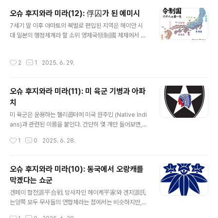
다.에미시의 후예 집단을 지배하던 이들은 중앙에서 내려
오슈 후지와라 미라(12): 俘囚가 된 에미시
온 관리들이 이 지역을 통제하는데 협력하는 대신현지인에
글 내용
7세기 말 이후 야마토의 북벌로 편입된 지역은 헤이안 시
대한 사적 지배의 끈을 놓지 않았다. 이 사람들이 바로 이
대 일본의 행정체계라 할 소위 영제국領制國 체제에서 데
지역의 安倍氏 (奥州)、出羽清原氏、奥州藤原氏 등
와出羽와 무쓰陸奥라는 이름의 지역으로 불렸다. 우리나
이다. 우리 역사에서 보자면 북방에서 한반도 정부의 통제
라 함경도 지역에 옛 여진 지명이 심심치 않게 남아 있는 것
를 받는 대신현지인에 대한 지배를 확립한 여진족 수령쯤
작성시간
2
1
2025. 6. 29.
처럼 이 지역, 일본의 동북지역에는 따져보면 그 기원이 에
에 해당한다고 할 수 있겠다. 이 여진 안에 한반도에서 건너
미시, 에조蝦夷인 경우가 제법 있다. 예를 들어 오늘날 아
간 사람들도 뒤섞여 있었지만스스로를 여진족이라고 인식
오모리青森県 현 쓰가루津軽 지역은 아이누어의 "칼 끝
하고 있었듯이..
오슈 후지와라 미라(11): 미 육군 기병과 아파
부분"을 의미한다는 식과 같은 것이다. 이런 에미시 혹은
치
아이누계 지명이 동북지역에는 많다. 앞에서 쓴 것처럼 야
글 내용
마토 정권의 북벌로 이에 복속된 후 에미시인들은 야마토
미 육군은 운용하는 헬리콥터에 미국 원주민 (Native Indi
에 의해 부수俘囚[현대 일본에서는 후슈라고 읽는다]라는
ans)과 관련된 이름을 붙인다. 간단히 몇 개만 들어보면, A
이름으로 편제되었다. 俘囚라니, 이름 그대로 보자면 포로
pache Attack Helicopter AH-64D/E Black Hawk
작성시간
1
0
2025. 6. 28.
라는 뜻이니복속민이라는 뜻이 되겠다. 따라서 ..
Utility Helicopter UH/HH-60 Cheyenne Attack H
elicopter AH-56 Comanche Helicopter RAH-66
Lakota UH-72A Light Utility Helicopter (LUH)등이
오슈 후지와라 미라(10): 동국에서 오랑캐를
다. 재미있는 것은 미 육군 기병은 개척시대에 이들 원주민
막겠다는 쇼군
전사들과 치열한 전투를 벌였음에도 현대에는 원주민 전사
글 내용
들의 이름을 딴 헬기를 운용하고 있다는 것이다. 심지어 한
겐페이 합전源平合戦 당사자인 헤이케平家와 겐지源氏
국에 주둔하고 있는 미 보병 2사단 견장은 인디언 추장이
는양쪽 모두 무사들의 연합체라는 점에서는 비슷하지만,
다. 미 육군이 헬리콥터의 네이밍이나 사단..
실제로는 둘 사이에 큰 차이가 있다. 우선 헤이케의 경우 정
작성시간