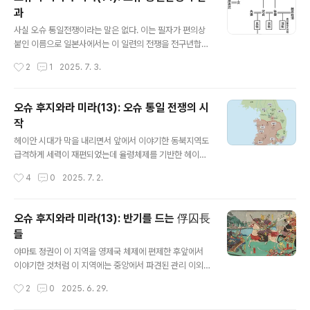
융합되지 못한 곳이었다. 헤이케정권과 겐페이전쟁이 벌어
과
지던 시기에 이 지역은 자칭 후지와라씨의 지손이라는 오
글 내용
슈 후지와라씨가 4대 100년간 지배했는데 그 지배자의 시
사실 오슈 통일전쟁이라는 말은 없다. 이는 필자가 편의상
신은 히라이즈미의 주손지, 곤지키도에 미라 상태로 모셔
붙인 이름으로 일본사에서는 이 일련의 전쟁을 전구년합전
져 있다. 이 동영상은 그 4대 100년간 오슈후지와라씨 지
前九年合戦과 후삼년합전後三年合戦이라 부른다. 앞
작성시간
2
1
2025. 7. 3.
배자 미라를 조사한 것으..
의 것은 9년간 벌어진 전쟁, 뒤의 것은 삼년간 벌어진 전쟁
으로 도합 12년간 전쟁이 벌어졌다는 뜻인데실제로 제대
로 따져보면 전쟁 기간은 저것보다 더 길다는 이야기도 있
오슈 후지와라 미라(13): 오슈 통일 전쟁의 시
다. 이 전쟁의 내역을 보면전술한 아베 씨(安倍氏), 데와
작
기요하라 씨(出羽清原氏), 그리고 오슈 후지와라 씨(奥
글 내용
州藤原氏) 등 부수장俘囚長 외에도 중앙 정부에서 파견
헤이안 시대가 막을 내리면서 앞에서 이야기한 동북지역도
되어 개입하는 세력까지 있어 그 전개가 복잡하기 짝이 없
급격하게 세력이 재편되었는데 율령체제를 기반한 헤이안
다. 일본인이 아닌 우리로서는 되도록 간단히 이해해 보면
쿄平安京의 야마토 조정 입장에서는 당장 주변의 무사들
작성시간
4
0
2025. 7. 2.
우선 이 전쟁의 결과 이전에는 몇 개 종족이 연합체를 구성
도 통제가 안 되는 판에 당시로서는 열도의 북쪽 끝에 해당
하고 중앙 정부에서 이들을 통해 간접지배하던 모습이었
하는 오슈 지역까지 힘이 제대로 행사될 리가 없었다. 이 지
던..
역은 헤이안 시대 말, 크게 두 힘이 충돌하여 정국이 복잡하
오슈 후지와라 미라(13): 반기를 드는 俘囚長
게 돌아갔는데, 첫째는 율령체제의 성립과 함께 이 지역을
들
무력으로 통치한야마토 조정의 힘, 그리고 둘째는 앞서 언
글 내용
급한 이 지역 토착 부수장俘囚長들이었다. 俘囚長이라고
야마토 정권이 이 지역을 영제국 체제에 편제한 후앞에서
하지만 이들의 세력도 간단치 않아서 크게 보아 아베 씨(安
이야기한 것처럼 이 지역에는 중앙에서 파견된 관리 이외
倍氏), 데와 기요하라 씨(出羽清原氏), 그리고 오슈 후지
에이 지역민을 사적으로 통제한 우두머리들이 나오기 시작
작성시간
2
0
2025. 6. 29.
와라 씨(奥州藤原氏) 세 세력이 있었다. 이 셋 중에 앞선
했으니 이들이 바로 자신들을 스스로 부수장俘囚長, 부수
두 세력, 아베씨와 기요하라씨는 좀 ..
주俘囚主, 부수상두俘囚上頭 등으로 부르던 자들이었