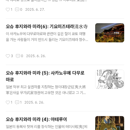
인 동국으로 다시 내려가 그곳에서 야마토 조정에 대한 반
（あづまのくに, 아즈마노쿠니）이라는 이름으로 일본사
작성시간
1
0
2025. 6. 27.
란의 신호탄을 올렸다. 이렇게 보면 그는 우리나라..
에 살아남았다. 일반적으로 아즈마노쿠니, 라고 하면 고대
에는 야마토 동쪽이라는 뜻이지만 대체로 야마토 판도에
들어와 있지 않은 에미시 땅이라는 느낌이 강하다 할 수 있
오슈 후지와라 미라(6): 기요미즈테라清水寺
다. 이렇게 보면 일본의 동국이란 에미시가 야마토에 구축
글 내용
이 사카노우에 다무로마로와 관련이 깊은 절이 쿄토 여행
되는 과정에서 무력하게 흡수되는 모습으로 볼 수 있겠지
을 가는 사람들이 거의 반드시 들리는 기요미즈테라 청수
만 실제로는 그렇지 않아 이 지역 사람들은 일본의 중세, 무
사清水寺다. 절벽에 나무로 기초를 만들고 그 위에 아슬아
가정권이 성립되고 발전하는 과정에서 서일본 못지 않은
슬하게 절을 지어 놓은 기요미즈테라는 사실 쿄토가 일본
뚜렷한 족적을 남기게 된다. 헤이안 시대에는 동쪽은 말, 서
작성시간
3
0
2025. 6. 26.
의 수도로 정해지던 시기와 거의 비슷하게 성립한 아주 오
쪽은 소라는 이야기가 있을 정도로동국에는 야마토 정권
래된 절이다. 이 절터에 절이 들어서기 전 어떤 승려가 여기
말 목장이 다수 설치되었다. 이렇게 이곳에서 키운 말은..
서 관음의 현신을 만났다던가 그래서 여기에 터를 잡고 수
오슈 후지와라 미라 (5): 사카노우에 다무로
양하던 중 아내의 병을 고치기 위해 사슴 사냥에 나섰던 사
마로
카노우에 다무로마로를 만나이에 감화받아 여기에 절을 세
글 내용
웠으니 그것이 바로 이 기요미즈테라라는 것이다. 아무튼
일본 막부 최고 실권자를 지칭하는 정이대장군征夷大將
조정에 출사한 사카노우에 다무로마로는, 앞에서 이야기했
軍은사실 무가武家정권에 고유한 것은 아니었고 그 기원
듯이 야마토의 병사가 아테루이의 에미시 군 매복에 걸려
은 헤이안 시대에 있다.처음 "정이대장군"을 칭할 때 "이
작성시간
1
1
2025. 6. 26.
크게 패퇴하여 동북 지역 개척이 위험에 처하자 ..
夷"란 일본 동북지역에 거주하던 에미시(蝦夷 에조)를 말
한다.우리 통일신라쯤에 일본은 지금의 동북지역을 차지하
고 있던 에미시를 북쪽으로 밀어내는 "북방개척"을 하는데,
오슈 후지와라 미라 (4): 아테루이
이 사업에서 현지의 에미시와 계속 군사적으로 충돌했다.
글 내용
일본의 동북사 첫머 리를 장식하는 인물에 에미시蝦夷[에
이때 나온 것이 이른바 "정이대장군".이 때문에 북방에 무