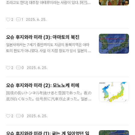
조라고도 한다] 대추장 아테루이라는 사람이 있다. 阿弖流
력을 파견하는 조정이 그 군대의 수장으로 임명하는 정이
為라 쓰고 アテルイ라 읽는다. 일본의 동북지역으로 야마
대장군은원래 무가武家와 무관한 공가公家 사람들이 임
토의 진출은 한국사의 북진정책과 유사한 측면이 있다. 에
명되는 일이 상례였다.이렇게 헤이안시대에 임명된 공가
작성시간
2
1
2025. 6. 25.
미시를 여진족, 야마토를 한반도 국가로 치환하면 거의 성
출신의 "정이대장군" 중에 유명한 이가 사카노우에노 다무
격이 비슷한 때문이다. 다만 우리의 경우 북진은 항상 이 지
라마로(坂上田村麻呂)라는 사람이다. 사카노우에노 다
역의 종주권을 주장하는 중국측의 간섭이 없었다고 할 수
무로마로...
오슈 후지와라 미라 (3): 야마토의 북진
없지만일본의 경우 야마토 조정이 방해받는 바 없이 북쪽
글 내용
으로 진군해 들어갔다는 것만 다르다. 이 과정에서 에미시
일본사에서는 7세기 중반까지도 지금의 동북지역은 야마
도 그냥 당하기만 한 것은 아니고, 야마토 군을 크게 곤경에
토의 판도가 아니었다. 사실 이 지점 정도가 당시 일본의 벼
빠뜨렸던 인물이 있었으니 그가 바로 아테루이다. 일본의
농사, 도작의 북방한계선이라고도 볼 수 있겠다. 이 지점을
수도를 쿄토로 옮긴 인물이 바로 간무 덴노桓武天皇[환무
경계로 남쪽의 벼농사=야마토와 북쪽의 수렵채집 종족=에
작성시간
2
0
2025. 6. 25.
천황]인데,이 간무 덴노가 남긴 업적 중에 ..
미시가 대립하고 있던 형국이었다. 위 그림에서 빨간선이
대체로 한반도와 일본열도에서 서기 7세기 후반, 북방과의
경계선이었다고 볼 수 있겠다. 신기하게도 한반도는 대략
오슈 후지와라 미라 (2): 모노노케 히메
저 붉은 선 경계쯤에서 통일신라와 그 이북의 국경선이 그
글 내용
어지고, 동 시기 일본에서는 거의 비슷한 위도에서 야마토
国境の長いトンネルを抜けると雪国であった。夜の
와 동북지역의 경계가 지어져 있었다는 말이다. 통일신라
底が白くなった。信号所に汽車が止まった。일본 최
와 야마토의 북방 경계선이 결국 당시의 벼농사와 기후와
초의 노벨 문학상 수상자인 가와바타 야스나리의 "설국"의
밀접한 관계를 가지고 그어진 것을 알 수 있겠다. 각설하
첫 문장이다. 이 천하의 명문을 보면 어디 북해도쯤 이야기
작성시간
2
0
2025. 6. 25.
고-. 야마토 정권은 서기 7 세기 후반부터 ..
같지만 사실은 이 소설 배경은 니가타다.(니가타는 행정구
역상 중부에 속하지만 역사적으로 동북지역과 동기화의 정
도가 높았다)동북지역, 하면 일본에서는 이처럼 추운 곳이
오슈 후지와라 미라 (1): 굶는 게 일이었던 일