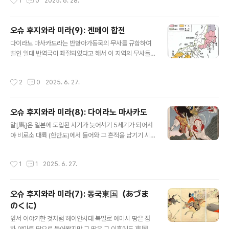
1
0
2025. 6. 28.
권의 수립에서 종말까지 시종일관 마치 우리의 무신정권처
럼 덴노를 바로 옆에 끼고 정치를 했다. 헤이케의 정권 유지
방법은 후지와라씨藤原氏 섭관정치摂関政治와 유사하
오슈 후지와라 미라(9): 겐페이 합전
여 자신의 딸을 황후로 넣어 손자를 덴노로 만들어 정권을
글 내용
다이라노 마사카도라는 반항아가동국의 무사를 규합하여
유지하려 했다. 하지만 헤이케를 무찌르고 정권을 잡은 겐
벌인 일대 반역극이 좌절되었다고 해서 이 지역의 무사들
지는 이런 시도는 아예 하지를 않았으니, 이제까지 덴노를
의 꿈이 완전히 끝난 것은 아니었다. 오히려 물밑에서 배태
항상 끼고 집권 한 이전 정권과는 달리 마치 다이라노 마사
되어 오던 이 지역의 힘이 마침내 활화산 처럼 분출된 계기
카도平將門처럼 수도인 헤이안쿄平安京를 떠나 멀리 동
작성시간
2
0
2025. 6. 27.
가 있었으니바로 겐페이 합전이다. 이 전쟁은 간무 덴노의
국東國 지역인 가마쿠라鎌倉에서 덴노 없이 막부幕府를
후손인 다이라씨와 세이와 덴노의 후손인 미나모토씨 사이
개창하여 정권을 연 것이다. 하지만 가마쿠라 막부는 어디
에 천하를 두고 다툰 전쟁으로 알려져 있지만속사정을 들
까지..
오슈 후지와라 미라(8): 다이라노 마사카도
여다 보면 간단치 않다. 오히려 최후의 승리를 거둔 미나모
글 내용
토 (겐지) 씨의 경우 헤이안쿄와 다이라씨에게 반기를 들었
말[馬]은 일본에 도입된 시기가 늦어서기 5세기가 되어서
던 당시그 주력이라 할 만한 자들은 거의 모두라고 해도 좋
야 비로소 대륙 (한반도)에서 들어와 그 흔적을 남기기 시
을 정도로 바로 이 지역, 동국의 무사들이었다. 바로 위, 겐
작하는데 서쪽에서 도입되었지만 앞에서 이야기한 것처럼
페이 합전 당시 양측에 가담한 자들의 세력권을 보면 알겠
야마토 조정 말 목장이 대거 동일본, 지금의 관동지역에 설
작성시간
1
1
2025. 6. 27.
지만, 헤이케는 서일본을 근거로 하고 있..
치되는 바람에말은 동일본 상징처럼 되어버린 시기가 있었
다. 헤이안시대까지는 일방적으로 당하고 밀리던 동일본은
헤이안 말부터는 힘을 키워 서일본에 대한 반격의 깃발을
오슈 후지와라 미라(7): 동국東国（あづま
올리게 되니 그 첫 단추가 헤이안 말 덴노에 대해 반란을 꾀
のくに）
한 다이라노 마사카도平將門다. 다이라노 마사카도는 앞
글 내용
서 동일본을 정벌한 간무 덴노 5대손으로 한때 후지와라
앞서 이야기한 것처럼 헤이안시대 북벌로 에미시 땅은 점
섭정 치하에서 일을 했다고 알려졌지만 오래지않아 출생지
차 야마토 땅으로 들어왔지만 그 땅은 그 이후에도 東国