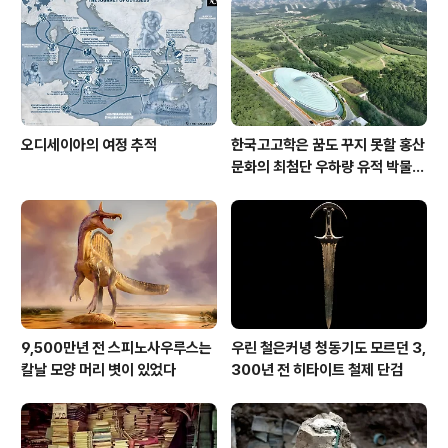
오디세이아의 여정 추적
한국고고학은 꿈도 꾸지 못할 홍산
문화의 최첨단 우하량 유적 박물관
[신화통신]
9,500만년 전 스피노사우루스는
우린 철은커녕 청동기도 모르던 3,
칼날 모양 머리 볏이 있었다
300년 전 히타이트 철제 단검