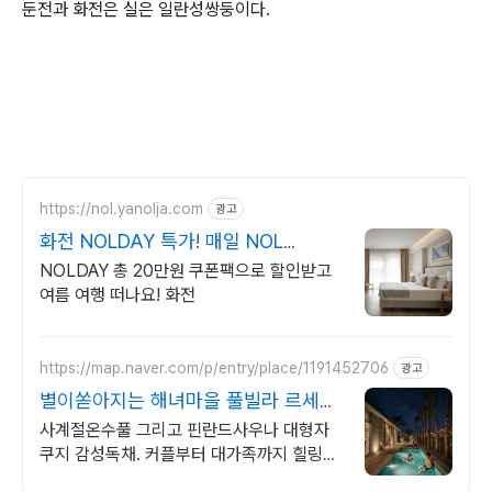
둔전과 화전은 실은 일란성쌍둥이다.
https://nol.yanolja.com
광고
화전 NOLDAY 특가! 매일 NOL
DRAW 추첨!
NOLDAY 총 20만원 쿠폰팩으로 할인받고
여름 여행 떠나요! 화전
https://map.naver.com/p/entry/place/1191452706
광고
별이쏟아지는 해녀마을 풀빌라 르세라
핌도 다녀간 감성풀빌라
사계절온수풀 그리고 핀란드사우나 대형자
쿠지 감성독채. 커플부터 대가족까지 힐링숙
소 여행피로 녹이는 온수풀과 스파, 불멍.제