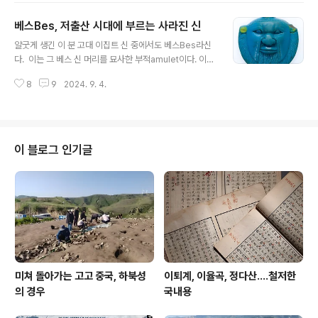
erary mask 이다. 1925년 하워드 카터 Howard Cart
베스Bes, 저출산 시대에 부르는 사라진 신
er가 왕들의 계곡(Valley of the Kings)에 있는 KV62
글 내용
무덤에서 수습했다. 카이로 이집트박물관 전시. 사후 세계
얄굿게 생긴 이 분 고대 이집트 신 중에서도 ​베스Bes라신
를 관장하는 이집트 신 오시리스Osiris 형상을 한 이 가면
다. 이는 그 ​베스 신 머리를 묘사한 부적amulet이다. 이집
은 키가 54cm에 무게 10kg에 달한다. 준보석으로 장식
트산 파이앙스faience로 만들었으며 후기(기원전 664-
했다. 이 마스크 수염 자체만도 무게가 2.5kg에 달한다. 가
8
9
2024. 9. 4.
332년) 제26왕조 내지 제30왕조 시대 유물로 추정한다. ​
면 어깨 부분에는 사자의 서 Bo..
Bes가 특화한 분야는 어린이와 임산부, 출산하는 사람들
보호다.나아가 질병과 독이 있는 동물로부터의 해악을 막
으며 가족과 모든 인간의 친밀하고 강력한 보호자이기도
하다.또한 Bes는 섹스, 음악, 즐거움 등 삶의 많은 좋은 것
이 블로그 인기글
과 연관돼 있다. ​길이 5.6cm 이 작품은 현재 미국 뉴욕 메
트로폴리탄 미술관에 소장되어 있다. 인상이 더러워서 그
렇지 이런 분은 다시 불러내야지 않을까? 더구나 저 출산시
대에?
미쳐 돌아가는 고고 중국, 하북성
이퇴계, 이율곡, 정다산....철저한
의 경우
국내용