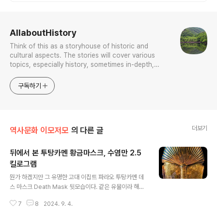
주해녀마을 돌담길 속에서느끼는 온전한휴
식
로그 정보
AllaboutHistory
Think of this as a storyhouse of historic and
cultural aspects. The stories will cover various
topics, especially history, sometimes in-depth,
sometimes with a light touch. One constant
approach will be to resist any common sense or
구독하기
generalized viewpoint
더보기
역사문화 이모저모
의 다른 글
뒤에서 본 투탕카멘 황금마스크, 수염만 2.5
킬로그램
글 내용
뭔가 하겠지만 그 유명한 고대 이집트 파라오 투탕카멘 데
스 마스크 Death Mask 뒷모습이다. 같은 유물이라 해도
보는 시점에 따라 이리 달라보일 수밖에 없다. 이 투탕카멘
7
8
2024. 9. 4.
황금 마스크는 제18왕조 고대 이집트 파라오 투탕카멘(재
위 기원전 1334~1325년)을 위한 장례용 가면 gold fun