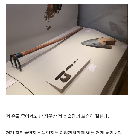
저 유물 중에서도 난 자꾸만 저 쇠스랑과 보습이 걸린다.
저게 재현품인지 실물인지는 아리까리한데 암튼 저게 농기구다.