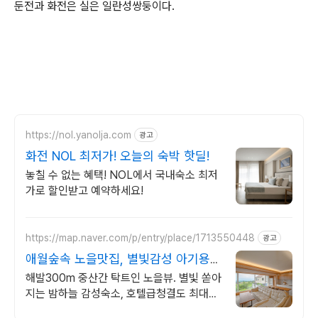
둔전과 화전은 실은 일란성쌍둥이다.
https://nol.yanolja.com
광고
화전 NOL 최저가! 오늘의 숙박 핫딜!
놓칠 수 없는 혜택! NOL에서 국내숙소 최저
가로 할인받고 예약하세요!
https://map.naver.com/p/entry/place/1713550448
광고
애월숲속 노을맛집, 별빛감성 아기용품
완벽구비, 대가족
해발300m 중산간 탁트인 노을뷰. 별빛 쏟아
지는 밤하늘 감성숙소, 호텔급청결도 최대
14인 복층 독채, 5개의 침대와 넓은 다이닝