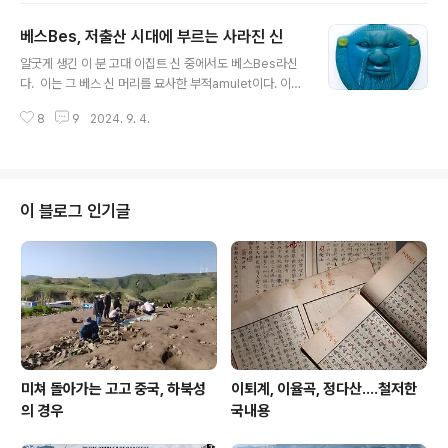
erary mask 이다. 1925년 하워드 카터 Howard Cart
베스Bes, 저출산 시대에 부르는 사라진 신
er가 왕들의 계곡(Valley of the Kings)에 있는 KV62
글 내용
무덤에서 수습했다. 카이로 이집트박물관 전시. 사후 세계
얄굿게 생긴 이 분 고대 이집트 신 중에서도 ​베스Bes라신
를 관장하는 이집트 신 오시리스Osiris 형상을 한 이 가면
다. 이는 그 ​베스 신 머리를 묘사한 부적amulet이다. 이집
은 키가 54cm에 무게 10kg에 달한다. 준보석으로 장식
트산 파이앙스faience로 만들었으며 후기(기원전 664-
했다. 이 마스크 수염 자체만도 무게가 2.5kg에 달한다. 가
8
9
2024. 9. 4.
332년) 제26왕조 내지 제30왕조 시대 유물로 추정한다. ​
면 어깨 부분에는 사자의 서 Bo..
Bes가 특화한 분야는 어린이와 임산부, 출산하는 사람들
보호다.나아가 질병과 독이 있는 동물로부터의 해악을 막
으며 가족과 모든 인간의 친밀하고 강력한 보호자이기도
하다.또한 Bes는 섹스, 음악, 즐거움 등 삶의 많은 좋은 것
이 블로그 인기글
과 연관돼 있다. ​길이 5.6cm 이 작품은 현재 미국 뉴욕 메
트로폴리탄 미술관에 소장되어 있다. 인상이 더러워서 그
렇지 이런 분은 다시 불러내야지 않을까? 더구나 저 출산시
대에?
미쳐 돌아가는 고고 중국, 하북성
이퇴계, 이율곡, 정다산....철저한
의 경우
국내용