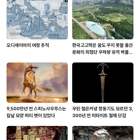
오디세이아의 여정 추적
한국고고학은 꿈도 꾸지 못할 홍산
문화의 최첨단 우하량 유적 박물관
[신화통신]
9,500만년 전 스피노사우루스는
우린 철은커녕 청동기도 모르던 3,
칼날 모양 머리 볏이 있었다
300년 전 히타이트 철제 단검