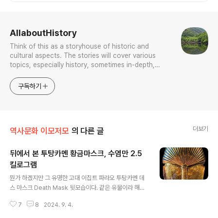
룸으로 프라이빗한 대가족 여행
로그 정보
AllaboutHistory
Think of this as a storyhouse of historic and
cultural aspects. The stories will cover various
topics, especially history, sometimes in-depth,
sometimes with a light touch. One constant
approach will be to resist any common sense or
구독하기
generalized viewpoint
더보기
역사문화 이모저모
의 다른 글
뒤에서 본 투탕카멘 황금마스크, 수염만 2.5
킬로그램
글 내용
뭔가 하겠지만 그 유명한 고대 이집트 파라오 투탕카멘 데
스 마스크 Death Mask 뒷모습이다. 같은 유물이라 해도
보는 시점에 따라 이리 달라보일 수밖에 없다. 이 투탕카멘
7
8
2024. 9. 4.
황금 마스크는 제18왕조 고대 이집트 파라오 투탕카멘(재
위 기원전 1334~1325년)을 위한 장례용 가면 gold fun