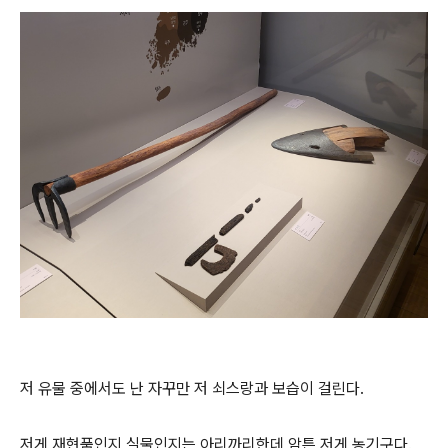
저 유물 중에서도 난 자꾸만 저 쇠스랑과 보습이 걸린다.
저게 재현품인지 실물인지는 아리까리한데 암튼 저게 농기구다.