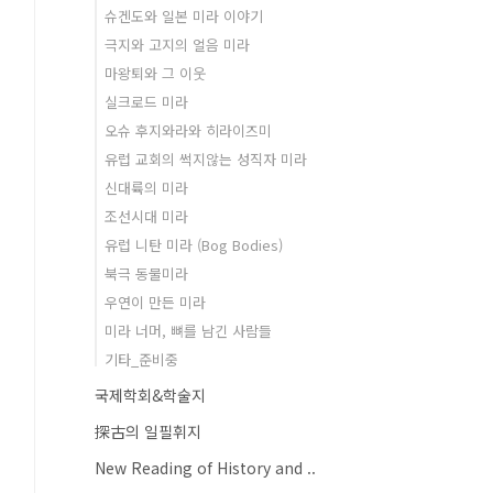
슈겐도와 일본 미라 이야기
극지와 고지의 얼음 미라
마왕퇴와 그 이웃
실크로드 미라
오슈 후지와라와 히라이즈미
유럽 교회의 썩지않는 성직자 미라
신대륙의 미라
조선시대 미라
유럽 니탄 미라 (Bog Bodies)
북극 동물미라
우연이 만든 미라
미라 너머, 뼈를 남긴 사람들
기타_준비중
국제학회&학술지
探古의 일필휘지
New Reading of History and ..