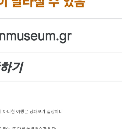
지 아니한 여행은 낭패보기 십상이니
이라는 또 다른 돌발변수가 있다.