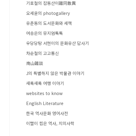
기호철의 잡동산이雜同散異
오세윤의 photogallery
유춘동의 도서문화와 세책
여송은의 뮤지엄톡톡
우당당탕 서현이의 문화유산 답사기
차순철의 고고통신
南山雜談
J의 특별하지 않은 박물관 이야기
새록새록 여행 이야기
websites to know
English Literature
한국 역사문화 영어사전
이빨이 씹은 역사, 치의사학