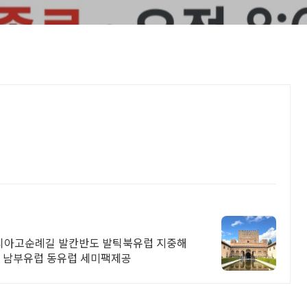
티아고순례길 발칸반도 발틱북유럽 지중해
해 남부유럽 동유럽 세미팩제공