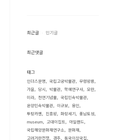
최근글
인기글
최근댓글
태그
인더스문명
국립고궁박물관
무령왕릉
가을
당시
박물관
학예연구사
모란
미라
천연기념물
국립민속박물관
온양민속박물관
이규보
용인
투탕카멘
진흥왕
화랑세기
풍납토성
museum
고대이집트
아일랜드
국립해양문화재연구소
문화재
고려거란전쟁
경주
동국이상국집