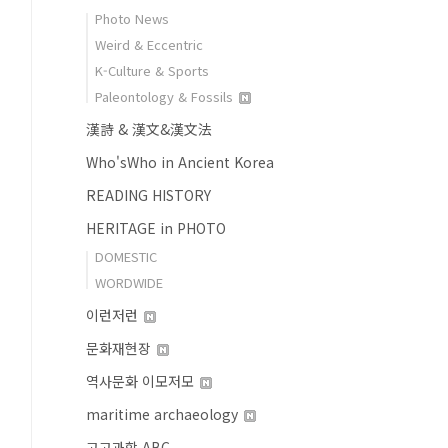
Photo News
Weird & Eccentric
K-Culture & Sports
Paleontology & Fossils
漢詩 & 漢文&漢文法
Who'sWho in Ancient Korea
READING HISTORY
HERITAGE in PHOTO
DOMESTIC
WORDWIDE
이런저런
문화재현장
역사문화 이모저모
maritime archaeology
고고과학 ABC