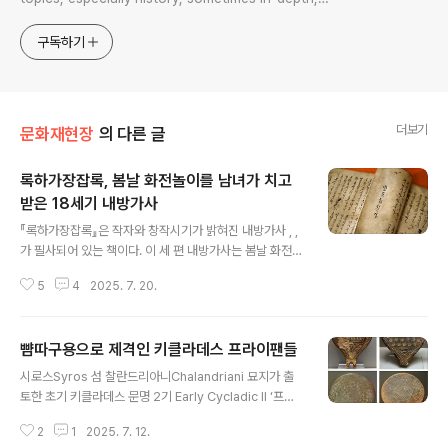
sometimes with a light touch. One constant
approach will be to resist any common sense or
구독하기
generalized viewpoint
더보기
문화재현장
의 다른 글
록하가장잡록, 봄날 화전놀이를 남녀가 치고
받은 18세기 내방가사
글 내용
『록하가장잡록』은 작자와 창작시기가 밝혀진 내방가사 , ,
가 필사되어 있는 책이다. 이 세 편 내방가사는 봄날 화전놀
이를 중심으로 작은 소동을 소재로 한 작품들이다.남성이
5
4
2025. 7. 20.
여성들 화전놀이를 조롱하는 를 짓자, 여성이 그에 반박하
는 를 지어 반격하는 내용이다. 세 작품은 하계 이씨 집안에
서 가승되어 온 것으로 이본이 없는 유일본이다.여성이 한
뺨따구용으로 제격인 키클라데스 프라이팬들
글을 익혀 문학작품을 창작하는 데까지 나아간 사례를 보
글 내용
여주는 작품으로 한글문화사적 의의를 지닌 작품들이다.
시로스Syros 섬 찰란드리아니Chalandriani 묘지가 출
『록하가장잡록』 (1746년), 국립한글박물관 소장The 『R
토한 초기 키클라데스 문명 2기 Early Cycladic II ‘프라
okhagajangjaprok』 is a manuscript that contains
이팬’들이다. 제작 시점은 대략 기원전 2800-2300년으
the naebang-gasa(Korean lyric verse created b
2
1
2025. 7. 12.
로 본다.아테네 고고학 박물관 소장품들이다.이들 소위 프