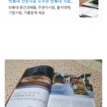
방통대 전문자료 노우존 방통대 자료포
털 NO.1
방통대 중간과제물, 주관식시험, 출석대체,
기말시험, 기출문제 제공