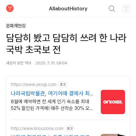
검색하기
AllaboutHistory
티스토리
문화재현장
담담히 봤고 담담히 쓰려 한 나라
국박 초국보 전
세상의 모든 역사
2025. 7. 31. 08:04
https://www.yeogi.com
광고
나라국립박물관, 여기어때 결제사 최대
2만원 추가할인
8월에 예약하면 전 세계 인기 숙소를 최대
52% 할인된 가격에! 매주 선착순 30% 오픈
런 할인까지, 지금 최저가로 숙소 예약하기
http://www.knouzone.com
광고