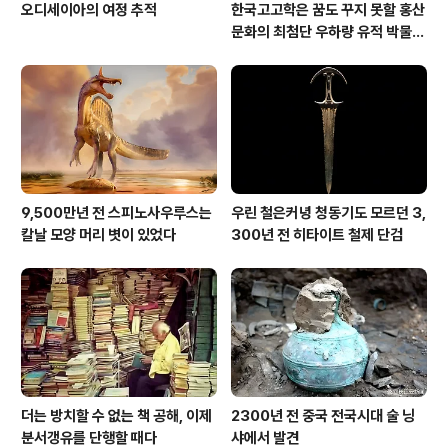
오디세이아의 여정 추적
한국고고학은 꿈도 꾸지 못할 홍산
문화의 최첨단 우하량 유적 박물관
[신화통신]
9,500만년 전 스피노사우루스는
우린 철은커녕 청동기도 모르던 3,
칼날 모양 머리 볏이 있었다
300년 전 히타이트 철제 단검
더는 방치할 수 없는 책 공해, 이제
2300년 전 중국 전국시대 술 닝
분서갱유를 단행할 때다
샤에서 발견