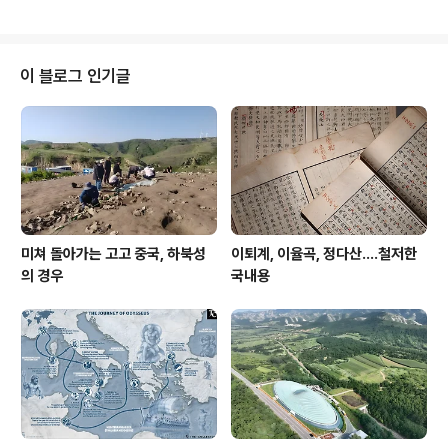
y women) , , and ,..
라이팬은 에게 해 제도를 기반으로 삼는 초기 키클라세스
문명 소산이다.보통 테라코타지만 때로는 돌로 만들기도
한다."핸들"을 갖춘 모양새가 프라이팬을 닮았다 해서 저리
속칭한다.하지만 정확한 기능은 여전히 오리무중.뺨따구
이 블로그 인기글
갈기기용이나 엉덩짝 패기용 아니라 누가 장담하겠는가?
뭐 저리 둥글 넓적하게 생기기만 하면 저짝에서는 sun dis
c니 하는 말을 붙이던데 이건 어떤지 모르겠다. 지들이 모
르면 무조건 태양 숭배요, 짬지 유방만 내놓으면 덮어놓고
풍요 다산이라 타..
미쳐 돌아가는 고고 중국, 하북성
이퇴계, 이율곡, 정다산....철저한
의 경우
국내용