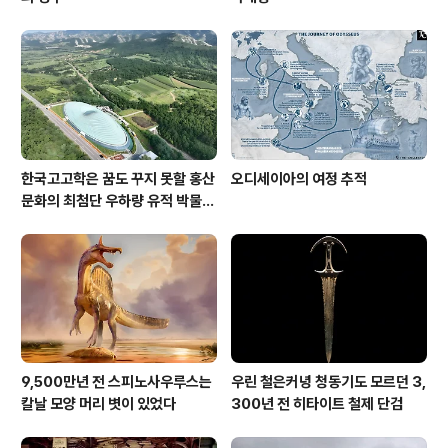
한국고고학은 꿈도 꾸지 못할 홍산
오디세이아의 여정 추적
문화의 최첨단 우하량 유적 박물관
[신화통신]
9,500만년 전 스피노사우루스는
우린 철은커녕 청동기도 모르던 3,
칼날 모양 머리 볏이 있었다
300년 전 히타이트 철제 단검