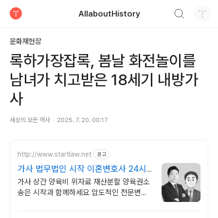
검색하기
AllaboutHistory
티스토리
문화재현장
록하가장잡록, 봄날 화전놀이를
남녀가 치고받은 18세기 내방가
사
세상의 모든 역사
2025. 7. 20. 00:17
http://www.startlaw.net
광고
가사 법무법인 시작 이혼변호사 24시
간 비밀상담
가사 상간 양육비 위자료 재산분할 양육권소
송은 시작과 함께하세요 압도적인 전문변호
사 자격증 개수, 20개 이상!