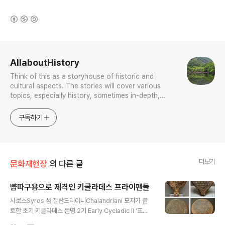
(새창열림)
로그 정보
AllaboutHistory
Think of this as a storyhouse of historic and
cultural aspects. The stories will cover various
topics, especially history, sometimes in-depth,
sometimes with a light touch. One constant
approach will be to resist any common sense or
구독하기
generalized viewpoint
더보기
문화재현장
의 다른 글
뺨따구용으로 제격인 키클라데스 프라이팬들
글 내용
시로스Syros 섬 찰란드리아니Chalandriani 묘지가 출
토한 초기 키클라데스 문명 2기 Early Cycladic II ‘프라
이팬’들이다. 제작 시점은 대략 기원전 2800-2300년으