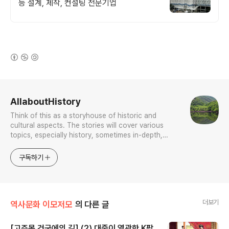
등 설계, 제작, 컨설팅 전문기업
(새창열림)
로그 정보
AllaboutHistory
Think of this as a storyhouse of historic and
cultural aspects. The stories will cover various
topics, especially history, sometimes in-depth,
sometimes with a light touch. One constant
approach will be to resist any common sense or
구독하기
generalized viewpoint
더보기
역사문화 이모저모
의 다른 글
[고주몽 건국에의 길] (2) 대중이 열광한 K팝