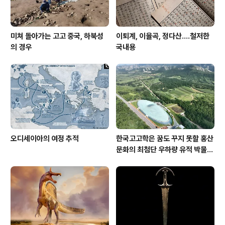
미쳐 돌아가는 고고 중국, 하북성
이퇴계, 이율곡, 정다산....철저한
의 경우
국내용
오디세이아의 여정 추적
한국고고학은 꿈도 꾸지 못할 홍산
문화의 최첨단 우하량 유적 박물관
[신화통신]