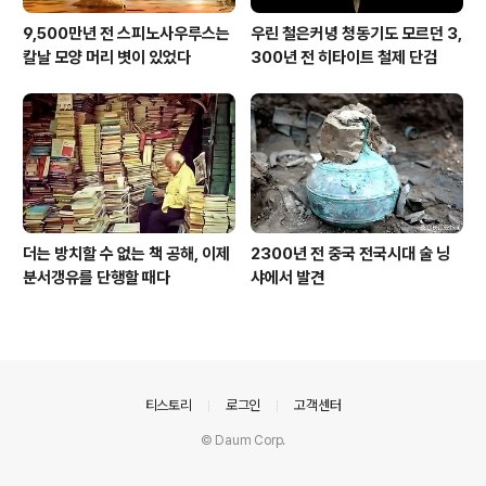
9,500만년 전 스피노사우루스는
우린 철은커녕 청동기도 모르던 3,
칼날 모양 머리 볏이 있었다
300년 전 히타이트 철제 단검
더는 방치할 수 없는 책 공해, 이제
2300년 전 중국 전국시대 술 닝
분서갱유를 단행할 때다
샤에서 발견
의안내
티스토리
로그인
고객센터
© Daum Corp.