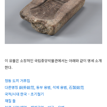
이 유물은 소장처인 국립중앙박물관에서는 아래와 같이 명세 소개
한다.
청동 도끼 거푸집
다른명칭 銅斧鎔范, 동부 용범, 석제 용범, 石製鎔范
국적/시대 한국 - 초기철기
재질 돌