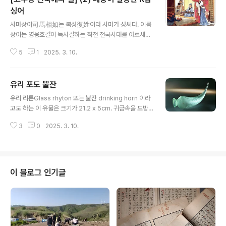
싱어
글 내용
사마상여司馬相如는 복성復姓이라 사마가 성씨다. 이름
상여는 영웅호걸이 득시걸하는 직전 전국시대를 아로새긴
사람 중 한 명인 인상여藺相如를 흠모해서 따와서 그 스스
5
1
2025. 3. 10.
로 훗날 지었다.하긴 나 같아도 아무리 조상님이 지어주신
이름이라도 바꿨겠다. 왜? 애초 이름이 견자犬子, 개시끼
였으니 말이다. 물론 개새끼라고는 안했겠지? 강아지 정도
유리 포도 뿔잔
로 불렀을 테니 말이다. 바꾼 이름에는 그의 지향 이데올로
글 내용
기가 있다. 나도 인상여처럼 세상을 주름잡고 싶다! 이 열망
유리 리톤Glass rhyton 또는 뿔잔 drinking horn 이라
을 공포한 것이다. 동 시대 동중서나 마찬가지로 문경지치
고도 하는 이 유물은 크기가 21.2 x 5cm. 귀금속을 모방
文景之治를 자양분으로 삼고 자란 그는 집이 부자였다.
한 형태다.와인을 마실 때 썼다.피렌체 갈릴레오 가상 박물
와! 말로만 듣던 그 금수저! 아버지 백으로, 돈으로 중앙 정
3
0
2025. 3. 10.
관 Galileo Virtual Museum of Florence 소장품이라
계에도 미관 말직 무관으로 들어가 황제를 호위한다. 하지
하는데 이 박물관은 나한테는 생소하다.폼페이 출토품이
만 말이 근시직이지 나는 황제를 알지만 ..
아닐까 한다.이건 유리로 와인 잔을 만들었다는 점에서 특
징이라 하겠다. 저와 매우 흡사한 유물이 미국 메트에 있다.
아래다. 이 역시 Glass rhyton 혹은 drinking horn이
이 블로그 인기글
라 하며 시대는 같은 서기 1세기 중반으로 본댄다. 반투명
한 연한 청록색이다. 뿔 끝이 없어졌다. Title: Glass rhyt
on (drinking horn) Period: Early Imperi..