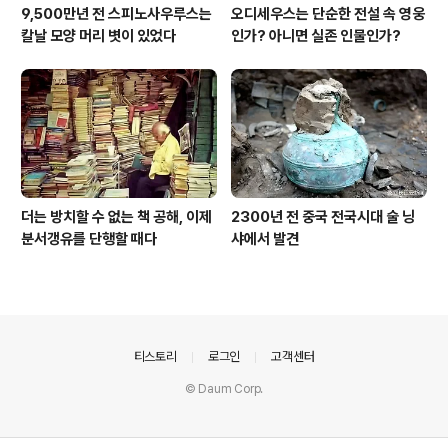
9,500만년 전 스피노사우루스는
오디세우스는 단순한 전설 속 영웅
칼날 모양 머리 볏이 있었다
인가? 아니면 실존 인물인가?
더는 방치할 수 없는 책 공해, 이제
2300년 전 중국 전국시대 술 닝
분서갱유를 단행할 때다
샤에서 발견
의안내
티스토리
로그인
고객센터
© Daum Corp.