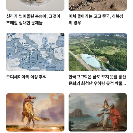
신라가 씹어돌린 복숭아, 그것이
미쳐 돌아가는 고고 중국, 하북성
초래할 심대한 문제들
의 경우
오디세이아의 여정 추적
한국고고학은 꿈도 꾸지 못할 홍산
문화의 최첨단 우하량 유적 박물관
[신화통신]