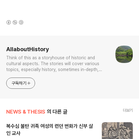
(새창열림)
로그 정보
AllaboutHistory
Think of this as a storyhouse of historic and
cultural aspects. The stories will cover various
topics, especially history, sometimes in-depth,
sometimes with a light touch. One constant
approach will be to resist any common sense or
구독하기
generalized viewpoint
더보기
NEWS & THESIS
의 다른 글
복수심 불탄 귀족 여성의 런던 번화가 신부 살
인 교사
글 내용