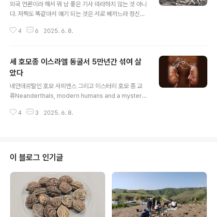
외국 언론이라 해서 뭐 남 좋은 기사 따라하지 않는 것 아니
다. 저짝도 똑같아서 얘기 되는 것은 서로 베끼느라 정신이
없다. 앞서 나는 14세기 영국 땅 런던 시내 도심에서 일어
4
6
2025. 6. 8.
난 신부 살인사건 이야기를 매우 상세히 소개했거니와, 아
무리 봐도 이 이야기는 그 마력이 있어 전문을 번역 소개한
것이다. 1337년 5월 3일 세인트폴 성당 앞 사제 살인사건
세 호모종 이스라엘 동굴서 5만년간 섞여 살
1337년 5월 3일 세인트폴 성당 앞 사제 살인사건앙심 품
은 불륜 상대 귀족 여성의 복수극 런던 중세 귀족 여성이 사
았다
글 내용
제를 암살하는 일에 공모했다케임브리지 대학교 한 범죄학
네안데르탈인 호모 사피엔스 그리고 미스터리 호모 종 교
자가 약 7세기 전 런던 번화한 거리에서 목이 베인 채 살해
류Neanderthals, modern humans and a mysterio
된 사제 historylibrary.net 그 선후는 알 수 없으나 이 이
us human lineage mingled in caves in ancient Isr
야기가 내가 구독하는 다른 매체 아키올로지 뉴스에도 ..
4
3
2025. 6. 8.
ael, study finds By Charles Choi published Marc
h 14, 2025네안데르탈인, 현생 인류, 그리고 미스터리한
인류 혈통이 고대 이스라엘 동굴에서 뒤섞여 함께 생활하
면서 아이디어를 공유했음을 시사하는 매장지와 유물들이
발견되었다는 연구 결과가 나왔다. 이스라엘 고고학자들은
이 블로그 인기글
수수께끼 같은 인류 혈통에 속하는 다섯 개 매장지를 동굴
에서 발견했다. 이는 이 집단이 최대 13만 년 전까지 이 지
역에 산 현생 인류 및 네안데르탈인과 생활 방식, 기술, 그
리고 매장 ..