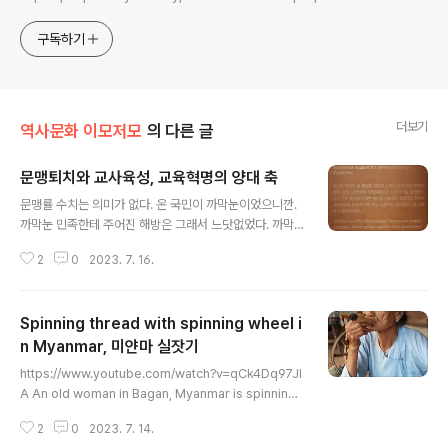
sometimes with a light touch. One constant
approach will be to resist any common sense or
구독하기
generalized viewpoint
더보기
역사문화 이모저모
의 다른 글
문맹퇴치와 교사육성, 교육혁명의 양대 축
글 내용
문맹률 수치는 의미가 없다. 온 국민이 까막눈이었으니깐.
까막눈 민족한테 주어진 해방은 그래서 느닷없었다. 까막
눈이 깨어야 했다. 어린아이들은 학교에 보내야 했으며 이
2
0
2023. 7. 16.
미 까막눈인 채 어른이 되어버린 사람들도 써먹으려니 글
자를 가르쳐야 했다. 한국전쟁 당시 군인 전부가 까막눈이
었다. 갸갸거거부터 갈쳐야 했다. 그런 까막눈들을 가르치
Spinning thread with spinning wheel i
려니 학교가 필요했고 교사가 시급했다. 마구잡이였지만
속성으로 길러냈다. 한강의 기적? 웃기는 소리마라. 기적이
n Myanmar, 미얀마 실잣기
글 내용
란 말로도 부족하며 이는 천지창조였다. 홍릉 #글로벌지식
https://www.youtube.com/watch?v=qCk4Dq97Jl
협력단지 #한국경제발전전시관 에서 #문맹 #문맹률 #문
A An old woman in Bagan, Myanmar is spinning t
맹퇴치
hread on cotton with a spinning wheel. 물레로 실
2
0
2023. 7. 14.
을 잣는 바간 할머니. 목화솜을 말아서 뽑은 실은 옷감 재료