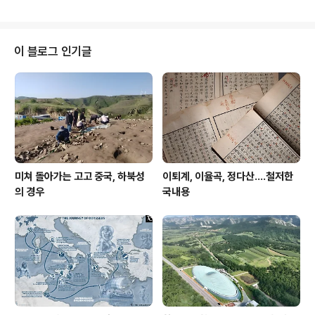
가 된다. 바간 어느 전통마을이다.
이 블로그 인기글
미쳐 돌아가는 고고 중국, 하북성
이퇴계, 이율곡, 정다산....철저한
의 경우
국내용