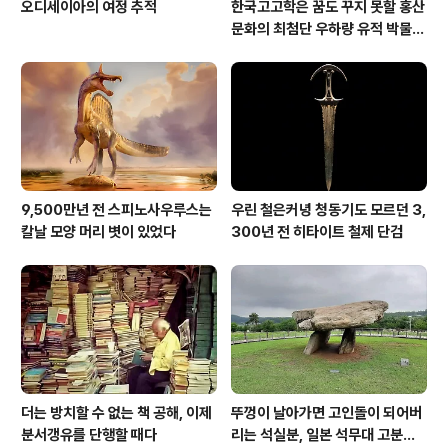
오디세이아의 여정 추적
한국고고학은 꿈도 꾸지 못할 홍산
문화의 최첨단 우하량 유적 박물관
[신화통신]
9,500만년 전 스피노사우루스는
우린 철은커녕 청동기도 모르던 3,
칼날 모양 머리 볏이 있었다
300년 전 히타이트 철제 단검
더는 방치할 수 없는 책 공해, 이제
뚜껑이 날아가면 고인돌이 되어버
분서갱유를 단행할 때다
리는 석실분, 일본 석무대 고분의