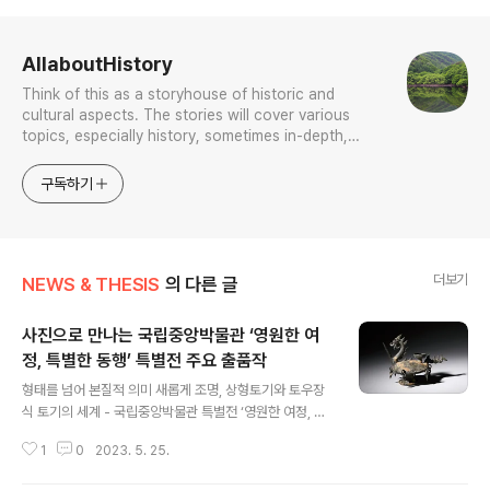
로그 정보
AllaboutHistory
Think of this as a storyhouse of historic and
cultural aspects. The stories will cover various
topics, especially history, sometimes in-depth,
sometimes with a light touch. One constant
approach will be to resist any common sense or
구독하기
generalized viewpoint
더보기
NEWS & THESIS
의 다른 글
사진으로 만나는 국립중앙박물관 ‘영원한 여
정, 특별한 동행’ 특별전 주요 출품작
글 내용
형태를 넘어 본질적 의미 새롭게 조명, 상형토기와 토우장
식 토기의 세계 - 국립중앙박물관 특별전 ‘영원한 여정, 특
별한 동행’ 개최 - ㅇ 전 시 명: 영원한 여정, 특별한 동행 상
1
0
2023. 5. 25.
형토기와 토우장식 토기 ㅇ 기 간: 2023. 5. 26.(금) ~ 1
0. 9.(금) ㅇ 전시장소: 국립중앙박물관 특별전시실 ㅇ 전