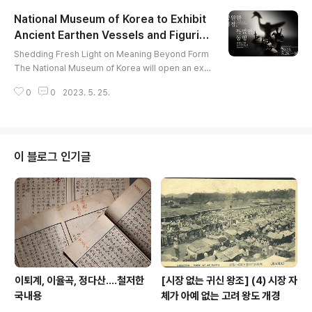
시 품: 함안 말이산 45호분 상형토기 일괄품(보물), 경주
National Museum of Korea to Exhibit
미추왕릉지구 상서로운 동물모양 토기(보물), 경주 미추왕
릉지구 토우장식 긴목 항아리(국보), 경주 황남동 토우장식
Ancient Earthen Vessels and Figurin
글 내용
토기* 등 332점 * 접합 복원 자료 97점 최초 공개 ㅇ 주
es ‘Compa
Shedding Fresh Light on Meaning Beyond Form
최: 국립중앙박물관
The National Museum of Korea will open an exhi
bition of figurative pottery and clay figurine-dec
0
0
2023. 5. 25.
orated pottery from the ancient kingdoms of Sill
a and Gaya on May 26, highlighting their symbol
ic usage in funerary rituals and the journey of th
e deceased to the afterlife. The exhibition, entitl
ed “Companions on the Eternal Journey: Earthe
이 블로그 인기글
nware Figurines a..
이퇴계, 이율곡, 정다산....철저한
[시장 없는 귀신 왕조] (4) 시장 자
국내용
체가 아예 없는 고려 왕도 개경