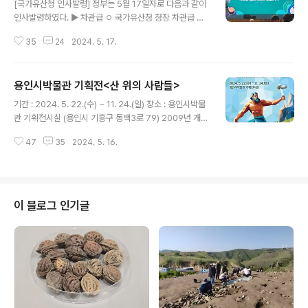
[국가유산청 인사발령] 정부는 5월 17일자로 다음과 같이
인사발령하였다. ▶ 차관급 ㅇ 국가유산청 청장 차관급 최
응천 ▶ 고위공무원 ㅇ 국가유산청 차장 일반직고위공무원
35
24
2024. 5. 17.
이경훈 국가유산청은 5월 17일자로 다음과 같이 인사발령
하였다. ▶ 고위공무원 ㅇ 기획조정관 일반직고위공무원
황권순 ㅇ 유산정책국장 일반직고위공무원 임영아 ㅇ 문화
용인시박물관 기획전<산 위의 사람들>
유산국장 일반직고위공무원 이종희 ㅇ 무형유산국장 일반
글 내용
직고위공무원 윤순호 ㅇ 국립고궁박물관장 일반직고위공
기간 : 2024. 5. 22.(수) ~ 11. 24.(일) 장소 : 용인시박물
무원(일반임기제) 정용재 ㅇ 국립문화유산연구원장 일반직
관 기획전시실 (용인시 기흥구 동백3로 79) 2009년 개관
고위공무원(일반임기제) 김연수 ㅇ 국립해양유산연구소장
한 용인시박물관이 어느덧 개관 15주년을 맞이했습니다.
일반직고위공무원(일반임기제) 김성배 ▶ 과장급 등 ㅇ 대
47
35
2024. 5. 16.
유적 발굴로 탄생한 용인시박물관의 15주년 기념 전시는
변인 부이사관 정영훈 ㅇ 국가유산산업육성팀장 서기관 신
고고학 이야기를 준비했습니다. 2016년부터 2020년까
성희 ㅇ 지방소멸위기유산대응단장 서기관 여규철 ㅇ 기획
지 처인구 포곡읍 전대리와 영문리 일대에서 주택과 고속
조정관실..
도로 건설을 준비할 때 청동기시대 마을 유적이 발굴되었
습니다. 다섯 곳의 공사현장에서 발견된 청동기시대 집터
이 블로그 인기글
는 시기가 유사하여 하나의 마을이었던 것으로 확인되었습
니다. 지금으로부터 3,000년 전 존재했던 청동기시대 마
을에는 약 300명의 사람이 살았던 것으로 추정될 정도로
대규모였습니다. 용인에서 지금까지 확인된 가장 큰 마을
인 것이지요. 유적에서 ..