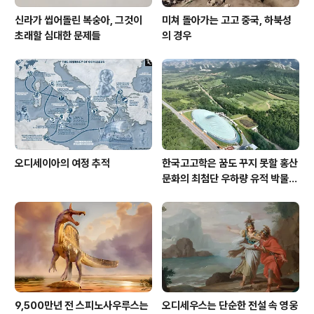
신라가 씹어돌린 복숭아, 그것이
미쳐 돌아가는 고고 중국, 하북성
초래할 심대한 문제들
의 경우
오디세이아의 여정 추적
한국고고학은 꿈도 꾸지 못할 홍산
문화의 최첨단 우하량 유적 박물관
[신화통신]
9,500만년 전 스피노사우루스는
오디세우스는 단순한 전설 속 영웅