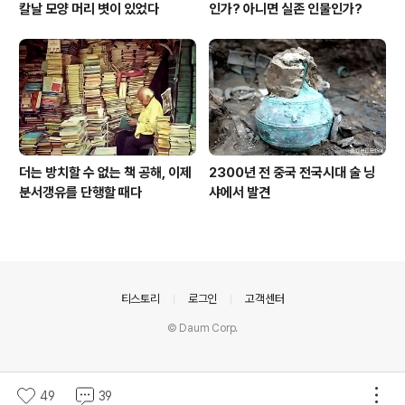
칼날 모양 머리 볏이 있었다
인가? 아니면 실존 인물인가?
더는 방치할 수 없는 책 공해, 이제
2300년 전 중국 전국시대 술 닝
분서갱유를 단행할 때다
샤에서 발견
의안내
티스토리
로그인
고객센터
© Daum Corp.
49
39