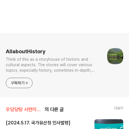
로그 정보
AllaboutHistory
Think of this as a storyhouse of historic and
cultural aspects. The stories will cover various
topics, especially history, sometimes in-depth,
sometimes with a light touch. One constant
approach will be to resist any common sense or
구독하기
generalized viewpoint
더보기
우당당탕 서현이의 문화유산 답사기
의 다른 글
[2024.5.17. 국가유산청 인사발령]
글 내용