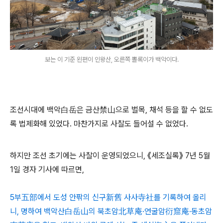
보는 이 기준 왼편이 인왕산, 오른쪽 뽈록이가 백악이다.
조선시대에 백악白岳은 금산禁山으로 벌목, 채석 등을 할 수 없도
록 법제화해 있었다. 마찬가지로 사찰도 들어설 수 없었다.
하지만 조선 초기에는 사찰이 운영되었으니, 《세조실록》 7년 5월
1일 경자 기사에 따르면,
5부五部에서 도성 안팎의 신구新舊 사사寺社를 기록하여 올리
니, 명하여 백악산白岳山의 북초암北草庵·연굴암衍窟庵·동초암