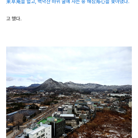
東草庵을 헐고, 백악산 바위 굴에 사는 중 해심海心을 쫓아냈다.
고 했다.