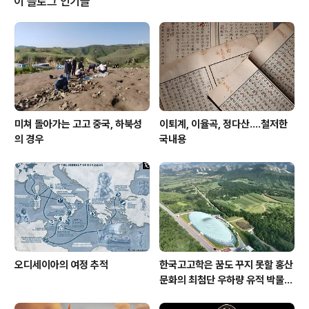
이 블로그 인기글
보면 고금을 막론하고 성패(成敗)와 이둔(利鈍)이 그 시기
의 우연에 따라 많이 나타나게 되고, 심지어 선악과 현불초
의 구별까지도 그 실상을 꼭 터득할 수 없다. 옛날 사서를
편력하여 상고하고 모든 서적을 방증(旁證)하여 이리저리
참작하고 비교..
미쳐 돌아가는 고고 중국, 하북성
이퇴계, 이율곡, 정다산....철저한
의 경우
국내용
오디세이아의 여정 추적
한국고고학은 꿈도 꾸지 못할 홍산
문화의 최첨단 우하량 유적 박물관
[신화통신]