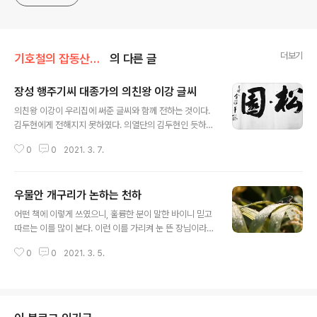
generalized viewpoint
더보기
기호철의 잡동산이雜同散異
의 다른 글
장성 행주기씨 대종가의 의친왕 이강 글씨
글 내용
의친왕 이강이 우리집에 써준 글씨와 함께 전하는 것이다.
김두현에게 전해지지 못하였다. 의열단의 김두현인 듯하
다. 집안 기산도 의사께서 임정에서 활동할 때 함께 받으신
0
0
2021. 3. 7.
듯하다.
우물안 개구리가 논하는 천하
글 내용
어떤 책에 이렇게 쓰였으니, 훌륭한 분이 말한 바이니 믿고
따르는 이를 많이 본다. 이런 이를 가리켜 눈 뜬 장님이라고
한다. 책을 읽을 땐 반드시 쓴 목적이 무엇인지 살피지 않으
0
0
2021. 3. 5.
면 그 저자가 판 함정에 빠진다. 더 가관은 그 함정에 빠진
개구리가 하늘을 논한다는 것이다. 성호 이익의 는 사료를
읽는 전근대인의 자세를 옅볼 수 있다. 그러나 사료를 보는
자세로는 불완전하다. 천하의 일이 대개 10분의 8~9쯤은
천행으로 이루어지는 것이다. 사서(史書)에 나타난 바로