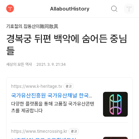
검색하기
AllaboutHistory
티스토리
기호철의 잡동산이雜同散異
경복궁 뒤편 백악에 숨어든 중님
들
세상의 모든 역사
2021. 3. 9. 21:34
https://www.k-heritage.tv
광고
국가유산진흥원 국가유산채널 한국의
세계유산 영상
다양한 플랫폼을 통해 고품질 국가유산콘텐
츠를 제공합니다
https://www.timecrossing.kr
광고