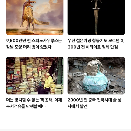
9,500만년 전 스피노사우루스는
우린 철은커녕 청동기도 모르던 3,
칼날 모양 머리 볏이 있었다
300년 전 히타이트 철제 단검
더는 방치할 수 없는 책 공해, 이제
2300년 전 중국 전국시대 술 닝
분서갱유를 단행할 때다
샤에서 발견