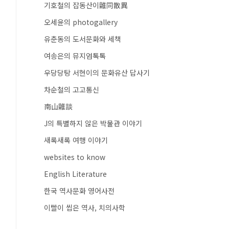
기호철의 잡동산이雜同散異
오세윤의 photogallery
유춘동의 도서문화와 세책
여송은의 뮤지엄톡톡
우당당탕 서현이의 문화유산 답사기
차순철의 고고통신
南山雜談
J의 특별하지 않은 박물관 이야기
새록새록 여행 이야기
websites to know
English Literature
한국 역사문화 영어사전
이빨이 씹은 역사, 치의사학