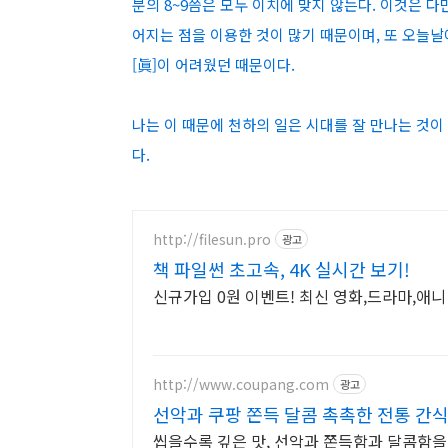
분의 8~9쯤은 모두 이치에 맞지 않는다. 이것은 다
어지는 점을 이용한 것이 많기 때문이며, 또 오늘날
[眞]이 어려웠던 때문이다.
나는 이 때문에 천하의 일은 시대를 잘 만나는 것이
다.
http://filesun.pro
광고
책 파일썬 초고속, 4K 실시간 보기!
신규가입 0원 이벤트! 최신 영화,드라마,애니 
http://www.coupang.com
광고
선악과 쿠팡 쫀득 달콤 촉촉한 전통 간
씹을수록 깊은 맛, 선악과 쫀득함과 달콤함을