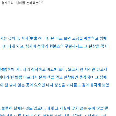
 청개구리. 천하를 논하겠는가?
어지는 것이다. 사서(史書)에 나타난 바로 보면 고금을 막론하고 성패
이 나타나게 되고, 심지어 선악과 현불초의 구별까지도 그 실상을 꼭 터
旁證)하여 이리저리 참작하고 비교해 보니, 오로지 한 서적만 믿고서
 읽다가 한 반쯤 이르러서 문득 책을 덮고 한참동안 생각하여 그 성패
실이 잘 맞지 않는 곳이 있으면 다시 정신을 가다듬고 깊이 생각해 보았
불행히 실패된 것도 있으니, 대개 그 사실이 맞지 않는 곳이 많을 뿐
서란 것은 모두 성패가 이미 결정된 후에 지은 까닭에 그 성패에 따라