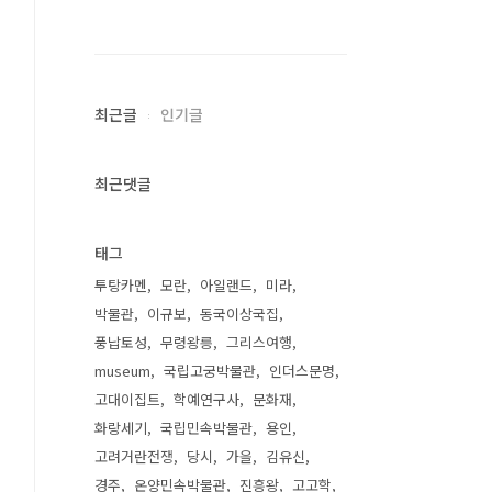
최근글
인기글
최근댓글
태그
투탕카멘
모란
아일랜드
미라
박물관
이규보
동국이상국집
풍납토성
무령왕릉
그리스여행
museum
국립고궁박물관
인더스문명
고대이집트
학예연구사
문화재
화랑세기
국립민속박물관
용인
고려거란전쟁
당시
가을
김유신
경주
온양민속박물관
진흥왕
고고학