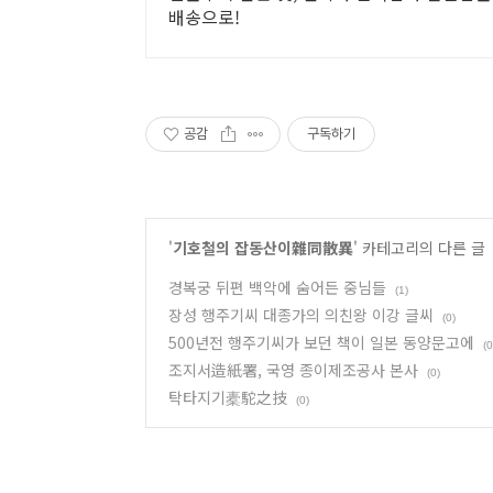
배송으로!
공감
구독하기
'
기호철의 잡동산이雜同散異
' 카테고리의 다른 글
경복궁 뒤편 백악에 숨어든 중님들
(1)
장성 행주기씨 대종가의 의친왕 이강 글씨
(0)
500년전 행주기씨가 보던 책이 일본 동양문고에
(0
조지서造紙署, 국영 종이제조공사 본사
(0)
탁타지기橐駝之技
(0)