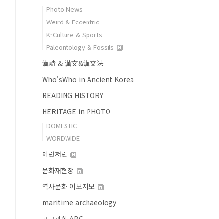
Photo News
Weird & Eccentric
K-Culture & Sports
Paleontology & Fossils
漢詩 & 漢文&漢文法
Who'sWho in Ancient Korea
READING HISTORY
HERITAGE in PHOTO
DOMESTIC
WORDWIDE
이런저런
문화재현장
역사문화 이모저모
maritime archaeology
고고과학 ABC