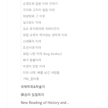
슈겐도와 일본 미라 이야기
극지와 고지의 얼음 미라
마왕퇴와 그 이웃
실크로드 미라
오슈 후지와라와 히라이즈미
유럽 교회의 썩지않는 성직자 미라
신대륙의 미라
조선시대 미라
유럽 니탄 미라 (Bog Bodies)
북극 동물미라
우연이 만든 미라
미라 너머, 뼈를 남긴 사람들
기타_준비중
국제학회&학술지
探古의 일필휘지
New Reading of History and ..