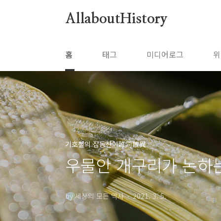
본문 바로가기
AllaboutHistory
홈
태그
미디어로그
위
기호철의 잡동산이雜同散異
우물안 개구리가 논하
by 세상의 모든 역사
2021. 3. 5.