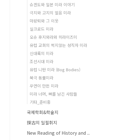
슈겐도와 일본 미라 이야기
극지와 고지의 얼음 미라
마왕퇴와 그 이웃
실크로드 미라
오슈 후지와라와 히라이즈미
유럽 교회의 썩지않는 성직자 미라
신대륙의 미라
조선시대 미라
유럽 니탄 미라 (Bog Bodies)
북극 동물미라
우연이 만든 미라
미라 너머, 뼈를 남긴 사람들
기타_준비중
국제학회&학술지
探古의 일필휘지
New Reading of History and ..