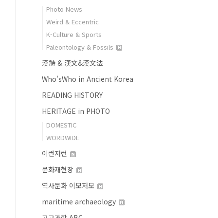
Photo News
Weird & Eccentric
K-Culture & Sports
Paleontology & Fossils
漢詩 & 漢文&漢文法
Who'sWho in Ancient Korea
READING HISTORY
HERITAGE in PHOTO
DOMESTIC
WORDWIDE
이런저런
문화재현장
역사문화 이모저모
maritime archaeology
고고과학 ABC