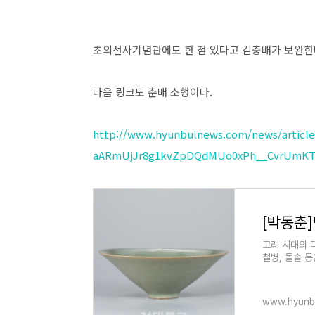
초의선사기념관에도 한 점 있다고 김충배가 보완한
다음 링크도 춘배 소행이다.
http://www.hyunbulnews.com/news/articl
aARmUjJr8g1kvZpDQdMUo0xPh__CvrUmKT
고려 시대의 다
철병, 돌솥 
예술미를 잘 
www.hyunb