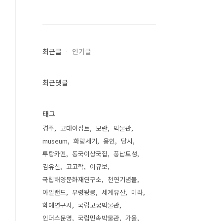
최근글
인기글
최근댓글
태그
경주
고대이집트
모란
박물관
museum
화랑세기
용인
당시
투탕카멘
동국이상국집
풍납토성
김유신
고고학
이규보
국립해양문화재연구소
천연기념물
아일랜드
무령왕릉
세계유산
미라
학예연구사
국립고궁박물관
인더스문명
국립민속박물관
가을