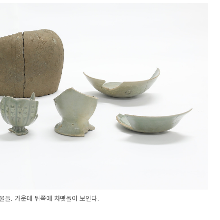
물들. 가운데 뒤쪽에 차맷돌이 보인다.