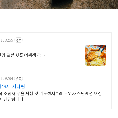
1163255
광고
보경사 현지인 강추 30년 밀면 돈가스 연10만명 로컬 핫플 여행객 강추
2109294
광고
재49재 시다림
국 소림사 무술 체험 및 기도성지순례 무위사 스님께선 오랜
어 상담합니다