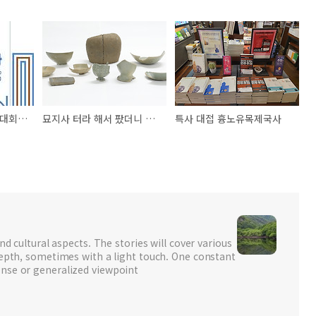
2023년 서울역사학술대회 서울 강남의 도시문화사
묘지사 터라 해서 팠더니 사찰 흔적은 어디에도 없는 강화도 아리숑숑 유적
특사 대접 흉노유목제국사
nd cultural aspects. The stories will cover various
depth, sometimes with a light touch. One constant
nse or generalized viewpoint