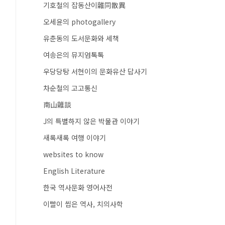
기호철의 잡동산이雜同散異
오세윤의 photogallery
유춘동의 도서문화와 세책
여송은의 뮤지엄톡톡
우당당탕 서현이의 문화유산 답사기
차순철의 고고통신
南山雜談
J의 특별하지 않은 박물관 이야기
새록새록 여행 이야기
websites to know
English Literature
한국 역사문화 영어사전
이빨이 씹은 역사, 치의사학