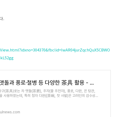
다.
eView.html?idxno=304370&fbclid=IwAR04jurZqchQuX5CBWO
kL52gg
[박동춘]맷돌과 풍로·철병 등 다양한 茶具 활용 - 현대불교신문
구(茶具)로는 차 맷돌(茶磨), 주자(물 주전자), 풍로, 다완, 은 탕관,
등을 사용하였는데, 특히 청자 다완((茶碗, 찻 사발)은 고려인의 감수성과
구현한 찻그
ulnews.com